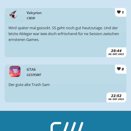
1
Valcyrion
CREW
Wird später mal gezockt. SS geht noch gut heutzutage. Und der
letzte Ableger war iwie doch erfrischend für ne Session zwischen
ernsteren Games.
20:44
06. OKT. 2022
0
GTA6
GESPERRT
Der gute alte Trash Sam
22:52
06. OKT. 2022