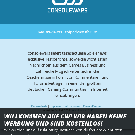
news
reviews
sushi
podcasts
forum
consolewars liefert tagesaktuelle Spielenews,
exklusive Testberichte, sowie die wichtigsten
Nachrichten aus dem Games Business und
zahlreiche Möglichkeiten sich in die
Geschehnisse in Form von Kommentaren und
Forumsbeiträgen in einer der größten
deutschen Gaming Communities im Internet
einzubringen.
Datenschutz
|
Impressum & Disclaimer
|
Discord Server
|
copyright © 1999-2026
consolewars V2.82
WILLKOMMEN AUF CW! WIR HABEN KEINE
WERBUNG UND SIND KOSTENLOS!
Wir würden uns auf zukünftige Besuche von dir freuen! Wir nutzen