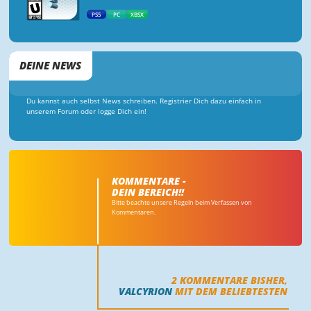
PS5
PC
XBSX
DEINE NEWS
Du kannst auch selbst News schreiben. Registrier Dich dazu einfach in
unserem Forum oder logge Dich ein!
KOMMENTARE -
DEIN BEREICH!!
Bitte beachte unsere Regeln beim Verfassen von
Kommentaren.
2
KOMMENTARE BISHER,
VALCYRION
MIT DEM BELIEBTESTEN