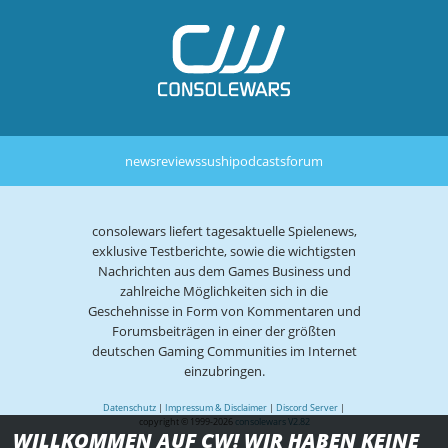
news
reviews
sushi
podcasts
forum
consolewars liefert tagesaktuelle Spielenews,
exklusive Testberichte, sowie die wichtigsten
Nachrichten aus dem Games Business und
zahlreiche Möglichkeiten sich in die
Geschehnisse in Form von Kommentaren und
Forumsbeiträgen in einer der größten
deutschen Gaming Communities im Internet
einzubringen.
Datenschutz
|
Impressum & Disclaimer
|
Discord Server
|
copyright © 1999-2026
consolewars V2.82
WILLKOMMEN AUF CW! WIR HABEN KEINE