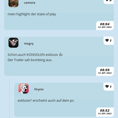
0
camora
mein highlight der state of play
08:04
14. SEP. 2022
1
mogry
Schön,auch KONSOLEN exklusiv 👍
Der Trailer sah bombing aus.
08:50
14. SEP. 2022
1
Hrymr
exklusiv? erscheint auch auf dem pc.
08:52
14. SEP. 2022