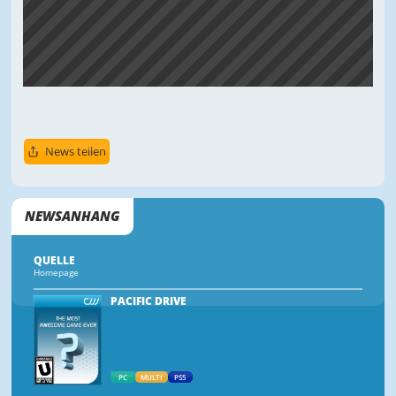
News teilen
NEWSANHANG
QUELLE
Homepage
PACIFIC DRIVE
PC
MULTI
PS5