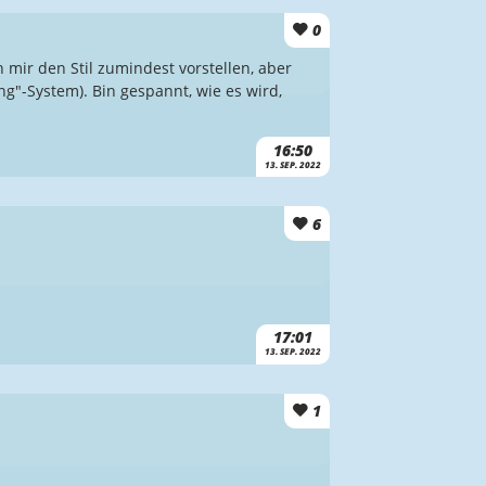
0
h mir den Stil zumindest vorstellen, aber
"-System). Bin gespannt, wie es wird,
16:50
13. SEP. 2022
6
17:01
13. SEP. 2022
1