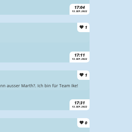
17:04
13. SEP. 2022
1
17:11
13. SEP. 2022
1
nn ausser Marth?. Ich bin für Team Ike!
17:31
13. SEP. 2022
0