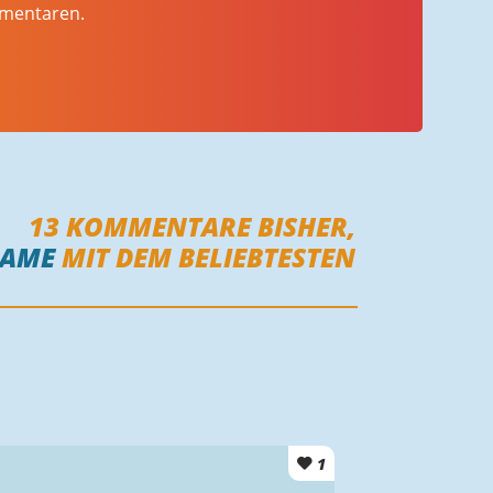
mmentaren.
13
KOMMENTARE BISHER,
AME
MIT DEM BELIEBTESTEN
1