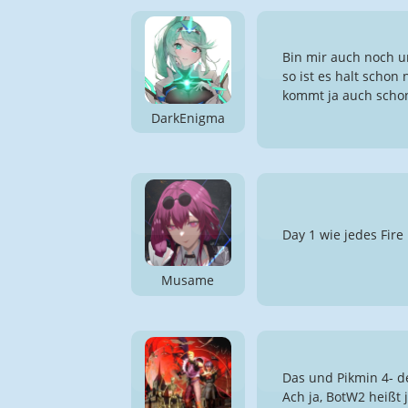
Bin mir auch noch un
so ist es halt scho
kommt ja auch schon
DarkEnigma
Day 1 wie jedes Fir
Musame
Das und Pikmin 4- de
Ach ja, BotW2 heißt j