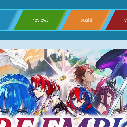
s
reviews
sushi
v