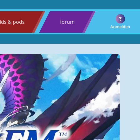
?
ids & pods
forum
Anmelden