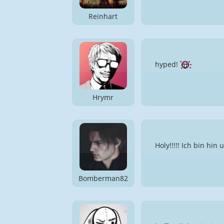
Reinhart
hyped!
Hrymr
Holy!!!!! Ich bin hi
Bomberman82