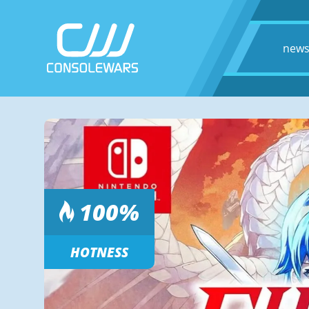
new
100
%
HOTNESS