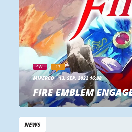
13
SWI
MIPERCO
13. SEP. 2022 16:08
FIRE EMBLEM ENGAG
NEWS