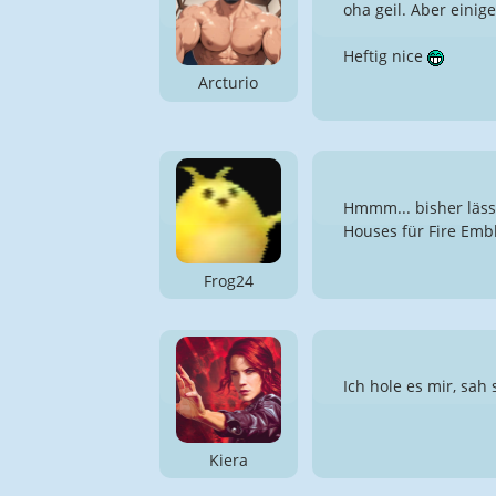
oha geil. Aber einig
Heftig nice
Arcturio
Hmmm... bisher lässt
Houses für Fire Em
Frog24
Ich hole es mir, sah
Kiera