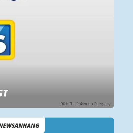
GT
Bild: The Pokémon Company
NEWSANHANG