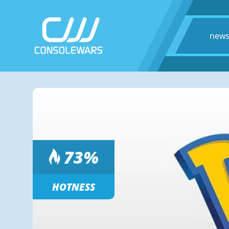
new
73
%
HOTNESS