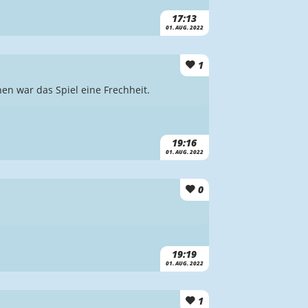
17:13
01. AUG. 2022
1
en war das Spiel eine Frechheit.
19:16
01. AUG. 2022
0
19:19
01. AUG. 2022
1