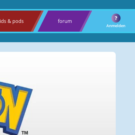
?
ids & pods
forum
Anmelden