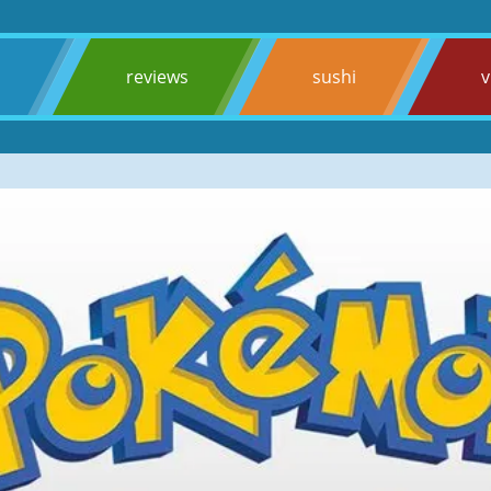
s
reviews
sushi
v