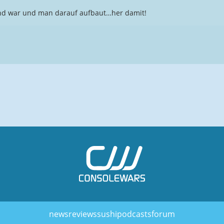
end war und man darauf aufbaut…her damit!
news
reviews
sushi
podcasts
forum