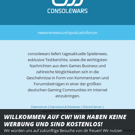
news
reviews
sushi
podcasts
forum
consolewars liefert tagesaktuelle Spielenews,
exklusive Testberichte, sowie die wichtigsten
Nachrichten aus dem Games Business und
zahlreiche Möglichkeiten sich in die
Geschehnisse in Form von Kommentaren und
Forumsbeiträgen in einer der größten
deutschen Gaming Communities im Internet
einzubringen.
Datenschutz
|
Impressum & Disclaimer
|
Discord Server
|
copyright © 1999-2026
consolewars V2.82
WILLKOMMEN AUF CW! WIR HABEN KEINE
WERBUNG UND SIND KOSTENLOS!
Wir würden uns auf zukünftige Besuche von dir freuen! Wir nutzen