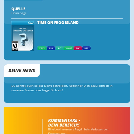
QUELLE
Homepage
TIME ON FROG ISLAND
XBSX
PS4
PC
XONE
SWI
PS5
DEINE NEWS
Du kannst auch selbst News schreiben. Registrier Dich dazu einfach in
unserem Forum oder logge Dich ein!
KOMMENTARE -
DEIN BEREICH!!
Bitte beachte unsere Regeln beim Verfassen von
Kommentaren.