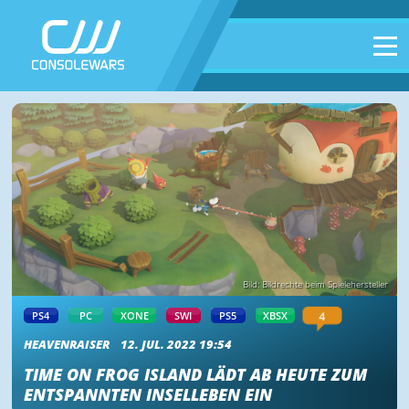
Bild: Bildrechte beim Spielehersteller
4
PS4
PC
XONE
SWI
PS5
XBSX
HEAVENRAISER
12. JUL. 2022 19:54
TIME ON FROG ISLAND LÄDT AB HEUTE ZUM
ENTSPANNTEN INSELLEBEN EIN