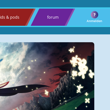
?
ids & pods
forum
Anmelden