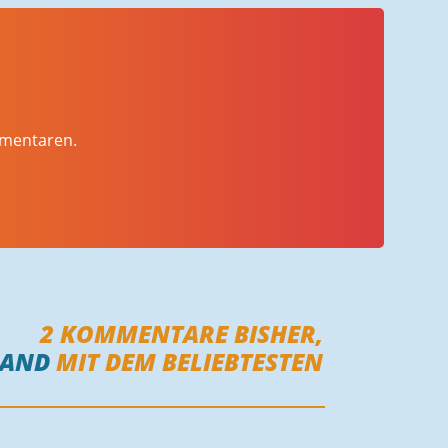
mmentaren.
2
KOMMENTARE BISHER,
MAND
MIT DEM BELIEBTESTEN