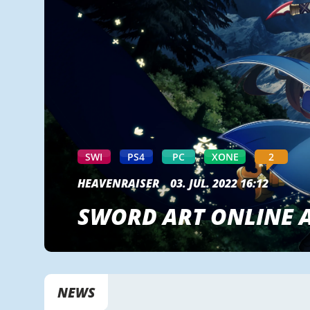
SWI
PS4
PC
XONE
2
HEAVENRAISER
03. JUL. 2022 16:12
SWORD ART ONLINE A
NEWS