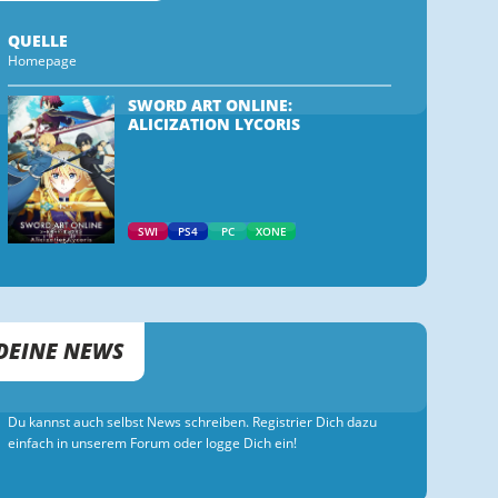
QUELLE
Homepage
SWORD ART ONLINE:
ALICIZATION LYCORIS
SWI
PS4
PC
XONE
DEINE NEWS
Du kannst auch selbst News schreiben. Registrier Dich dazu
einfach in unserem Forum oder logge Dich ein!