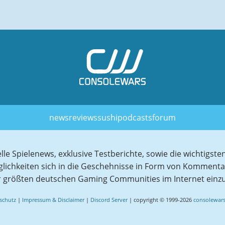
news
reviews
sushi
podcasts
forum
elle Spielenews, exklusive Testberichte, sowie die wichtig
glichkeiten sich in die Geschehnisse in Form von Komment
r größten deutschen Gaming Communities im Internet einz
schutz
|
Impressum & Disclaimer
|
Discord Server
| copyright © 1999-2026
consolewars