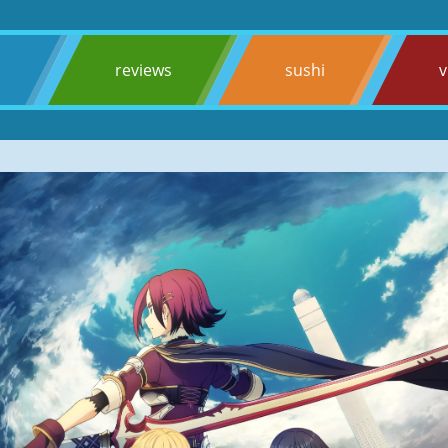
s
reviews
sushi
v