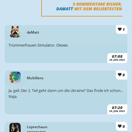
5
KOMMENTARE BISHER,
DAMATT
MIT DEM BELIEBTESTEN
1
daMatt
Trümmerfrauen Simulator. Okeee.
07:08
29. JUN. 2022
0
MultiXero
Ja, geil. Der 2. Teil geht dann um die Ukraine? Das finde ich schon...
Naja.
07:20
29. JUN. 2022
0
Leprechaun