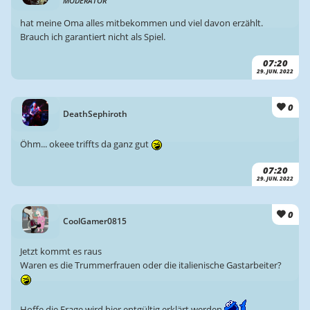
MODERATOR
hat meine Oma alles mitbekommen und viel davon erzählt.
Brauch ich garantiert nicht als Spiel.
07:20
29. JUN. 2022
0
DeathSephiroth
Öhm... okeee triffts da ganz gut
07:20
29. JUN. 2022
0
CoolGamer0815
Jetzt kommt es raus
Waren es die Trummerfrauen oder die italienische Gastarbeiter?
Hoffe die Frage wird hier entgültig erklärt werden