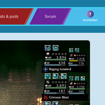
?
ids & pods
forum
Anmelden