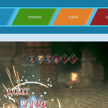
s
reviews
sushi
v