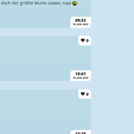
 doch der größte Murks sowas, naja
09:53
16. JUN. 2022
0
10:01
16. JUN. 2022
0
11:25