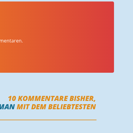
mmentaren.
10
KOMMENTARE BISHER,
MAN
MIT DEM BELIEBTESTEN