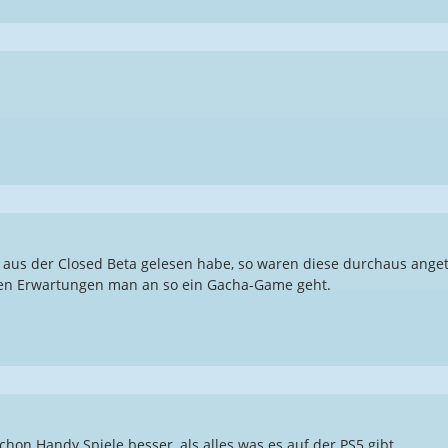
aus der Closed Beta gelesen habe, so waren diese durchaus angeta
hen Erwartungen man an so ein Gacha-Game geht.
schon Handy Spiele besser, als alles was es auf der PS5 gibt.