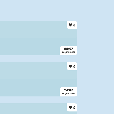
0
08:57
16. JUN. 2022
0
14:07
16. JUN. 2022
0