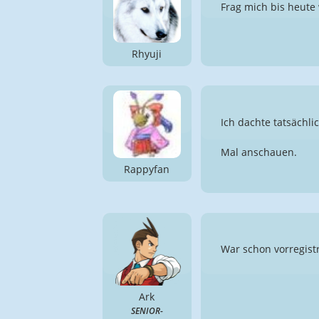
Frag mich bis heute
Rhyuji
Ich dachte tatsächl
Mal anschauen.
Rappyfan
War schon vorregist
Ark
SENIOR-