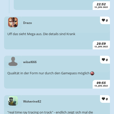
22:52
12. JUN. 2022
0
Drazo
Uff das sieht Mega aus. Die details sind Krank
20:59
12. JUN. 2022
0
wiisel666
Qualität in der Form nur durch den Gamepass möglich
09:55
13. JUN. 2022
0
Wolverine82
"real time ray tracing on track" - endlich zeigt sich mal die