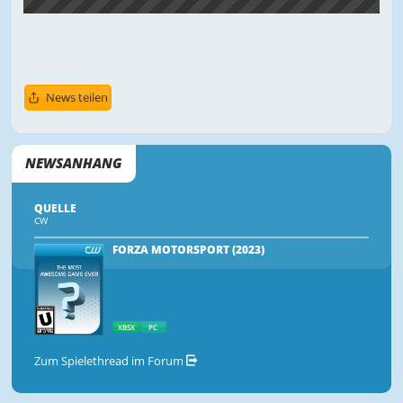
News teilen
NEWSANHANG
QUELLE
CW
FORZA MOTORSPORT (2023)
XBSX
PC
Zum Spielethread im Forum