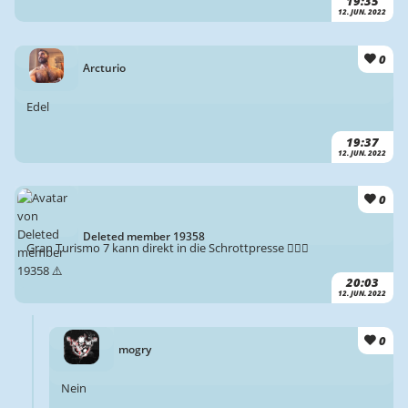
19:35
12. JUN. 2022
0
Arcturio
Edel
19:37
12. JUN. 2022
0
Deleted member 19358
Gran Turismo 7 kann direkt in die Schrottpresse 🤷🏻‍♂️
20:03
12. JUN. 2022
0
mogry
Nein