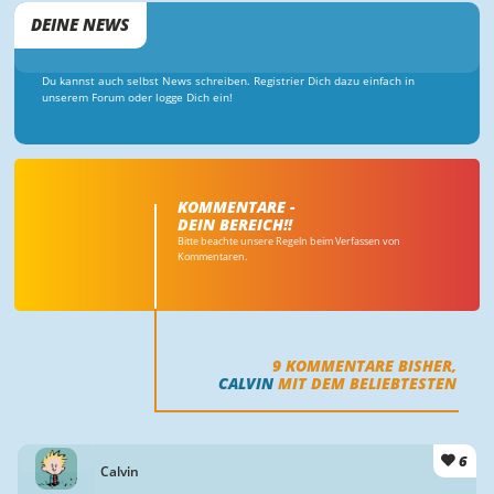
DEINE NEWS
Du kannst auch selbst News schreiben. Registrier Dich dazu einfach in
unserem Forum oder logge Dich ein!
KOMMENTARE -
DEIN BEREICH!!
Bitte beachte unsere Regeln beim Verfassen von
Kommentaren.
9
KOMMENTARE BISHER,
CALVIN
MIT DEM BELIEBTESTEN
6
Calvin