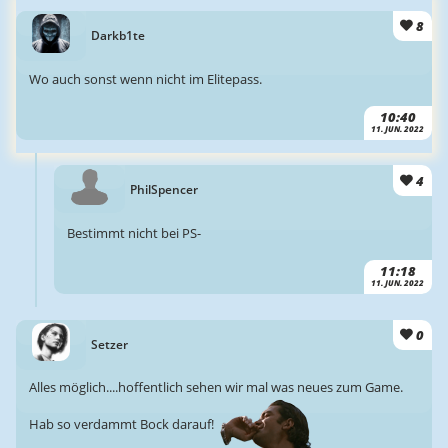
8
Darkb1te
Wo auch sonst wenn nicht im Elitepass.
10:40
11. JUN. 2022
4
PhilSpencer
Bestimmt nicht bei PS-
11:18
11. JUN. 2022
0
Setzer
Alles möglich....hoffentlich sehen wir mal was neues zum Game.
Hab so verdammt Bock darauf!