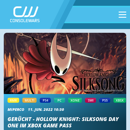
Bild: Bildrechte beim Spielehersteller
RMR
MULTI
PS4
PC
XONE
SWI
PS5
XBSX
MIPERCO
11. JUN. 2022 10:30
GERÜCHT - HOLLOW KNIGHT: SILKSONG DAY
ONE IM XBOX GAME PASS