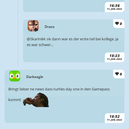
16:36
11. JUN. 2022
0
Drazo
@Skarin84: ok dann war es der erste teil bei kollege. Ja
es war schwer...
18:23
11. JUN. 2022
0
Darkeagle
Bringt lieber ne news dass turtles day one in den Gamepass
kommt
18:52
11. JUN. 2022