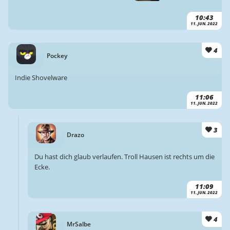
10:43
11. JUN. 2022
4
Pockey
Indie Shovelware
11:06
11. JUN. 2022
3
Drazo
Du hast dich glaub verlaufen. Troll Hausen ist rechts um die
Ecke.
11:09
11. JUN. 2022
4
MrSalbe