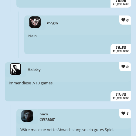
16:00
11. JUN. 2022
0
mogry
Nein,
16:53
11. JUN. 2022
0
Holiday
immer diese 7/10 games.
11:43
11. JUN. 2022
1
naco
GESPERRT
Wäre mal eine nette Abwechslung so ein gutes Spiel.