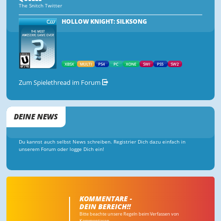
The Snitch Twitter
HOLLOW KNIGHT: SILKSONG
XBSX
MULTI
PS4
PC
XONE
SWI
PS5
SW2
Zum Spielethread im Forum
DEINE NEWS
Du kannst auch selbst News schreiben. Registrier Dich dazu einfach in
unserem Forum oder logge Dich ein!
KOMMENTARE -
DEIN BEREICH!!
Bitte beachte unsere Regeln beim Verfassen von
Kommentaren.