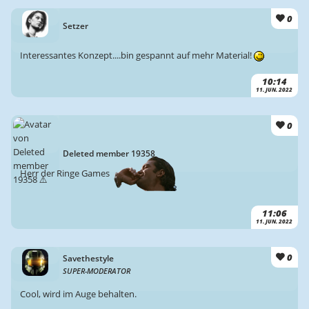
0
Setzer
Interessantes Konzept....bin gespannt auf mehr Material!
10:14
11. JUN. 2022
0
Deleted member 19358
Herr der Ringe Games
11:06
11. JUN. 2022
0
Savethestyle
SUPER-MODERATOR
Cool, wird im Auge behalten.