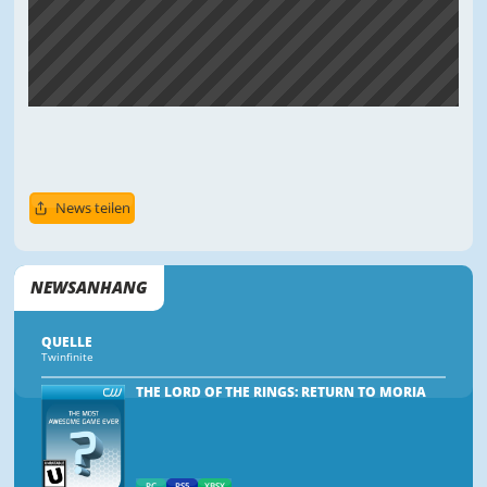
News teilen
NEWSANHANG
QUELLE
Twinfinite
THE LORD OF THE RINGS: RETURN TO MORIA
PC
PS5
XBSX