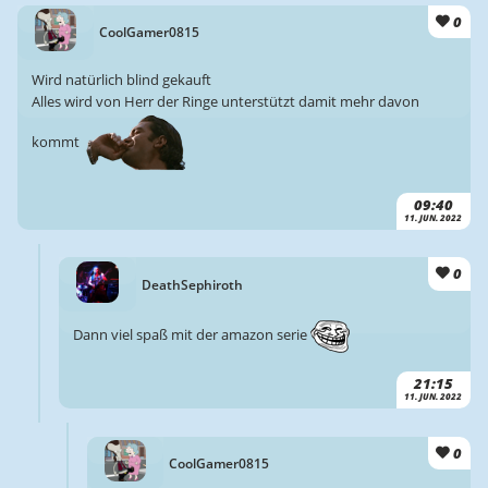
0
CoolGamer0815
Wird natürlich blind gekauft
Alles wird von Herr der Ringe unterstützt damit mehr davon
kommt
09:40
11. JUN. 2022
0
DeathSephiroth
Dann viel spaß mit der amazon serie
21:15
11. JUN. 2022
0
CoolGamer0815