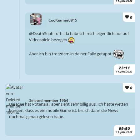
11. JUN. 2022
0
CoolGamer0815
@DeathSephiroth: da habe ich mich eigentlich nur auf
Videospiele bezogen
Aber ich bin trotzdem in deiner Falle getappt
23:11
11. JUN. 2022
0
Deleted member 1964
Die Idee hat Potenzial, aber sieht sehr billig aus. Ich hätte wetten
können, dass es ein mobile Game ist, bis ich dann die News
nochmal genau gelesen habe.
09:50
11. JUN. 2022