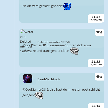
Ne die wird getrost ignoriert
21:37
11. JUN. 2022
0
Deleted member 19358
@CoolGamer0815: wieeeeeee? Stören dich etwa
schwarze und transgender Elben
21:53
11. JUN. 2022
0
DeathSephiroth
@CoolGamer0815: also hast du im ersten post schlicht
gelogen
23:10