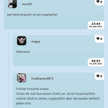
0
muri23
wer bitte braucht so ein crapGame?
23:44
09. JUN. 2022
0
mogry
Niemand
06:53
10. JUN. 2022
0
CoolGamer0815
Frickler brauche sowas
Schau dir mal due steam charts an, da ist hauptsächlich
solcher Müll zu sehen, unglaublich aber die kaufen wirklich
jeden mist