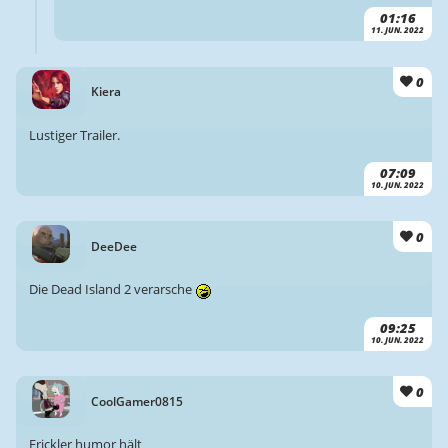
01:16
11. JUN. 2022
0
Kiera
Lustiger Trailer.
07:09
10. JUN. 2022
0
DeeDee
Die Dead Island 2 verarsche
09:25
10. JUN. 2022
0
CoolGamer0815
Frickler humor hält