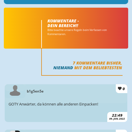
KOMMENTARE -
DEIN BEREICH!!
Bitte beachte unsere Regeln beim Verfassen von
Kommentaren.
7
KOMMENTARE BISHER,
NIEMAND
MIT DEM BELIEBTESTEN
0
b1g5en5e
GOTY Anwärter, da können alle anderen Einpacken!
22:49
09. JUN. 2022