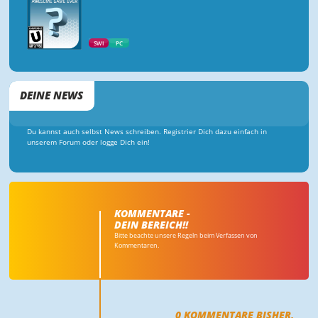
SWI
PC
DEINE NEWS
Du kannst auch selbst News schreiben. Registrier Dich dazu einfach in
unserem Forum oder logge Dich ein!
KOMMENTARE -
DEIN BEREICH!!
Bitte beachte unsere Regeln beim Verfassen von
Kommentaren.
0
KOMMENTARE BISHER,