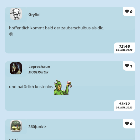
0
Gryfid
hoffentlich kommt bald der zauberschulbus als dlc.
🤪
12:46
26. MAI. 2022
1
Leprechaun
MODERATOR
und natürlich kostenlos
13:32
26. MAI. 2022
0
360Junkie