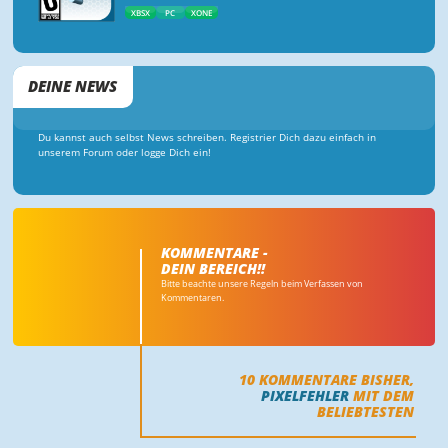
XBSX
PC
XONE
DEINE NEWS
Du kannst auch selbst News schreiben. Registrier Dich dazu einfach in
unserem Forum oder logge Dich ein!
KOMMENTARE -
DEIN BEREICH!!
Bitte beachte unsere Regeln beim Verfassen von
Kommentaren.
10
KOMMENTARE BISHER,
PIXELFEHLER
MIT DEM
BELIEBTESTEN