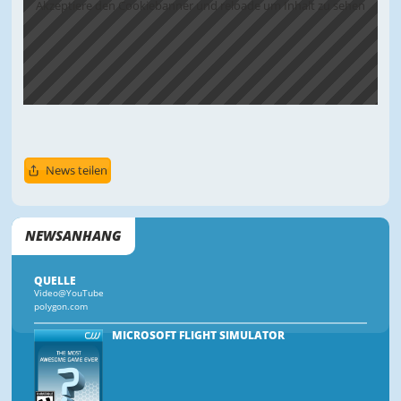
Akzeptiere den Cookiebanner und reloade um Inhalt zu sehen
News teilen
NEWSANHANG
QUELLE
Video@YouTube
polygon.com
MICROSOFT FLIGHT SIMULATOR