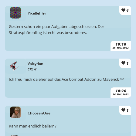
4
Pixelfehler
Gestern schon ein paar Aufgaben abgeschlossen. Der
Stratosphärenflug ist echt was besonderes.
10:18
26. MAI. 2022
1
Valcyrion
CREW
Ich freu mich da eher auf das Ace Combat Addon zu Maverick ^^
10:26
26. MAI. 2022
1
ChoosenOne
Kann man endlich ballern?