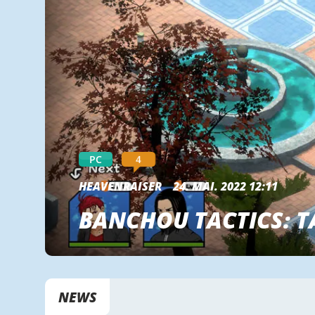
4
PC
HEAVENRAISER
24. MAI. 2022 12:11
BANCHOU TACTICS: T
NEWS