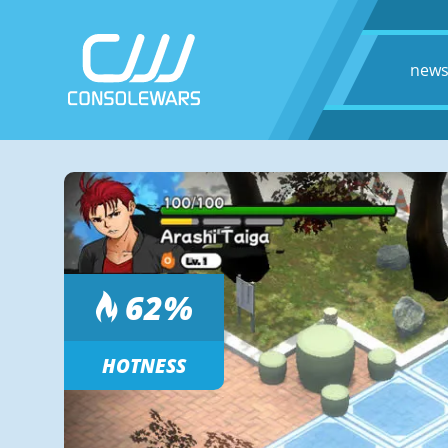
new
62
%
HOTNESS