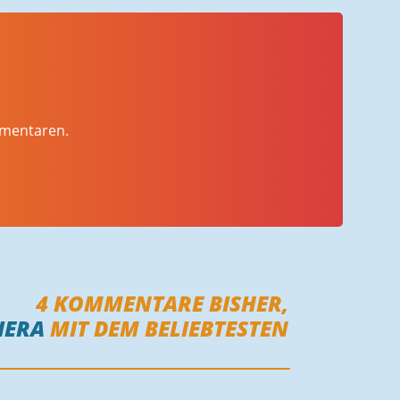
mmentaren.
4
KOMMENTARE BISHER,
IERA
MIT DEM BELIEBTESTEN