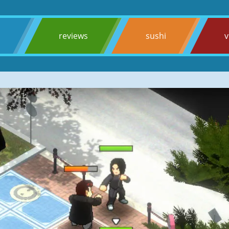
s
reviews
sushi
v