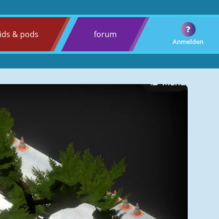
?
ids & pods
forum
Anmelden