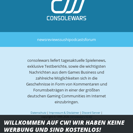
news
reviews
sushi
podcasts
forum
consolewars liefert tagesaktuelle Spielenews,
exklusive Testberichte, sowie die wichtigsten
Nachrichten aus dem Games Business und
zahlreiche Möglichkeiten sich in die
Geschehnisse in Form von Kommentaren und
Forumsbeiträgen in einer der größten
deutschen Gaming Communities im Internet
einzubringen.
Datenschutz
|
Impressum & Disclaimer
|
Discord Server
|
copyright © 1999-2026
consolewars V2.82
WILLKOMMEN AUF CW! WIR HABEN KEINE
WERBUNG UND SIND KOSTENLOS!