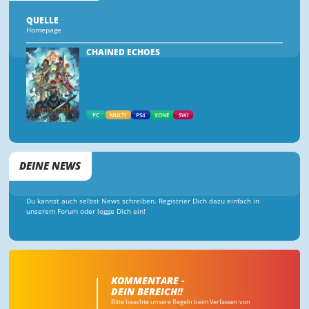
QUELLE
Homepage
CHAINED ECHOES
PC
MULTI
PS4
XONE
SWI
DEINE NEWS
Du kannst auch selbst News schreiben. Registrier Dich dazu einfach in
unserem Forum oder logge Dich ein!
KOMMENTARE -
DEIN BEREICH!!
Bitte beachte unsere Regeln beim Verfassen von