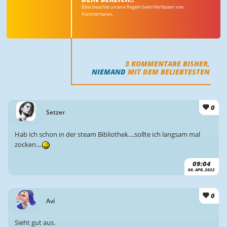
Bitte beachte unsere Regeln beim Verfassen von
Kommentaren.
3
KOMMENTARE BISHER,
NIEMAND
MIT DEM BELIEBTESTEN
0
Setzer
Hab ich schon in der steam Bibliothek....sollte ich langsam mal
zocken....
09:04
08. APR. 2022
0
Avi
Sieht gut aus.