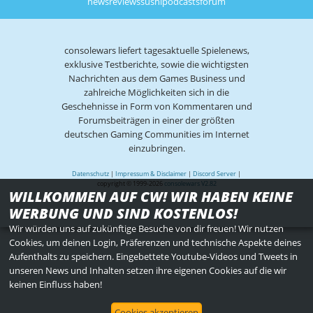
news
reviews
sushi
podcasts
forum
consolewars liefert tagesaktuelle Spielenews,
exklusive Testberichte, sowie die wichtigsten
Nachrichten aus dem Games Business und
zahlreiche Möglichkeiten sich in die
Geschehnisse in Form von Kommentaren und
Forumsbeiträgen in einer der größten
deutschen Gaming Communities im Internet
einzubringen.
Datenschutz
|
Impressum & Disclaimer
|
Discord Server
|
copyright © 1999-2026
consolewars V2.82
WILLKOMMEN AUF CW! WIR HABEN KEINE
WERBUNG UND SIND KOSTENLOS!
Wir würden uns auf zukünftige Besuche von dir freuen! Wir nutzen
Cookies, um deinen Login, Präferenzen und technische Aspekte deines
Aufenthalts zu speichern. Eingebettete Youtube-Videos und Tweets in
unseren News und Inhalten setzen ihre eigenen Cookies auf die wir
keinen Einfluss haben!
Cookies akzeptieren