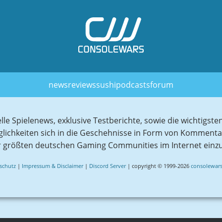
news
reviews
sushi
podcasts
forum
elle Spielenews, exklusive Testberichte, sowie die wichtig
glichkeiten sich in die Geschehnisse in Form von Komment
r größten deutschen Gaming Communities im Internet einz
schutz
|
Impressum & Disclaimer
|
Discord Server
| copyright © 1999-2026
consolewars