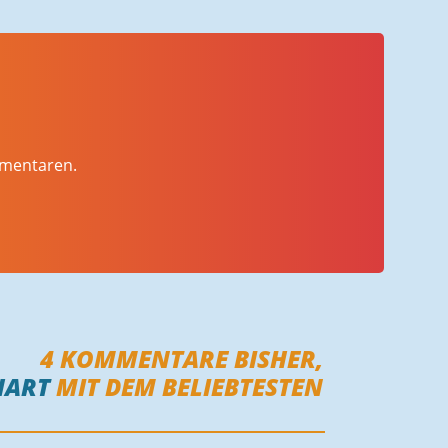
mmentaren.
4
KOMMENTARE BISHER,
HART
MIT DEM BELIEBTESTEN