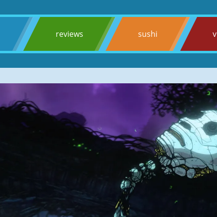
s
reviews
sushi
v