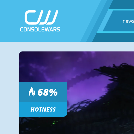
new
68
%
HOTNESS