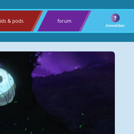
?
ids & pods
forum
Anmelden