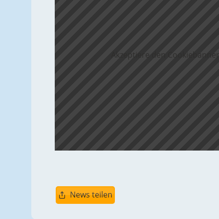
Akzeptiere den Cookiebanner
News teilen