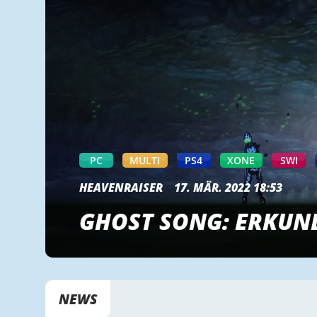
PC
MULTI
PS4
XONE
SWI
HEAVENRAISER
17. MÄR. 2022 18:53
GHOST SONG: ERKUN
NEWS