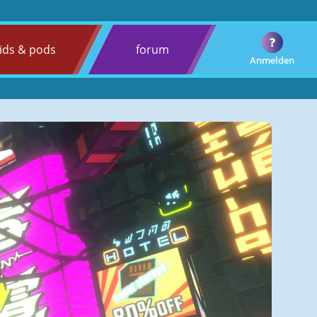
?
ids & pods
forum
Anmelden