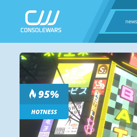
new
95
%
HOTNESS