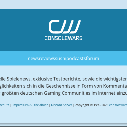
news
reviews
sushi
podcasts
forum
elle Spielenews, exklusive Testberichte, sowie die wichtig
glichkeiten sich in die Geschehnisse in Form von Komment
r größten deutschen Gaming Communities im Internet einz
schutz
|
Impressum & Disclaimer
|
Discord Server
| copyright © 1999-2026
consolewars