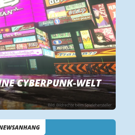
INE CYBERPUNK-WELT
Bild: Bildrechte beim Spielehersteller
NEWSANHANG