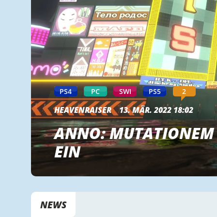
PS4
PC
SWI
PS5
2
HEAVENRAISER
13. MÄR. 2022 18:02
ANNO: MUTATIONEM 
EIN
NEWS