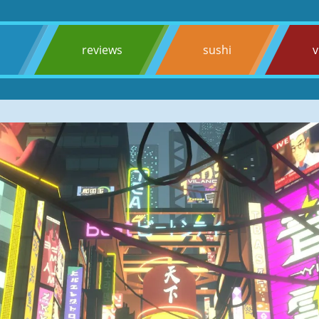
s
reviews
sushi
v