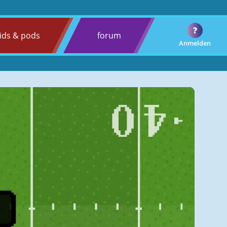
?
ids & pods
forum
Anmelden