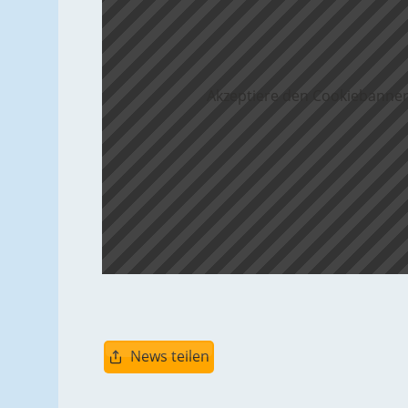
Akzeptiere den Cookiebanner
News teilen