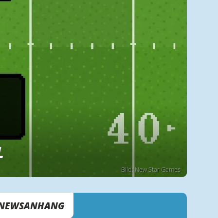
L
Bild: New Star Games
NEWSANHANG