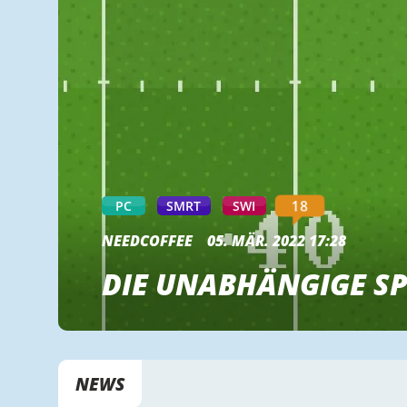
18
PC
SMRT
SWI
NEEDCOFFEE
05. MÄR. 2022 17:28
DIE UNABHÄNGIGE SP
NEWS