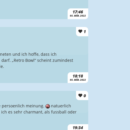
17:46
05. MÄR. 2022
1
neten und ich hoffe, dass ich
 darf. „Retro Bowl“ scheint zumindest
e.
18:18
05. MÄR. 2022
0
ne persoenlich meinung.
natuerlich
 ich es sehr charmant, als fussball oder
.
19:34