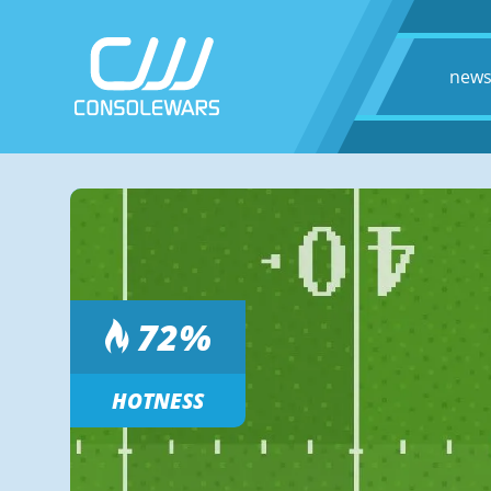
new
72
%
HOTNESS