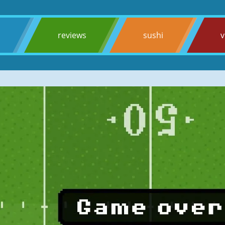
s
reviews
sushi
v