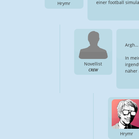
einer football simul
Hrymr
Argh… 
In mei
Novellist
irgend
CREW
näher 
Hrymr