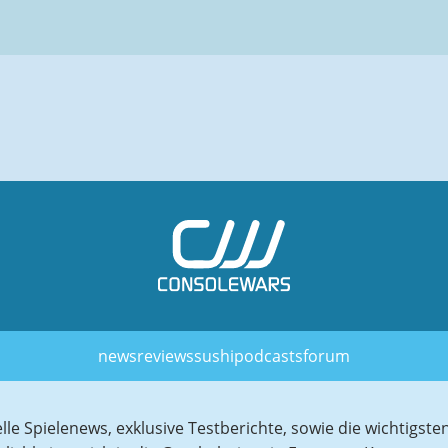
news
reviews
sushi
podcasts
forum
elle Spielenews, exklusive Testberichte, sowie die wichtig