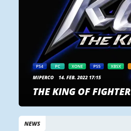
PS4
PC
XONE
PS5
XBSX
MIPERCO
14. FEB. 2022 17:15
THE KING OF FIGHTE
NEWS