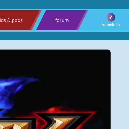
?
ids & pods
forum
Anmelden