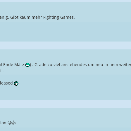
wenig. Gibt kaum mehr Fighting Games.
hl Ende März
) . Grade zu viel anstehendes um neu in nem weiter
it.
eleased
ion.🤤👍