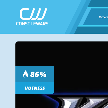
new
86
%
HOTNESS