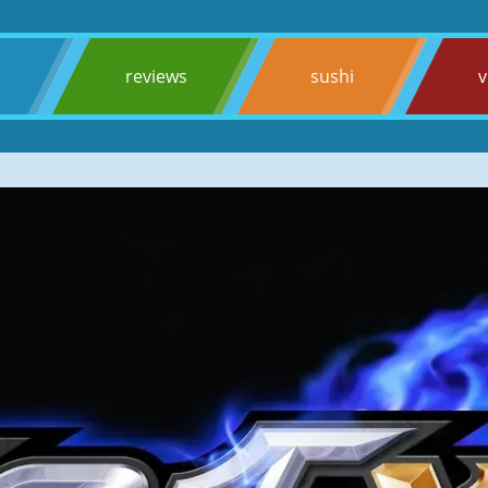
s
reviews
sushi
v