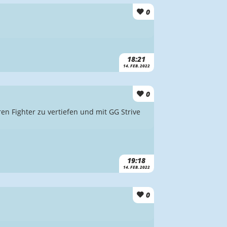
0
18:21
14. FEB. 2022
0
en Fighter zu vertiefen und mit GG Strive
19:18
14. FEB. 2022
0