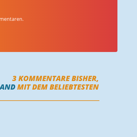
mmentaren.
3
KOMMENTARE BISHER,
MAND
MIT DEM BELIEBTESTEN