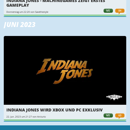
INDIANA JONES - MACHINEGAMES ZEIGT ERSTES
GAMEPLAY
MS
84
Donnerstag um 22:20 von Savethestyle
JUNI 2023
INDIANA JONES WIRD XBOX UND PC EXKLUSIV
MS
60
22. Jun. 2023 um 21:27 von Arcturio