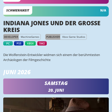
SCHWIERIGKEIT
N/A
INDIANA JONES UND DER GROSSE K
REIS
DEVELOPER
MachineGames
PUBLISHER
Xbox Game Studios
PC
PS5
XBSX
SW2
Die Wolfenstein-Entwickler widmen sich einem der berühmtesten
Archäologen der Filmgeschichte
JUNI 2026
SAMSTAG
20. JUNI