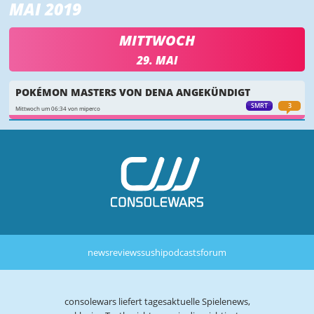
MAI 2019
MITTWOCH
29. MAI
POKÉMON MASTERS VON DENA ANGEKÜNDIGT
SMRT
3
Mittwoch um 06:34 von miperco
news
reviews
sushi
podcasts
forum
consolewars liefert tagesaktuelle Spielenews,