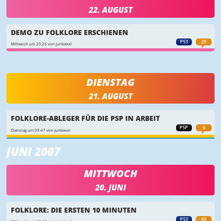
22. AUGUST
DEMO ZU FOLKLORE ERSCHIENEN
PS3
29
Mittwoch um 20:26 von junkiexxl
DIENSTAG
21. AUGUST
FOLKLORE-ABLEGER FÜR DIE PSP IN ARBEIT
PSP
6
Dienstag um 09:47 von junkiexxl
JUNI 2007
MITTWOCH
20. JUNI
FOLKLORE: DIE ERSTEN 10 MINUTEN
PS3
93