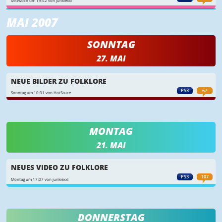
Mittwoch um 19:42 von junkiexxl
MAI 2007
SONNTAG
27. MAI
NEUE BILDER ZU FOLKLORE
PS3
67
Sonntag um 10:31 von HotSauce
MONTAG
21. MAI
NEUES VIDEO ZU FOLKLORE
PS3
107
Montag um 17:07 von junkiexxl
DONNERSTAG