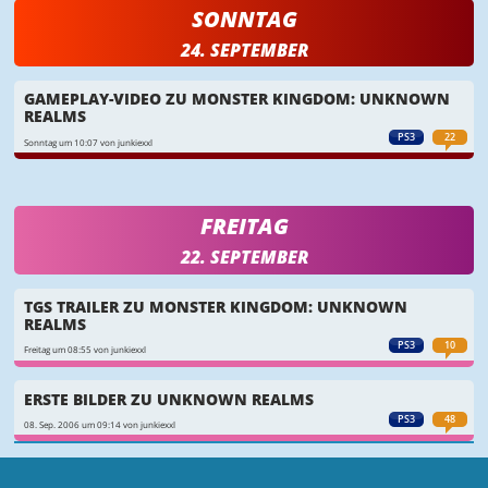
SONNTAG
24. SEPTEMBER
GAMEPLAY-VIDEO ZU MONSTER KINGDOM: UNKNOWN
REALMS
PS3
22
Sonntag um 10:07 von junkiexxl
FREITAG
22. SEPTEMBER
TGS TRAILER ZU MONSTER KINGDOM: UNKNOWN
REALMS
PS3
10
Freitag um 08:55 von junkiexxl
ERSTE BILDER ZU UNKNOWN REALMS
PS3
48
08. Sep. 2006 um 09:14 von junkiexxl