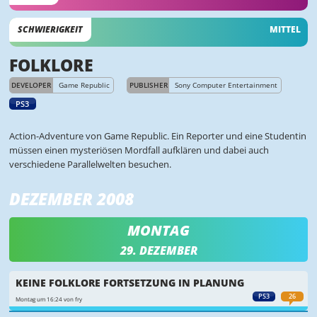
SCHWIERIGKEIT
MITTEL
FOLKLORE
DEVELOPER
Game Republic
PUBLISHER
Sony Computer Entertainment
PS3
Action-Adventure von Game Republic. Ein Reporter und eine Studentin
müssen einen mysteriösen Mordfall aufklären und dabei auch
verschiedene Parallelwelten besuchen.
DEZEMBER 2008
MONTAG
29. DEZEMBER
KEINE FOLKLORE FORTSETZUNG IN PLANUNG
PS3
26
Montag um 16:24 von fry