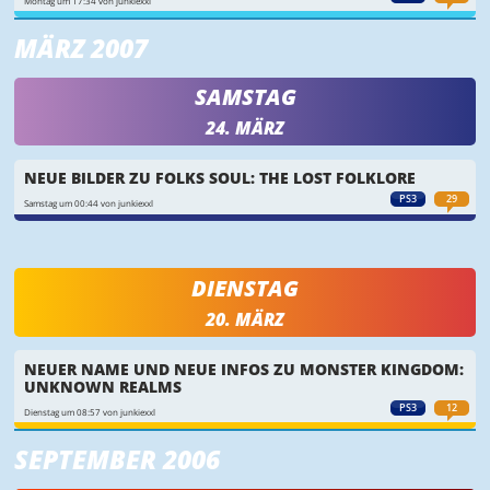
Montag um 17:34 von junkiexxl
MÄRZ 2007
SAMSTAG
24. MÄRZ
NEUE BILDER ZU FOLKS SOUL: THE LOST FOLKLORE
PS3
29
Samstag um 00:44 von junkiexxl
DIENSTAG
20. MÄRZ
NEUER NAME UND NEUE INFOS ZU MONSTER KINGDOM:
UNKNOWN REALMS
PS3
12
Dienstag um 08:57 von junkiexxl
SEPTEMBER 2006