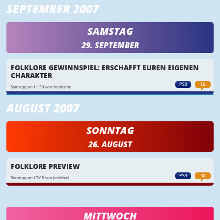
SEPTEMBER 2007
SAMSTAG
29. SEPTEMBER
FOLKLORE GEWINNSPIEL: ERSCHAFFT EUREN EIGENEN
CHARAKTER
PS3
16
Samstag um 11:39 von Yondaime
AUGUST 2007
SONNTAG
26. AUGUST
FOLKLORE PREVIEW
PS3
30
Sonntag um 17:08 von junkiexxl
MITTWOCH