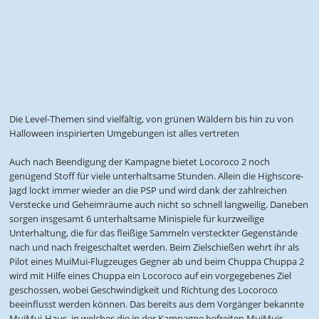
Die Level-Themen sind vielfältig, von grünen Wäldern bis hin zu von
Halloween inspirierten Umgebungen ist alles vertreten
Auch nach Beendigung der Kampagne bietet Locoroco 2 noch
genügend Stoff für viele unterhaltsame Stunden. Allein die Highscore-
Jagd lockt immer wieder an die PSP und wird dank der zahlreichen
Verstecke und Geheimräume auch nicht so schnell langweilig. Daneben
sorgen insgesamt 6 unterhaltsame Minispiele für kurzweilige
Unterhaltung, die für das fleißige Sammeln versteckter Gegenstände
nach und nach freigeschaltet werden. Beim Zielschießen wehrt ihr als
Pilot eines MuiMui-Flugzeuges Gegner ab und beim Chuppa Chuppa 2
wird mit Hilfe eines Chuppa ein Locoroco auf ein vorgegebenes Ziel
geschossen, wobei Geschwindigkeit und Richtung des Locoroco
beeinflusst werden können. Das bereits aus dem Vorgänger bekannte
MuiMui-Haus, in welches die in der Kampagne befreiten MuiMuis