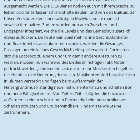
ausgemacht werden. Die GiGi-Bienen rücken euch mit ihrem Stachel zu
leiben und hinterlassen schmerzhafte Beulen, und von den BuiBuis, der
bösen Versionen der liebenswürdigen MuiMuis, sollte man sich
sowieso fern halten. Zudem wurden nun auch Zwischen- und
Endgegner integriert, welche die Levels und das Gameplay zusätzlich
etwas auflockern. Da heute kein Spiel mehr ohne Geschicklichkeits-
und Reaktionstest auszukommen scheint, wurden die Gesanges-
Passagen um ein kleines Geschicklichkeitsspiel erweitert. Formieren
sich die Locoroco zu einem Chor um damit andere Kreaturen zu
wecken, müssen nun während des Liedes im richtigen Takt Noten
gedrückt werden. Je besser ihr seid, desto mehr Musiknoten hagelt es,
die ebenfalls eine Neuerung darstellen. Musiknoten sind hauptsächlich
in Blumen versteckt und fügen beim Aufsammeln der
Hintergrundmusik ständig neue Instrumente hinzu und schalten Boni
und neue Fähigkeiten frei. Von Zeit zu Zeit schlüpfen die Locoroco
außerdem in einen schützenden Panzer, die beim herumrollen vor
Schaden schützen und unüberwindbare Hindernisse wie Steine
zertrümmern.