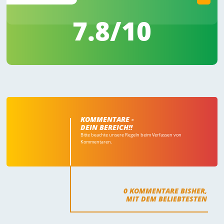
7.8
/10
KOMMENTARE -
DEIN BEREICH!!
Bitte beachte unsere Regeln beim Verfassen von
Kommentaren.
0
KOMMENTARE BISHER,
MIT DEM BELIEBTESTEN