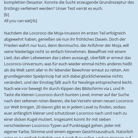
kompletten Desaster. Konnte die Sucht erzeugende Grundrezeptur des
Erstlings verfeinert werden? Unser Test verrät es euch.
[b]
All you can eat[/b]
Nachdem die Locoroco die Moja-Invasion im ersten Teil erfolgreich
abgewehrt haben, genießen sie nun ihr fröhliches Dasein. Doch der
Frieden währt nur kurz, denn Bonmucho, der Anführer der Moja, will
seine Niederlage nicht so einfach hinnehmen. Bewaffnet mit einem
Lied, das allen Lebewesen das Leben aussaugt, überfällt er erneut das
Locoroco-Universum, was für euch wieder einmal nichts anderes heißt
als die Welt samt aller in ihr lebender Bewohner erneut zu retten. Am
grundlegenden Spielprinzip hat sich dabei glücklicherweise nichts
verändert, und der Einstieg fällt auch für Neulinge entsprechend leicht.
Nach wie vor bewegt ihr durch Kippen des Bildschirms via L und R-
Taste die kleinen Locoroco durch bunten Level, immer auf der Suche
nach den seltenen roten Beeren, die bei Verzehr einen neuen Locoroco
zur Welt bringen. 20 davon gibt es in jedem Level zu finden, sodass
euer anfänglich kleiner und schutzloser Locoroco nach und nach zu
einer dicken Kugel mutiert. Insgesamt könnt ihr mit sieben
verschiedenen Locoroco-Typen auf Punktejagd gehen, jeder mit
eigener Farbe, Stimme und einem eigenen Gesichtsausdruck. Natürlich
wäre es zu einfach lediglich von A nach B zu rollen, und so müssen auf