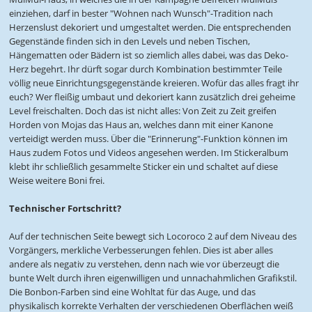
einziehen, darf in bester "Wohnen nach Wunsch"-Tradition nach
Herzenslust dekoriert und umgestaltet werden. Die entsprechenden
Gegenstände finden sich in den Levels und neben Tischen,
Hängematten oder Bädern ist so ziemlich alles dabei, was das Deko-
Herz begehrt. Ihr dürft sogar durch Kombination bestimmter Teile
völlig neue Einrichtungsgegenstände kreieren. Wofür das alles fragt ihr
euch? Wer fleißig umbaut und dekoriert kann zusätzlich drei geheime
Level freischalten. Doch das ist nicht alles: Von Zeit zu Zeit greifen
Horden von Mojas das Haus an, welches dann mit einer Kanone
verteidigt werden muss. Über die "Erinnerung"-Funktion können im
Haus zudem Fotos und Videos angesehen werden. Im Stickeralbum
klebt ihr schließlich gesammelte Sticker ein und schaltet auf diese
Weise weitere Boni frei.
Technischer Fortschritt?
Auf der technischen Seite bewegt sich Locoroco 2 auf dem Niveau des
Vorgängers, merkliche Verbesserungen fehlen. Dies ist aber alles
andere als negativ zu verstehen, denn nach wie vor überzeugt die
bunte Welt durch ihren eigenwilligen und unnachahmlichen Grafikstil.
Die Bonbon-Farben sind eine Wohltat für das Auge, und das
physikalisch korrekte Verhalten der verschiedenen Oberflächen weiß