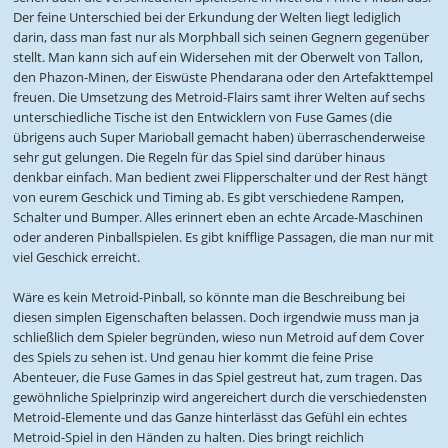
Der feine Unterschied bei der Erkundung der Welten liegt lediglich
darin, dass man fast nur als Morphball sich seinen Gegnern gegenüber
stellt. Man kann sich auf ein Widersehen mit der Oberwelt von Tallon,
den Phazon-Minen, der Eiswüste Phendarana oder den Artefakttempel
freuen. Die Umsetzung des Metroid-Flairs samt ihrer Welten auf sechs
unterschiedliche Tische ist den Entwicklern von Fuse Games (die
übrigens auch Super Marioball gemacht haben) überraschenderweise
sehr gut gelungen. Die Regeln für das Spiel sind darüber hinaus
denkbar einfach. Man bedient zwei Flipperschalter und der Rest hängt
von eurem Geschick und Timing ab. Es gibt verschiedene Rampen,
Schalter und Bumper. Alles erinnert eben an echte Arcade-Maschinen
oder anderen Pinballspielen. Es gibt knifflige Passagen, die man nur mit
viel Geschick erreicht.
Wäre es kein Metroid-Pinball, so könnte man die Beschreibung bei
diesen simplen Eigenschaften belassen. Doch irgendwie muss man ja
schließlich dem Spieler begründen, wieso nun Metroid auf dem Cover
des Spiels zu sehen ist. Und genau hier kommt die feine Prise
Abenteuer, die Fuse Games in das Spiel gestreut hat, zum tragen. Das
gewöhnliche Spielprinzip wird angereichert durch die verschiedensten
Metroid-Elemente und das Ganze hinterlässt das Gefühl ein echtes
Metroid-Spiel in den Händen zu halten. Dies bringt reichlich