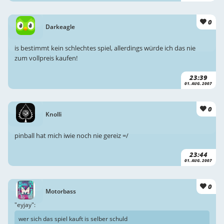
0
Darkeagle
is bestimmt kein schlechtes spiel, allerdings würde ich das nie
zum vollpreis kaufen!
23:39
01. AUG. 2007
0
Knolli
pinball hat mich iwie noch nie gereiz =/
23:44
01. AUG. 2007
0
Motorbass
"eyjay":
wer sich das spiel kauft is selber schuld