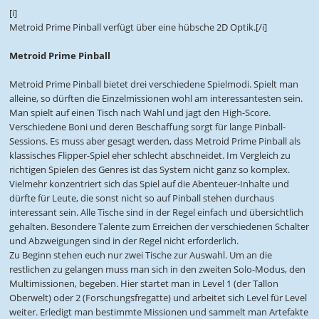
[i]
Metroid Prime Pinball verfügt über eine hübsche 2D Optik.[/i]
Metroid Prime Pinball
Metroid Prime Pinball bietet drei verschiedene Spielmodi. Spielt man
alleine, so dürften die Einzelmissionen wohl am interessantesten sein.
Man spielt auf einen Tisch nach Wahl und jagt den High-Score.
Verschiedene Boni und deren Beschaffung sorgt für lange Pinball-
Sessions. Es muss aber gesagt werden, dass Metroid Prime Pinball als
klassisches Flipper-Spiel eher schlecht abschneidet. Im Vergleich zu
richtigen Spielen des Genres ist das System nicht ganz so komplex.
Vielmehr konzentriert sich das Spiel auf die Abenteuer-Inhalte und
dürfte für Leute, die sonst nicht so auf Pinball stehen durchaus
interessant sein. Alle Tische sind in der Regel einfach und übersichtlich
gehalten. Besondere Talente zum Erreichen der verschiedenen Schalter
und Abzweigungen sind in der Regel nicht erforderlich.
Zu Beginn stehen euch nur zwei Tische zur Auswahl. Um an die
restlichen zu gelangen muss man sich in den zweiten Solo-Modus, den
Multimissionen, begeben. Hier startet man in Level 1 (der Tallon
Oberwelt) oder 2 (Forschungsfregatte) und arbeitet sich Level für Level
weiter. Erledigt man bestimmte Missionen und sammelt man Artefakte