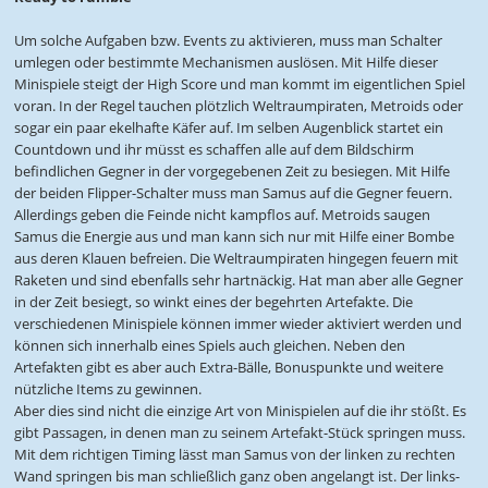
Um solche Aufgaben bzw. Events zu aktivieren, muss man Schalter
umlegen oder bestimmte Mechanismen auslösen. Mit Hilfe dieser
Minispiele steigt der High Score und man kommt im eigentlichen Spiel
voran. In der Regel tauchen plötzlich Weltraumpiraten, Metroids oder
sogar ein paar ekelhafte Käfer auf. Im selben Augenblick startet ein
Countdown und ihr müsst es schaffen alle auf dem Bildschirm
befindlichen Gegner in der vorgegebenen Zeit zu besiegen. Mit Hilfe
der beiden Flipper-Schalter muss man Samus auf die Gegner feuern.
Allerdings geben die Feinde nicht kampflos auf. Metroids saugen
Samus die Energie aus und man kann sich nur mit Hilfe einer Bombe
aus deren Klauen befreien. Die Weltraumpiraten hingegen feuern mit
Raketen und sind ebenfalls sehr hartnäckig. Hat man aber alle Gegner
in der Zeit besiegt, so winkt eines der begehrten Artefakte. Die
verschiedenen Minispiele können immer wieder aktiviert werden und
können sich innerhalb eines Spiels auch gleichen. Neben den
Artefakten gibt es aber auch Extra-Bälle, Bonuspunkte und weitere
nützliche Items zu gewinnen.
Aber dies sind nicht die einzige Art von Minispielen auf die ihr stößt. Es
gibt Passagen, in denen man zu seinem Artefakt-Stück springen muss.
Mit dem richtigen Timing lässt man Samus von der linken zu rechten
Wand springen bis man schließlich ganz oben angelangt ist. Der links-