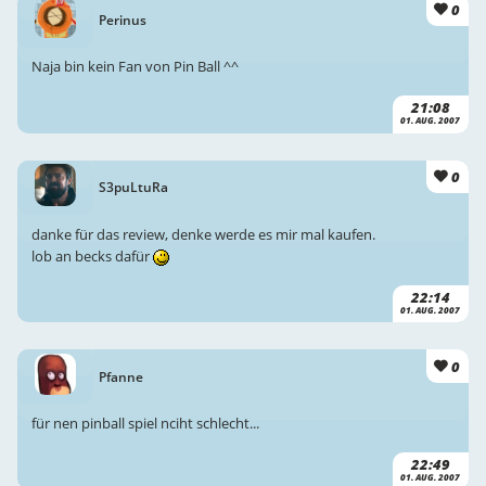
0
Perinus
Naja bin kein Fan von Pin Ball ^^
21:08
01. AUG. 2007
0
S3puLtuRa
danke für das review, denke werde es mir mal kaufen.
lob an becks dafür
22:14
01. AUG. 2007
0
Pfanne
für nen pinball spiel nciht schlecht...
22:49
01. AUG. 2007