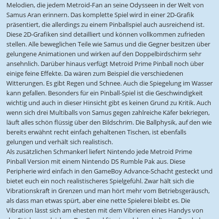
Melodien, die jedem Metroid-Fan an seine Odysseen in der Welt von
Samus Aran erinnern. Das komplette Spiel wird in einer 2D-Grafik
präsentiert, die allerdings zu einem Pinballspiel auch ausreichend ist.
Diese 2D-Grafiken sind detailliert und können vollkommen zufrieden
stellen. Alle beweglichen Teile wie Samus und die Gegner besitzen über
gelungene Animationen und wirken auf den Doppelbirdschirm sehr
ansehnlich. Darüber hinaus verfügt Metroid Prime Pinball noch über
einige feine Effekte. Da wären zum Beispiel die verschiedenen
Witterungen. Es gibt Regen und Schnee. Auch die Spiegelung im Wasser
kann gefallen. Besonders für ein Pinball-Spiel ist die Geschwindigkeit
wichtig und auch in dieser Hinsicht gibt es keinen Grund zu Kritik. Auch
wenn sich drei Multiballs von Samus gegen zahlreiche Käfer bekriegen,
läuft alles schön flüssig über den Bildschrim. Die Ballphysik, auf den wie
bereits erwähnt recht einfach gehaltenen Tischen, ist ebenfalls
gelungen und verhält sich realistisch.
Als zusätzlichen Schmankerl liefert Nintendo jede Metroid Prime
Pinball Version mit einem Nintendo DS Rumble Pak aus. Diese
Peripherie wird einfach in den GameBoy Advance-Schacht gesteckt und
bietet euch ein noch realistischeres Spielgefühl. Zwar hält sich die
Vibrationskraft in Grenzen und man hört mehr vom Betriebsgeräusch,
als dass man etwas spürt, aber eine nette Spielerei bleibt es. Die
Vibration lässt sich am ehesten mit dem Vibrieren eines Handys von