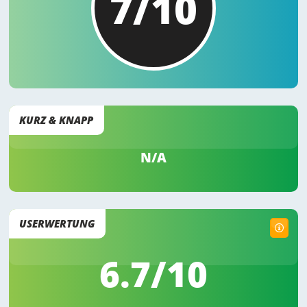
7/10
KURZ & KNAPP
N/A
USERWERTUNG
6.7
/10