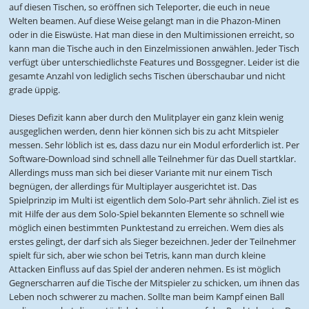
auf diesen Tischen, so eröffnen sich Teleporter, die euch in neue
Welten beamen. Auf diese Weise gelangt man in die Phazon-Minen
oder in die Eiswüste. Hat man diese in den Multimissionen erreicht, so
kann man die Tische auch in den Einzelmissionen anwählen. Jeder Tisch
verfügt über unterschiedlichste Features und Bossgegner. Leider ist die
gesamte Anzahl von lediglich sechs Tischen überschaubar und nicht
grade üppig.
Dieses Defizit kann aber durch den Mulitplayer ein ganz klein wenig
ausgeglichen werden, denn hier können sich bis zu acht Mitspieler
messen. Sehr löblich ist es, dass dazu nur ein Modul erforderlich ist. Per
Software-Download sind schnell alle Teilnehmer für das Duell startklar.
Allerdings muss man sich bei dieser Variante mit nur einem Tisch
begnügen, der allerdings für Multiplayer ausgerichtet ist. Das
Spielprinzip im Multi ist eigentlich dem Solo-Part sehr ähnlich. Ziel ist es
mit Hilfe der aus dem Solo-Spiel bekannten Elemente so schnell wie
möglich einen bestimmten Punktestand zu erreichen. Wem dies als
erstes gelingt, der darf sich als Sieger bezeichnen. Jeder der Teilnehmer
spielt für sich, aber wie schon bei Tetris, kann man durch kleine
Attacken Einfluss auf das Spiel der anderen nehmen. Es ist möglich
Gegnerscharren auf die Tische der Mitspieler zu schicken, um ihnen das
Leben noch schwerer zu machen. Sollte man beim Kampf einen Ball