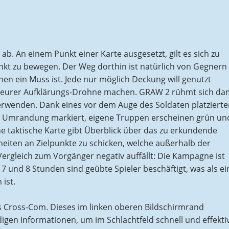
. An einem Punkt einer Karte ausgesetzt, gilt es sich zu
nkt zu bewegen. Der Weg dorthin ist natürlich von Gegnern
hen ein Muss ist. Jede nur möglich Deckung will genutzt
n eurer Aufklärungs-Drohne machen. GRAW 2 rühmt sich dam
verwenden. Dank eines vor dem Auge des Soldaten platziert
e Umrandung markiert, eigene Truppen erscheinen grün un
ne taktische Karte gibt Überblick über das zu erkundende
nheiten an Zielpunkte zu schicken, welche außerhalb der
Vergleich zum Vorgänger negativ auffällt: Die Kampagne ist
 7 und 8 Stunden sind geübte Spieler beschäftigt, was als ei
ist.
s Cross-Com. Dieses im linken oberen Bildschirmrand
digen Informationen, um im Schlachtfeld schnell und effekti