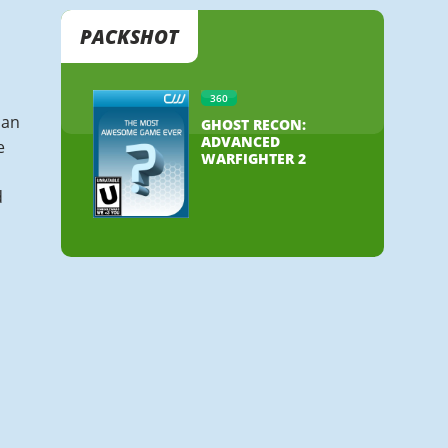
PACKSHOT
360
 an
GHOST RECON:
ADVANCED
e
WARFIGHTER 2
d