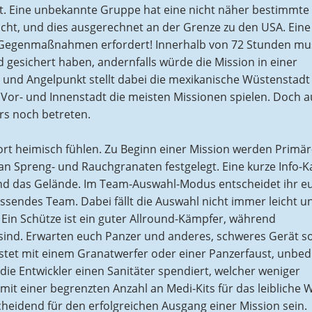
nt. Eine unbekannte Gruppe hat eine nicht näher bestimmte
acht, und dies ausgerechnet an der Grenze zu den USA. Eine
ort Gegenmaßnahmen erfordert! Innerhalb von 72 Stunden mu
gesichert haben, andernfalls würde die Mission in einer
nd Angelpunkt stellt dabei die mexikanische Wüstenstadt
 Vor- und Innenstadt die meisten Missionen spielen. Doch 
rs noch betreten.
rt heimisch fühlen. Zu Beginn einer Mission werden Primär
n Spreng- und Rauchgranaten festgelegt. Eine kurze Info-K
und das Gelände. Im Team-Auswahl-Modus entscheidet ihr e
sendes Team. Dabei fällt die Auswahl nicht immer leicht u
Ein Schütze ist ein guter Allround-Kämpfer, während
 sind. Erwarten euch Panzer und anderes, schweres Gerät so
tet mit einem Granatwerfer oder einer Panzerfaust, unbed
die Entwickler einen Sanitäter spendiert, welcher weniger
 mit einer begrenzten Anzahl an Medi-Kits für das leibliche 
heidend für den erfolgreichen Ausgang einer Mission sein.