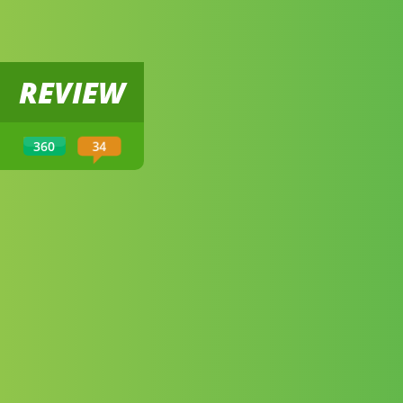
REVIEW
34
360