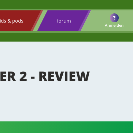
?
ids & pods
forum
Anmelden
R 2 - REVIEW