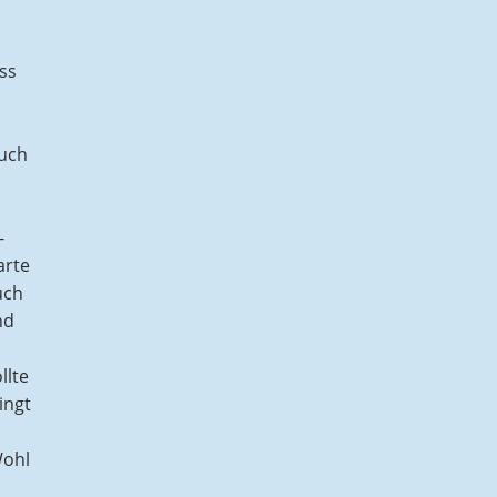
ss
auch
-
arte
uch
nd
llte
ingt
Wohl