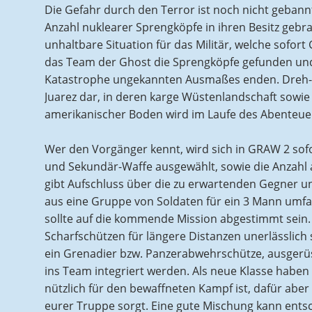
Die Gefahr durch den Terror ist noch nicht geban
Anzahl nuklearer Sprengköpfe in ihren Besitz gebr
unhaltbare Situation für das Militär, welche sof
das Team der Ghost die Sprengköpfe gefunden und 
Katastrophe ungekannten Ausmaßes enden. Dreh- u
Juarez dar, in deren karge Wüstenlandschaft sowie
amerikanischer Boden wird im Laufe des Abenteue
Wer den Vorgänger kennt, wird sich in GRAW 2 sofo
und Sekundär-Waffe ausgewählt, sowie die Anzahl a
gibt Aufschluss über die zu erwartenden Gegner 
aus eine Gruppe von Soldaten für ein 3 Mann umfas
sollte auf die kommende Mission abgestimmt sein. 
Scharfschützen für längere Distanzen unerlässlich
ein Grenadier bzw. Panzerabwehrschütze, ausgerüs
ins Team integriert werden. Als neue Klasse haben 
nützlich für den bewaffneten Kampf ist, dafür aber
eurer Truppe sorgt. Eine gute Mischung kann entsc