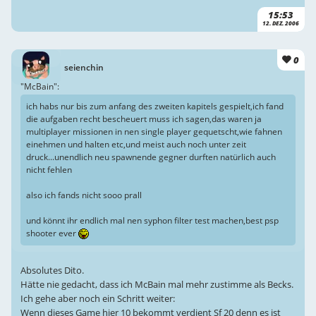
15:53
12. DEZ. 2006
0
seienchin
"McBain":
ich habs nur bis zum anfang des zweiten kapitels gespielt,ich fand
die aufgaben recht bescheuert muss ich sagen,das waren ja
multiplayer missionen in nen single player gequetscht,wie fahnen
einehmen und halten etc,und meist auch noch unter zeit
druck...unendlich neu spawnende gegner durften natürlich auch
nicht fehlen
also ich fands nicht sooo prall
und könnt ihr endlich mal nen syphon filter test machen,best psp
shooter ever
Absolutes Dito.
Hätte nie gedacht, dass ich McBain mal mehr zustimme als Becks.
Ich gehe aber noch ein Schritt weiter:
Wenn dieses Game hier 10 bekommt verdient Sf 20 denn es ist