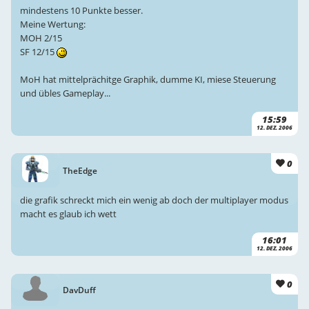
mindestens 10 Punkte besser.
Meine Wertung:
MOH 2/15
SF 12/15
MoH hat mittelprächitge Graphik, dumme KI, miese Steuerung
und übles Gameplay...
15:59
12. DEZ. 2006
0
TheEdge
die grafik schreckt mich ein wenig ab doch der multiplayer modus
macht es glaub ich wett
16:01
12. DEZ. 2006
0
DavDuff