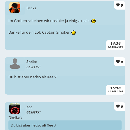
0
Becks
Im Groben scheinen wir uns hier ja einig zu sein.
Danke für dein Lob Captain Smoker.
14:34
12. DEZ. 2006
0
Sn4ke
GESPERRT
Du bist aber nedso alt Xee :/
15:10
12. DEZ. 2006
0
Xee
GESPERRT
"Sn4ke":
Du bist aber nedso alt Xee :/