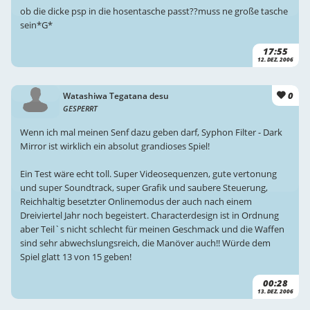
ob die dicke psp in die hosentasche passt??muss ne große tasche
sein*G*
17:55
12. DEZ. 2006
0
Watashiwa Tegatana desu
GESPERRT
Wenn ich mal meinen Senf dazu geben darf, Syphon Filter - Dark
Mirror ist wirklich ein absolut grandioses Spiel!
Ein Test wäre echt toll. Super Videosequenzen, gute vertonung
und super Soundtrack, super Grafik und saubere Steuerung,
Reichhaltig besetzter Onlinemodus der auch nach einem
Dreiviertel Jahr noch begeistert. Characterdesign ist in Ordnung
aber Teil`s nicht schlecht für meinen Geschmack und die Waffen
sind sehr abwechslungsreich, die Manöver auch!! Würde dem
Spiel glatt 13 von 15 geben!
00:28
13. DEZ. 2006