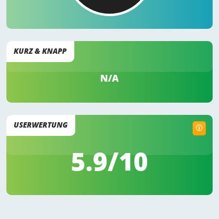
KURZ & KNAPP
N/A
USERWERTUNG
5.9
/10