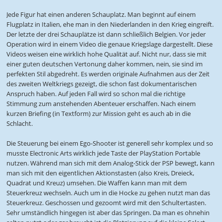
Jede Figur hat einen anderen Schauplatz. Man beginnt auf einem
Flugplatz in Italien, ehe man in den Niederlanden in den Krieg eingreift.
Der letzte der drei Schauplätze ist dann schließlich Belgien. Vor jeder
Operation wird in einem Video die genaue Kriegslage dargestellt. Diese
Videos weisen eine wirklich hohe Qualität auf. Nicht nur, dass sie mit
einer guten deutschen Vertonung daher kommen, nein, sie sind im
perfekten Stil abgedreht. Es werden originale Aufnahmen aus der Zeit
des zweiten Weltkriegs gezeigt, die schon fast dokumentarischen
Anspruch haben. Auf jeden Fall wird so schon mal die richtige
Stimmung zum anstehenden Abenteuer erschaffen. Nach einem
kurzen Briefing (in Textform) zur Mission geht es auch ab in die
Schlacht.
Die Steuerung bei einem Ego-Shooter ist generell sehr komplex und so
musste Electronic Arts wirklich jede Taste der PlayStation Portable
nutzen. Während man sich mit dem Analog-Stick der PSP bewegt, kann
man sich mit den eigentlichen Aktionstasten (also Kreis, Dreieck,
Quadrat und Kreuz) umsehen. Die Waffen kann man mit dem
Steuerkreuz wechseln. Auch um in die Hocke zu gehen nutzt man das
Steuerkreuz. Geschossen und gezoomt wird mit den Schultertasten.
Sehr umständlich hingegen ist aber das Springen. Da man es ohnehin