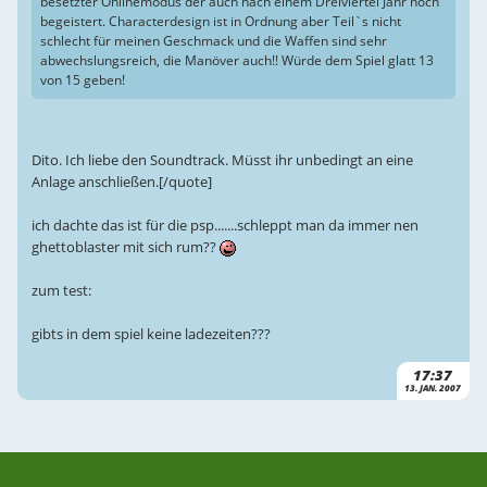
besetzter Onlinemodus der auch nach einem Dreiviertel Jahr noch
begeistert. Characterdesign ist in Ordnung aber Teil`s nicht
schlecht für meinen Geschmack und die Waffen sind sehr
abwechslungsreich, die Manöver auch!! Würde dem Spiel glatt 13
von 15 geben!
Dito. Ich liebe den Soundtrack. Müsst ihr unbedingt an eine
Anlage anschließen.[/quote]
ich dachte das ist für die psp.......schleppt man da immer nen
ghettoblaster mit sich rum??
zum test:
gibts in dem spiel keine ladezeiten???
17:37
13. JAN. 2007