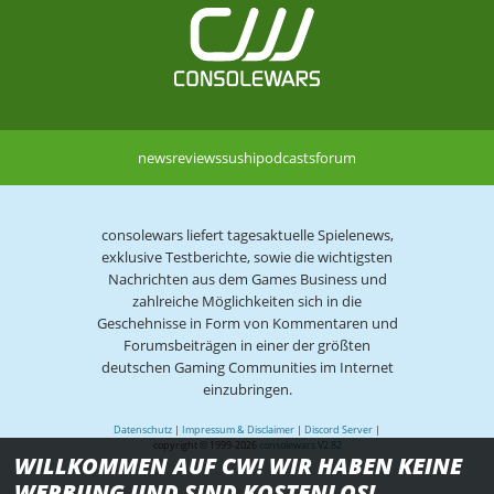
news
reviews
sushi
podcasts
forum
consolewars liefert tagesaktuelle Spielenews,
exklusive Testberichte, sowie die wichtigsten
Nachrichten aus dem Games Business und
zahlreiche Möglichkeiten sich in die
Geschehnisse in Form von Kommentaren und
Forumsbeiträgen in einer der größten
deutschen Gaming Communities im Internet
einzubringen.
Datenschutz
|
Impressum & Disclaimer
|
Discord Server
|
copyright © 1999-2026
consolewars V2.82
WILLKOMMEN AUF CW! WIR HABEN KEINE
WERBUNG UND SIND KOSTENLOS!