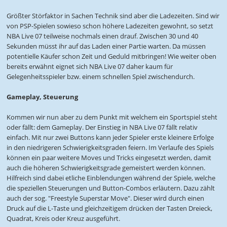
Größter Störfaktor in Sachen Technik sind aber die Ladezeiten. Sind wir
von PSP-Spielen sowieso schon höhere Ladezeiten gewohnt, so setzt
NBA Live 07 teilweise nochmals einen drauf. Zwischen 30 und 40
Sekunden müsst ihr auf das Laden einer Partie warten. Da müssen
potentielle Käufer schon Zeit und Geduld mitbringen! Wie weiter oben
bereits erwähnt eignet sich NBA Live 07 daher kaum für
Gelegenheitsspieler bzw. einem schnellen Spiel zwischendurch.
Gameplay, Steuerung
Kommen wir nun aber zu dem Punkt mit welchem ein Sportspiel steht
oder fällt: dem Gameplay. Der Einstieg in NBA Live 07 fällt relativ
einfach. Mit nur zwei Buttons kann jeder Spieler erste kleinere Erfolge
in den niedrigeren Schwierigkeitsgraden feiern. Im Verlaufe des Spiels
können ein paar weitere Moves und Tricks eingesetzt werden, damit
auch die höheren Schwierigkeitsgrade gemeistert werden können.
Hilfreich sind dabei etliche Einblendungen während der Spiele, welche
die speziellen Steuerungen und Button-Combos erläutern. Dazu zählt
auch der sog. "Freestyle Superstar Move". Dieser wird durch einen
Druck auf die L-Taste und gleichzeitigem drücken der Tasten Dreieck,
Quadrat, Kreis oder Kreuz ausgeführt.