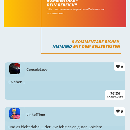
KOMMENTARE -
DEIN BEREICH!!
Bitte beachte unsere Regeln beim Verfassen von
Kommentaren.
8
KOMMENTARE BISHER,
NIEMAND
MIT DEM BELIEBTESTEN
0
ConsoleLove
EA eben...
16:26
17. NOV. 2006
0
LinkofTime
und es blebt dabei ... der PSP fehlt es an guten Spielen!