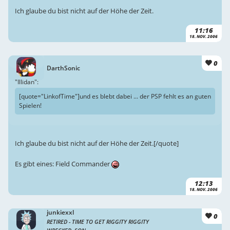
Ich glaube du bist nicht auf der Höhe der Zeit.
11:16
18. NOV. 2006
0
DarthSonic
"Illidan":
[quote="LinkofTime"]und es blebt dabei ... der PSP fehlt es an guten
Spielen!
Ich glaube du bist nicht auf der Höhe der Zeit.[/quote]
Es gibt eines: Field Commander
12:13
18. NOV. 2006
junkiexxl
0
RETIRED - TIME TO GET RIGGITY RIGGITY