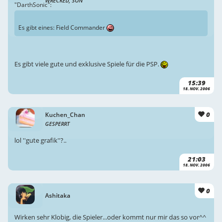
WRECKED, SON
"DarthSonic":
Es gibt eines: Field Commander
Es gibt viele gute und exklusive Spiele für die PSP.
15:39
18. NOV. 2006
0
Kuchen_Chan
GESPERRT
lol ''gute grafik''?..
21:03
18. NOV. 2006
0
Ashitaka
Wirken sehr Klobig, die Spieler...oder kommt nur mir das so vor^^