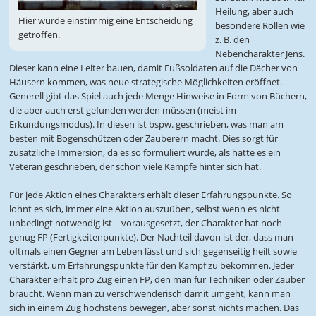
Heilung, aber auch
Hier wurde einstimmig eine Entscheidung
besondere Rollen wie
getroffen.
z. B. den
Nebencharakter Jens.
Dieser kann eine Leiter bauen, damit Fußsoldaten auf die Dächer von
Häusern kommen, was neue strategische Möglichkeiten eröffnet.
Generell gibt das Spiel auch jede Menge Hinweise in Form von Büchern,
die aber auch erst gefunden werden müssen (meist im
Erkundungsmodus). In diesen ist bspw. geschrieben, was man am
besten mit Bogenschützen oder Zauberern macht. Dies sorgt für
zusätzliche Immersion, da es so formuliert wurde, als hätte es ein
Veteran geschrieben, der schon viele Kämpfe hinter sich hat.
Für jede Aktion eines Charakters erhält dieser Erfahrungspunkte. So
lohnt es sich, immer eine Aktion auszuüben, selbst wenn es nicht
unbedingt notwendig ist – vorausgesetzt, der Charakter hat noch
genug FP (Fertigkeitenpunkte). Der Nachteil davon ist der, dass man
oftmals einen Gegner am Leben lässt und sich gegenseitig heilt sowie
verstärkt, um Erfahrungspunkte für den Kampf zu bekommen. Jeder
Charakter erhält pro Zug einen FP, den man für Techniken oder Zauber
braucht. Wenn man zu verschwenderisch damit umgeht, kann man
sich in einem Zug höchstens bewegen, aber sonst nichts machen. Das