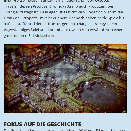
Enix "HD-2D". Diesen Stil kennt man auch schon von Octopath
Traveler, dessen Produzent Tomoya Asano auch Produzent bei
Triangle Strategy ist. Deswegen ist es nicht verwunderlich, warum die
Grafik an Octopath Traveler erinnert. Dennoch haben beide Spiele bis
auf die Grafik und dem Stil nichts gemein. Triangle Strategy ist ein
eigenständiges Spiel und kommt auch, wie schon erwähnt, von einem
ganz anderen Entwicklerteam.
FOKUS AUF DIE GESCHICHTE
Das Spiel fängt langsam an, man wird in die Welt von Triangle Strategy