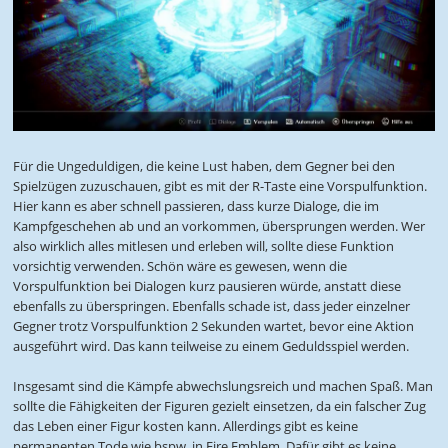
Für die Ungeduldigen, die keine Lust haben, dem Gegner bei den
Spielzügen zuzuschauen, gibt es mit der R-Taste eine Vorspulfunktion.
Hier kann es aber schnell passieren, dass kurze Dialoge, die im
Kampfgeschehen ab und an vorkommen, übersprungen werden. Wer
also wirklich alles mitlesen und erleben will, sollte diese Funktion
vorsichtig verwenden. Schön wäre es gewesen, wenn die
Vorspulfunktion bei Dialogen kurz pausieren würde, anstatt diese
ebenfalls zu überspringen. Ebenfalls schade ist, dass jeder einzelner
Gegner trotz Vorspulfunktion 2 Sekunden wartet, bevor eine Aktion
ausgeführt wird. Das kann teilweise zu einem Geduldsspiel werden.
Insgesamt sind die Kämpfe abwechslungsreich und machen Spaß. Man
sollte die Fähigkeiten der Figuren gezielt einsetzen, da ein falscher Zug
das Leben einer Figur kosten kann. Allerdings gibt es keine
permanenten Tode wie bspw. in Fire Emblem. Dafür gibt es keine