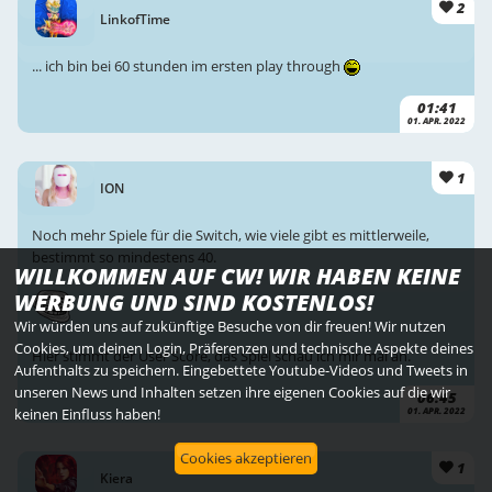
2
LinkofTime
... ich bin bei 60 stunden im ersten play through
01:41
01. APR. 2022
1
ION
Noch mehr Spiele für die Switch, wie viele gibt es mittlerweile,
bestimmt so mindestens 40.
WILLKOMMEN AUF CW! WIR HABEN KEINE
WERBUNG UND SIND KOSTENLOS!
Wir würden uns auf zukünftige Besuche von dir freuen! Wir nutzen
Cookies, um deinen Login, Präferenzen und technische Aspekte deines
Hier stimmt der User Score, das Spiel schau ich mir mal an.
Aufenthalts zu speichern. Eingebettete Youtube-Videos und Tweets in
unseren News und Inhalten setzen ihre eigenen Cookies auf die wir
06:45
keinen Einfluss haben!
01. APR. 2022
Cookies akzeptieren
1
Kiera