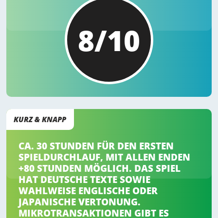
8/10
KURZ & KNAPP
CA. 30 STUNDEN FÜR DEN ERSTEN
SPIELDURCHLAUF, MIT ALLEN ENDEN
+80 STUNDEN MÖGLICH. DAS SPIEL
HAT DEUTSCHE TEXTE SOWIE
WAHLWEISE ENGLISCHE ODER
JAPANISCHE VERTONUNG.
MIKROTRANSAKTIONEN GIBT ES