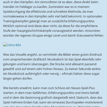
auch in den Kämpfen. Am sinnvollsten ist es aber, diese direkt beim
Händler im Feldlager zu kaufen. Zumindest war es in meinem
Spieldurchgang die effektivste und schnellste Methode, da man
normalerweise in den Kämpfen sehr viel Geld bekommt. In optionalen
Trainingskämpfen gelangt man an zusätzliche Erfahrungspunkte.
Wirklich optional sind diese aber nicht, da diese für die empfohlene
Stufe der Hauptgeschichtskämpfe vorausgesetzt werden. Ansonsten
würden der eigenen Gruppe einige Level und damit Statuswerte fehlen.
Was das Visuelle angeht, so vermitteln die Bilder einen guten Eindruck
vom ansprechenden Grafikstil. Musikalisch ist das Spiel ebenfalls sehr
gelungen und kann überzeugen. Die Stücke sind allesamt passend
gewählt und auf einem sehr hohen Niveau. Zu keiner Sekunde wirkte
ein Musikstück aufdringlich oder nervig – oftmals hätten diese sogar
länger gehen dürfen.
Wie bereits erwähnt, kann man zum Schluss ein Neues-Spiel-Plus
starten, in dem man Gefährten, Erfahrungspunkte und Items behält
und in dem die Gesinnung grafisch dargestellt wird. Dadurch, dass das
Spiel mehrere Enden hat, kann ein erneutes Durchspielen motivierend
sein. Für den ersten Spieldurchlauf benötigt man ca. 30 Spielstunden.