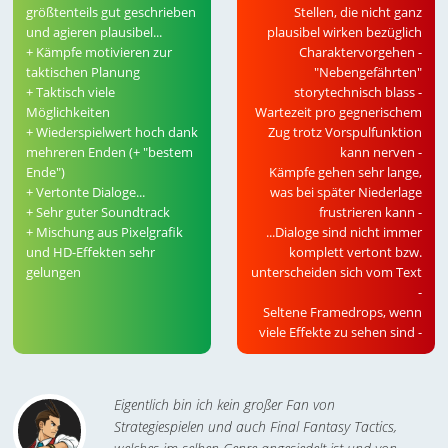
größtenteils gut geschrieben
Stellen, die nicht ganz
und agieren plausibel...
plausibel wirken bezüglich
+ Kämpfe motivieren zur
Charaktervorgehen -
taktischen Planung
"Nebengefährten"
+ Taktisch viele
storytechnisch blass -
Möglichkeiten
Wartezeit pro gegnerischem
+ Wiederspielwert hoch dank
Zug trotz Vorspulfunktion
mehreren Enden (+ "bestem
kann nerven -
Ende")
Kämpfe gehen sehr lange,
+ Vertonte Dialoge...
was bei später Niederlage
+ Sehr guter Soundtrack
frustrieren kann -
+ Mischung aus Pixelgrafik
...Dialoge sind nicht immer
und HD-Effekten sehr
komplett vertont bzw.
gelungen
unterscheiden sich vom Text
-
Seltene Framedrops, wenn
viele Effekte zu sehen sind -
Eigentlich bin ich kein großer Fan von
Strategiespielen und auch Final Fantasy Tactics,