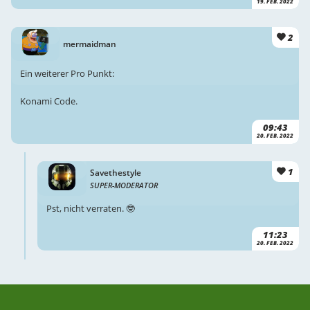
19. FEB. 2022
2
mermaidman
Ein weiterer Pro Punkt:
Konami Code.
09:43
20. FEB. 2022
1
Savethestyle
SUPER-MODERATOR
Pst, nicht verraten. 🤓
11:23
20. FEB. 2022