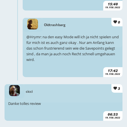
15:40
19. FEB. 2022
0
Oldtrashbarg
@Hrymr: na den easy Mode will ich ja nicht spielen und
für mich ist es auch ganz okay . Nur am Anfang kann
das schon frustrierend sein wie die Savepoints gelegt
sind , da man ja auch noch Recht schnell umgehauen
wird.
17:42
19. FEB. 2022
3
cicci
Danke tolles review
06:33
19. FEB. 2022