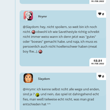
19. FEB. 2022
0
Hrymr
@Slaydom: hey, nicht spoilern, so weit bin ich noch
nicht.
obwohl ich wie Savethestyle richtig schreibt
nicht immer weiss wann ich denn jetzt was "gutes"
oder "boeses" gemacht habe. und naja, ich muss es
persoenlich auch nicht hoellenschwer haben (meat
boy ftw...).
15:31
19. FEB. 2022
0
Slaydom
@Hrymr: ich kenne selbst nciht alle wege und enden,
sind ja 7
und nein, das spiel ist dahingehend echt
fies, man weiß teilweise echt nicht, was man grad
entschieden hat ^^