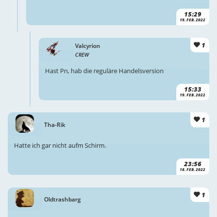
15:29
19. FEB. 2022
1
Valcyrion
CREW
Hast Pn, hab die reguläre Handelsversion
15:33
19. FEB. 2022
1
Tha-Rik
Hatte ich gar nicht aufm Schirm.
23:56
18. FEB. 2022
1
Oldtrashbarg