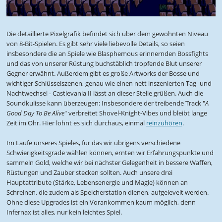
Die detaillierte Pixelgrafik befindet sich über dem gewohnten Niveau
von 8-Bit-Spielen. Es gibt sehr viele liebevolle Details, so seien
insbesondere die an Spiele wie Blasphemous erinnernden Bossfights
und das von unserer Rüstung buchstäblich tropfende Blut unserer
Gegner erwähnt. Außerdem gibt es große Artworks der Bosse und
wichtiger Schlüsselszenen, genau wie einen nett inszenierten Tag- und
Nachtwechsel - Castlevania II lässt an dieser Stelle grüßen. Auch die
Soundkulisse kann überzeugen: Insbesondere der treibende Track "
A
Good Day To Be Alive
" verbreitet Shovel-Knight-Vibes und bleibt lange
Zeit im Ohr. Hier lohnt es sich durchaus, einmal
reinzuhören
.
Im Laufe unseres Spieles, für das wir übrigens verschiedene
Schwierigkeitsgrade wählen können, ernten wir Erfahrungspunkte und
sammeln Gold, welche wir bei nächster Gelegenheit in bessere Waffen,
Rüstungen und Zauber stecken sollten. Auch unsere drei
Hauptattribute (Stärke, Lebensenergie und Magie) können an
Schreinen, die zudem als Speicherstation dienen, aufgelevelt werden.
Ohne diese Upgrades ist ein Vorankommen kaum möglich, denn
Infernax ist alles, nur kein leichtes Spiel.