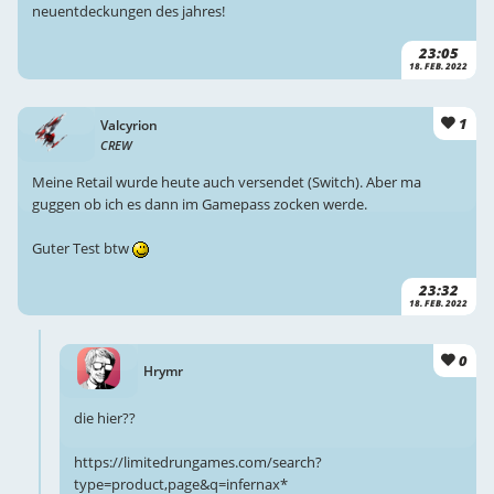
neuentdeckungen des jahres!
23:05
18. FEB. 2022
1
Valcyrion
CREW
Meine Retail wurde heute auch versendet (Switch). Aber ma
guggen ob ich es dann im Gamepass zocken werde.
Guter Test btw
23:32
18. FEB. 2022
0
Hrymr
die hier??
https://limitedrungames.com/search?
type=product,page&q=infernax*