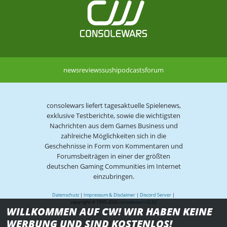
news
reviews
sushi
podcasts
forum
consolewars liefert tagesaktuelle Spielenews,
exklusive Testberichte, sowie die wichtigsten
Nachrichten aus dem Games Business und
zahlreiche Möglichkeiten sich in die
Geschehnisse in Form von Kommentaren und
Forumsbeiträgen in einer der größten
deutschen Gaming Communities im Internet
einzubringen.
Datenschutz
|
Impressum & Disclaimer
|
Discord Server
|
copyright © 1999-2026
consolewars V2.82
WILLKOMMEN AUF CW! WIR HABEN KEINE
WERBUNG UND SIND KOSTENLOS!