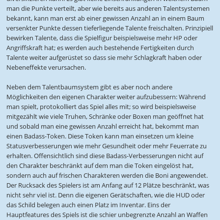
man die Punkte verteilt, aber wie bereits aus anderen Talentsystemen
bekannt, kann man erst ab einer gewissen Anzahl an in einem Baum
versenkter Punkte dessen tieferliegende Talente freischalten. Prinzipiell
bewirken Talente, dass die Spielfigur beispielsweise mehr HP oder
Angriffskraft hat; es werden auch bestehende Fertigkeiten durch
Talente weiter aufgerüstet so dass sie mehr Schlagkraft haben oder
Nebeneffekte verursachen.
Neben dem Talentbaumsystem gibt es aber noch andere
Möglichkeiten den eigenen Charakter weiter aufzubessern: Während
man spielt, protokolliert das Spiel alles mit; so wird beispielsweise
mitgezählt wie viele Truhen, Schränke oder Boxen man geöffnet hat
und sobald man eine gewissen Anzahl erreicht hat, bekommt man
einen Badass-Token. Diese Token kann man einsetzen um kleine
Statusverbesserungen wie mehr Gesundheit oder mehr Feuerrate zu
erhalten. Offensichtlich sind diese Badass-Verbesserungen nicht auf
den Charakter beschränkt auf dem man die Token eingelöst hat,
sondern auch auf frischen Charakteren werden die Boni angewendet.
Der Rucksack des Spielers ist am Anfang auf 12 Plätze beschränkt, was
nicht sehr viel ist. Denn die eigenen Gerätschaften, wie die HUD oder
das Schild belegen auch einen Platz im Inventar. Eins der
Hauptfeatures des Spiels ist die schier unbegrenzte Anzahl an Waffen