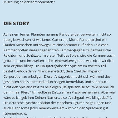
Mischung beider Komponenten?
DIE STORY
Auf einem fernen Planeten namens Pandora (der bei weitem nicht so
üppig bewachsen ist wie James Camerons Mond Pandora) sind ein
Haufen Menschen unterwegs um eine Kammer zu finden. In dieser
Kammer hoffen diese sogenannten Kammer-Jäger auf unermessliche
Reichtum und Schätze... Im ersten Teil des Spiels wird die Kammer auch
gefunden, und im zweiten soll es eine weitere geben, was nicht wirklich
sehr originell klingt. Die Hauptaufgabe des Spielers im zweiten Teil
besteht jedoch darin, "Handsome Jack", dem Chef der Hyperion
Corporation zu erledigen. Dieser Antagonist macht sich während des
gesamten Spiels über Radiodurchsagen bemerkbar, und spart auch
nicht den Spieler direkt zu beleidigen (Beispielsweise so: "Wie nenne ich
denn mein Pferd? Ich wollte es Dir zu ehren Pissbirne nennen.. Aber wie
wäre es ich geb ihm Deinen Namen.. also 'Arschgaul', wie klingt das?").
Die deutsche Synchronisation der einzelnen Figuren ist gelungen und
auch Handsome Jacks liebenswerte Art wird von den Sprechern gut
rübergebracht.