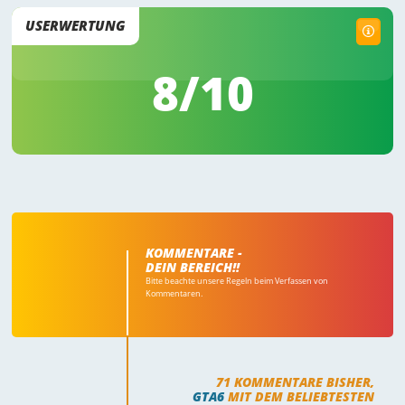
USERWERTUNG
8
/10
KOMMENTARE -
DEIN BEREICH!!
Bitte beachte unsere Regeln beim Verfassen von
Kommentaren.
71
KOMMENTARE BISHER,
GTA6
MIT DEM BELIEBTESTEN