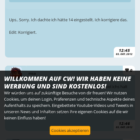
Ups.. Sorry. Ich dachte ich hätte 14 eingestellt. Ich korrigiere das.
Edit: Korrigiert.
12:45
03. OKT. 2012
0
msa
WILLKOMMEN AUF CW! WIR HABEN KEINE
WERBUNG UND SIND KOSTENLOS!
wenn ich keine lust auf diablo 3 als action-rpg hab, spiel ichs halt
Wir würden uns auf zukünftige Besuche von dir freuen! Wir nutzen
als shooter weiter :v:
Cookies, um deinen Login, Präferenzen und technische Aspekte deines
Aufenthalts zu speichern. Eingebettete Youtube-Videos und Tweets in
unseren News und Inhalten setzen ihre eigenen Cookies auf die wir
neben d3 das beste spiel des jahres!
keinen Einfluss haben!
12:46
03. OKT. 2012
Cookies akzeptieren