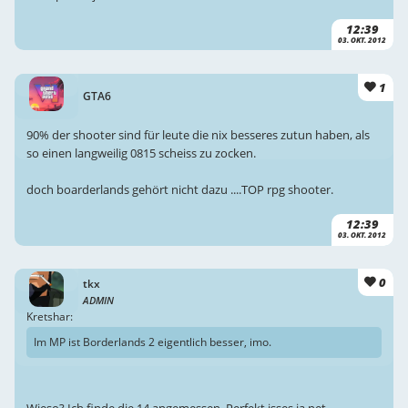
12:39
03. OKT. 2012
1
GTA6
90% der shooter sind für leute die nix besseres zutun haben, als
so einen langweilig 0815 scheiss zu zocken.
doch boarderlands gehört nicht dazu ....TOP rpg shooter.
12:39
03. OKT. 2012
0
tkx
ADMIN
Kretshar:
Im MP ist Borderlands 2 eigentlich besser, imo.