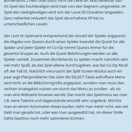
Borderlands 2 hebt oder passt nicht die Level an. Was bedeutet das?
Im Spiel des hochleveligen wird man von den Gegnern umgenietet, im
Spiel des niedrigleveligen wird sich der Level 30 Charakter langweilen.
Ganz nebenbei reduziert das Spiel die erhaltene XP bei zu
unterschiedlichen Leveln.
Der Loot im Spiel wird entsprechend der Anzahl der Spieler angepasst;
die Abgabe von Quests durch einen Spieler beendet die Quest für alle
Spieler und jeder Spieler im Co-Op nimmt Quests immer für die
gesamte Gruppe an. Auch die Quest-Belohnungen werden an alle
Spieler verteilt. Zusammen Borderlands zu spielen macht natürlich sehr
viel mehr Spaß, als das Spiel alleine durchzugehen, was bei Co-Op-Modi
oft der Fall ist. Natürlich verursacht der Split-Screen Modus auch ein
paar arge Platzprobleme: Das über die SELECT-Taste aufrufbare Menu
wird nicht an die Bildschirmgröße angepasst, sondern man muss den
rechten Analogstick nutzen um durch das Menu zu scrollen - als ob
man eine Webseite browsen würde. Das macht das Spielmenu wo man
z.B. seine Talente und Gegenstände einstellt sehr ungelenk. Möchte
man an einem Automaten etwas kaufen, sieht man meist nicht, wie viel
Geld man gerade hat, oder was man ausgewählt hat. An dieser Stelle
hätte Gearbox noch mehr optimieren können.