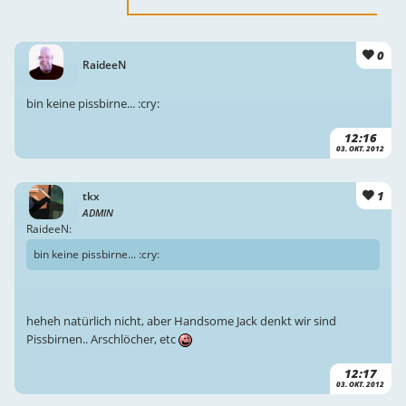
0
RaideeN
bin keine pissbirne... :cry:
12:16
03. OKT. 2012
1
tkx
ADMIN
RaideeN:
bin keine pissbirne... :cry:
heheh natürlich nicht, aber Handsome Jack denkt wir sind
Pissbirnen.. Arschlöcher, etc
12:17
03. OKT. 2012