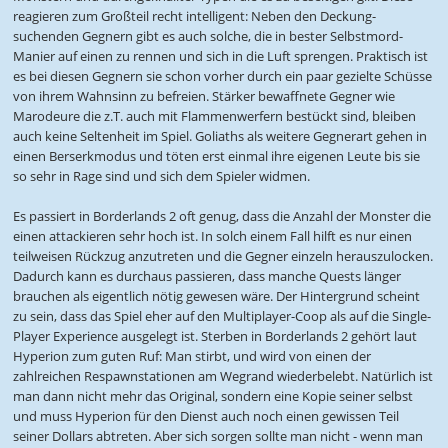
reagieren zum Großteil recht intelligent: Neben den Deckung-
suchenden Gegnern gibt es auch solche, die in bester Selbstmord-
Manier auf einen zu rennen und sich in die Luft sprengen. Praktisch ist
es bei diesen Gegnern sie schon vorher durch ein paar gezielte Schüsse
von ihrem Wahnsinn zu befreien. Stärker bewaffnete Gegner wie
Marodeure die z.T. auch mit Flammenwerfern bestückt sind, bleiben
auch keine Seltenheit im Spiel. Goliaths als weitere Gegnerart gehen in
einen Berserkmodus und töten erst einmal ihre eigenen Leute bis sie
so sehr in Rage sind und sich dem Spieler widmen.
Es passiert in Borderlands 2 oft genug, dass die Anzahl der Monster die
einen attackieren sehr hoch ist. In solch einem Fall hilft es nur einen
teilweisen Rückzug anzutreten und die Gegner einzeln herauszulocken.
Dadurch kann es durchaus passieren, dass manche Quests länger
brauchen als eigentlich nötig gewesen wäre. Der Hintergrund scheint
zu sein, dass das Spiel eher auf den Multiplayer-Coop als auf die Single-
Player Experience ausgelegt ist. Sterben in Borderlands 2 gehört laut
Hyperion zum guten Ruf: Man stirbt, und wird von einen der
zahlreichen Respawnstationen am Wegrand wiederbelebt. Natürlich ist
man dann nicht mehr das Original, sondern eine Kopie seiner selbst
und muss Hyperion für den Dienst auch noch einen gewissen Teil
seiner Dollars abtreten. Aber sich sorgen sollte man nicht - wenn man