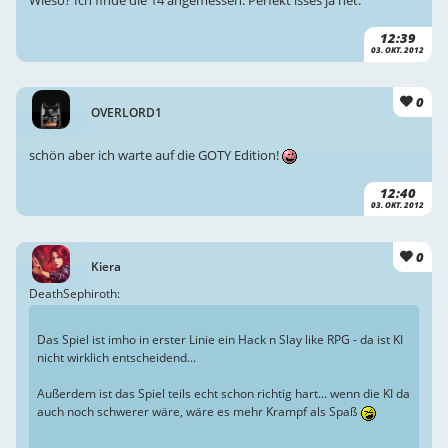
Wieso? Ich finde die 14 angemessen. Perfekt isses ja net.
12:39
03. OKT. 2012
0
OVERLORD1
schön aber ich warte auf die GOTY Edition!
12:40
03. OKT. 2012
0
Kiera
DeathSephiroth:
Das Spiel ist imho in erster Linie ein Hack n Slay like RPG - da ist KI
nicht wirklich entscheidend...
Außerdem ist das Spiel teils echt schon richtig hart... wenn die KI da
auch noch schwerer wäre, wäre es mehr Krampf als Spaß