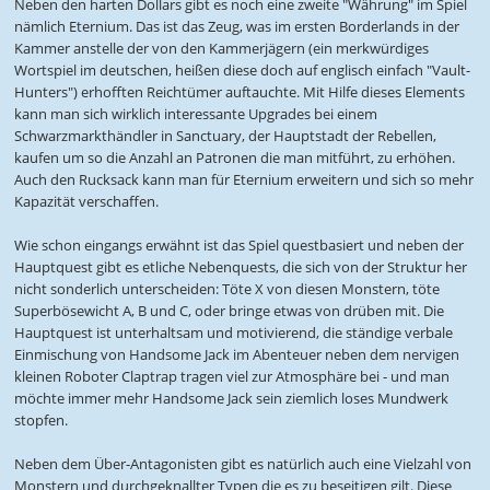
Neben den harten Dollars gibt es noch eine zweite "Währung" im Spiel
nämlich Eternium. Das ist das Zeug, was im ersten Borderlands in der
Kammer anstelle der von den Kammerjägern (ein merkwürdiges
Wortspiel im deutschen, heißen diese doch auf englisch einfach "Vault-
Hunters") erhofften Reichtümer auftauchte. Mit Hilfe dieses Elements
kann man sich wirklich interessante Upgrades bei einem
Schwarzmarkthändler in Sanctuary, der Hauptstadt der Rebellen,
kaufen um so die Anzahl an Patronen die man mitführt, zu erhöhen.
Auch den Rucksack kann man für Eternium erweitern und sich so mehr
Kapazität verschaffen.
Wie schon eingangs erwähnt ist das Spiel questbasiert und neben der
Hauptquest gibt es etliche Nebenquests, die sich von der Struktur her
nicht sonderlich unterscheiden: Töte X von diesen Monstern, töte
Superbösewicht A, B und C, oder bringe etwas von drüben mit. Die
Hauptquest ist unterhaltsam und motivierend, die ständige verbale
Einmischung von Handsome Jack im Abenteuer neben dem nervigen
kleinen Roboter Claptrap tragen viel zur Atmosphäre bei - und man
möchte immer mehr Handsome Jack sein ziemlich loses Mundwerk
stopfen.
Neben dem Über-Antagonisten gibt es natürlich auch eine Vielzahl von
Monstern und durchgeknallter Typen die es zu beseitigen gilt. Diese