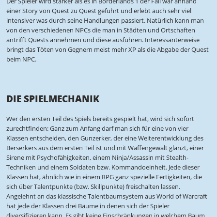
Der Spieler wird stärker als es in Borderlands 1 der Fall war anhand
einer Story von Quest zu Quest geführt und erlebt auch sehr viel
intensiver was durch seine Handlungen passiert. Natürlich kann man
von den verschiedenen NPCs die man in Städten und Ortschaften
antrifft Quests annehmen und diese ausführen. Interessanterweise
bringt das Töten von Gegnern meist mehr XP als die Abgabe der Quest
beim NPC.
DIE SPIELMECHANIK
Wer den ersten Teil des Spiels bereits gespielt hat, wird sich sofort
zurechtfinden: Ganz zum Anfang darf man sich für eine von vier
Klassen entscheiden, den Gunzerker, der eine Weiterentwicklung des
Berserkers aus dem ersten Teil ist und mit Waffengewalt glänzt, einer
Sirene mit Psychofähigkeiten, einem Ninja/Assassin mit Stealth-
Techniken und einem Soldaten bzw. Kommandoeinheit. Jede dieser
Klassen hat, ähnlich wie in einem RPG ganz spezielle Fertigkeiten, die
sich über Talentpunkte (bzw. Skillpunkte) freischalten lassen.
Angelehnt an das klassische Talentbaumsystem aus World of Warcraft
hat jede der Klassen drei Bäume in denen sich der Spieler
diversifizieren kann. Es gibt keine Einschränkungen in welchem Baum