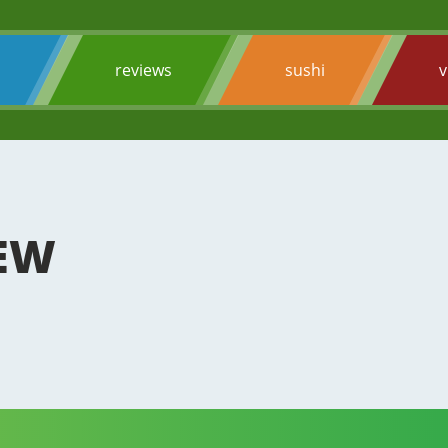
s
reviews
sushi
v
IEW