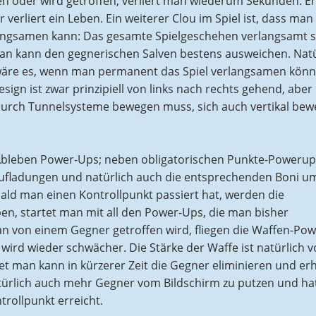
en oder wird getroffen, verliert man wiederum Sekunden. Er
r verliert ein Leben. Ein weiterer Clou im Spiel ist, dass man
rlangsamen kann: Das gesamte Spielgeschehen verlangsamt s
n kann den gegnerischen Salven bestens ausweichen. Natü
g wäre es, wenn man permanent das Spiel verlangsamen könn
ign ist zwar prinzipiell von links nach rechts gehend, aber
 durch Tunnelsysteme bewegen muss, sich auch vertikal bew
Ableben Power-Ups; neben obligatorischen Punkte-Powerups
ufladungen und natürlich auch die entsprechenden Boni u
ald man einen Kontrollpunkt passiert hat, werden die
en, startet man mit all den Power-Ups, die man bisher
n von einem Gegner getroffen wird, fliegen die Waffen-Pow
ird wieder schwächer. Die Stärke der Waffe ist natürlich 
et man kann in kürzerer Zeit die Gegner eliminieren und erh
ürlich auch mehr Gegner vom Bildschirm zu putzen und ha
rollpunkt erreicht.