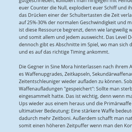
gutgeschrieben, kollidiert man hingegen mit Feind
euer Counter die Null, explodiert euer Schiff und ih
das Drücken einer der Schultertasten die Zeit ve
auf 25%-30% der normalen Geschwindigkeit und ma
ist diese Ressource begrenzt, denn wie langweili
und somit allem und jedem ausweicht. Das Level Des
dennoch gibt es Abschnitte im Spiel, wo man sich
und es auf das richtige Timing ankommt.
Die Gegner in Sine Mora hinterlassen nach ihrem 
es Waffenupgrades, Zeitkapseln, Sekundärwaffena
Zeitentschleuniger wieder aufladen zu können. Sob
Waffenaufladungen "gespeichert": Sollte man sterb
eingesammelt hatte. Das ist wichtig, denn wenn ma
Ups wieder aus einem heraus und die Primärwaffe w
ultimativer Bedeutung: Eine stärkere Waffe bedeut
dadurch mehr Zeitboni. Außerdem schafft man nat
somit einen höheren Zeitpuffer wenn man den Kont