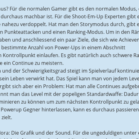
s aus? Für die normalen Gamer gibt es den normalen Modus,
 durchaus machbar ist. Für die Shoot-Em-Up Experten gibt 
 nahezu verdoppelt. Hat man den Storymodus durch, gibt e
en Punkteattacken und einen Ranking-Modus. Um in den Rä
aben und anschliessend ein paar Ziele, die sich wie Achiev
ne bestimmte Anzahl von Power-Ups in einem Abschnitt
 Kontrollpunkt einlaufen. Es gibt natürlich auch schwere R
e ein Continue zu meistern.
nd der Schwierigkeitsgrad steigt im Spielverlauf kontinuie
in Leben verwirkt hat. Das Spiel kann man von jedem Leve
ergibt sich aber ein Problem: Hat man alle Continues aufgeb
innt man das Level mit der popeligen Standardwaffe: Dadu
minieren zu können um zum nächsten Kontrollpunkt zu gel
n Powerup Gegner hinterlassen, kann es durchaus passieren
zielt.
ora: Die Grafik und der Sound. Für die ungeduldigen unter 