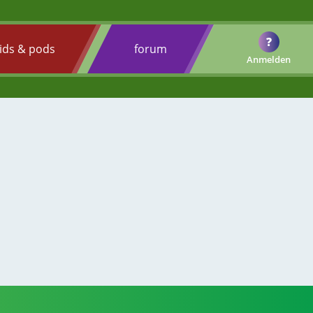
?
ids & pods
forum
Anmelden