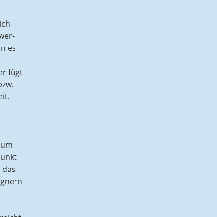
ich
wer-
n es
r fügt
bzw.
it.
 zum
punkt
 das
egnern