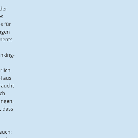
 der
es
s für
ngen
ements
anking-
rlich
l aus
raucht
rch
angen.
, dass
euch: