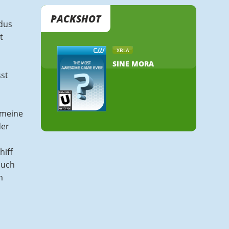
PACKSHOT
dus
t
XBLA
SINE MORA
sst
 meine
der
hiff
auch
m