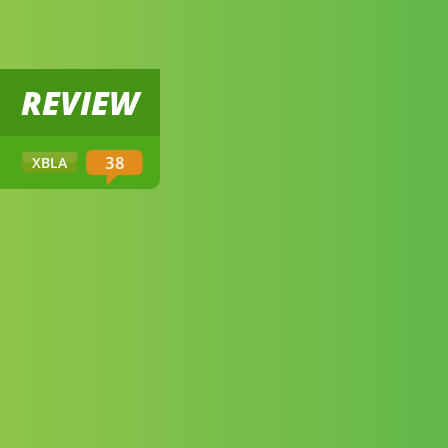
REVIEW
38
XBLA