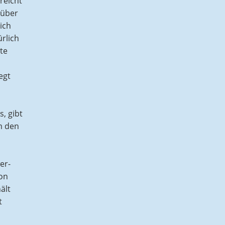
reicht
 über
ich
rlich
te
egt
, gibt
m den
er-
von
ält
t