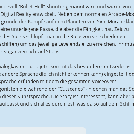
iebevoll "Bullet-Hell"-Shooter genannt wird und wurde von
igital Reality entwickelt. Neben dem normalen Arcade-Mo
ergründe der Kämpfe auf dem Planeten von Sine Mora erklär
ine unterlegene Rasse, die aber die Fähigkeit hat, Zeit zu
des Spiels schlüpft man in die Rolle von verschiedenen
hiffen) um das jeweilige Levelendziel zu erreichen. Ihr mü
 sogar ziemlich viel Story.
Dialogkästen - und jetzt kommt das besondere, entweder ist
 andere Sprache die ich nicht erkennen kann) eingestellt o
sprache erfunden mit dem die gesamten Voiceovers
gonisten die während der "Cutscenes" -in denen man das Sc
n dieser Kunstsprache. Die Story ist interessant, kann aber 
aufpasst und sich alles durchliest, was da so auf dem Schir