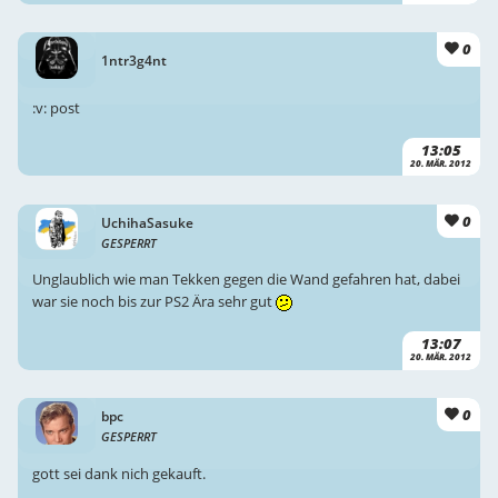
0
1ntr3g4nt
:v: post
13:05
20. MÄR. 2012
0
UchihaSasuke
GESPERRT
Unglaublich wie man Tekken gegen die Wand gefahren hat, dabei
war sie noch bis zur PS2 Ära sehr gut
13:07
20. MÄR. 2012
0
bpc
GESPERRT
gott sei dank nich gekauft.