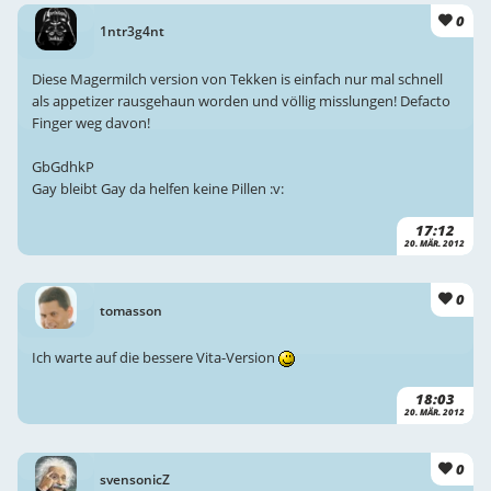
0
1ntr3g4nt
Diese Magermilch version von Tekken is einfach nur mal schnell
als appetizer rausgehaun worden und völlig misslungen! Defacto
Finger weg davon!
GbGdhkP
Gay bleibt Gay da helfen keine Pillen :v:
17:12
20. MÄR. 2012
0
tomasson
Ich warte auf die bessere Vita-Version
18:03
20. MÄR. 2012
0
svensonicZ