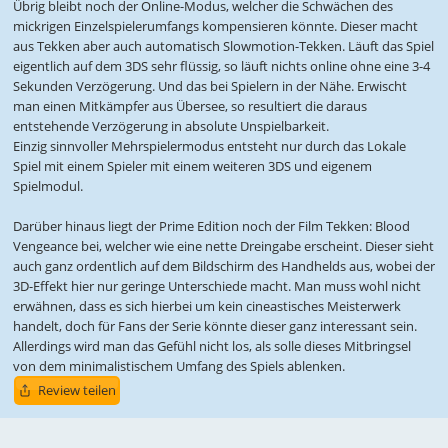
Übrig bleibt noch der Online-Modus, welcher die Schwächen des
mickrigen Einzelspielerumfangs kompensieren könnte. Dieser macht
aus Tekken aber auch automatisch Slowmotion-Tekken. Läuft das Spiel
eigentlich auf dem 3DS sehr flüssig, so läuft nichts online ohne eine 3-4
Sekunden Verzögerung. Und das bei Spielern in der Nähe. Erwischt
man einen Mitkämpfer aus Übersee, so resultiert die daraus
entstehende Verzögerung in absolute Unspielbarkeit.
Einzig sinnvoller Mehrspielermodus entsteht nur durch das Lokale
Spiel mit einem Spieler mit einem weiteren 3DS und eigenem
Spielmodul.
Darüber hinaus liegt der Prime Edition noch der Film Tekken: Blood
Vengeance bei, welcher wie eine nette Dreingabe erscheint. Dieser sieht
auch ganz ordentlich auf dem Bildschirm des Handhelds aus, wobei der
3D-Effekt hier nur geringe Unterschiede macht. Man muss wohl nicht
erwähnen, dass es sich hierbei um kein cineastisches Meisterwerk
handelt, doch für Fans der Serie könnte dieser ganz interessant sein.
Allerdings wird man das Gefühl nicht los, als solle dieses Mitbringsel
von dem minimalistischem Umfang des Spiels ablenken.
Review teilen