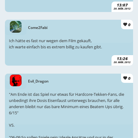
13:07
20. MÄR. 2012
0
Come2Fabi
Ich hätte es fast nur wegen dem Film gekauft,
ich warte einfach bis es extrem billig zu kaufen gibt.
13:26
20. MÄR. 2012
0
Evil_Dragon
"Am Ende ist das Spiel nur etwas für Hardcore-Tekken-Fans, die
unbedingt ihre Dosis Eisenfaust unterwegs brauchen, für alle
anderen bleibt nur das bare Minimum eines Beatem Ups übrig.
6/15"
VS.
"06-09 So sollen Spiele sein: Ideale Ansätze und nur in der