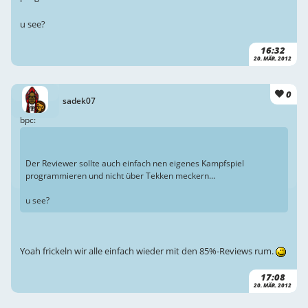
u see?
16:32
20. MÄR. 2012
0
sadek07
bpc:
Der Reviewer sollte auch einfach nen eigenes Kampfspiel
programmieren und nicht über Tekken meckern...
u see?
Yoah frickeln wir alle einfach wieder mit den 85%-Reviews rum.
17:08
20. MÄR. 2012