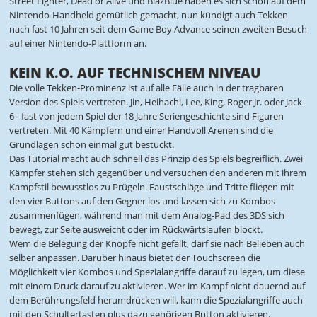
Street Fighter, Dead or Alive und BlazBlue haben es sich schon auf dem
Nintendo-Handheld gemütlich gemacht, nun kündigt auch Tekken
nach fast 10 Jahren seit dem Game Boy Advance seinen zweiten Besuch
auf einer Nintendo-Plattform an.
KEIN K.O. AUF TECHNISCHEM NIVEAU
Die volle Tekken-Prominenz ist auf alle Fälle auch in der tragbaren
Version des Spiels vertreten. Jin, Heihachi, Lee, King, Roger Jr. oder Jack-
6 - fast von jedem Spiel der 18 Jahre Seriengeschichte sind Figuren
vertreten. Mit 40 Kämpfern und einer Handvoll Arenen sind die
Grundlagen schon einmal gut bestückt.
Das Tutorial macht auch schnell das Prinzip des Spiels begreiflich. Zwei
Kämpfer stehen sich gegenüber und versuchen den anderen mit ihrem
Kampfstil bewusstlos zu Prügeln. Faustschläge und Tritte fliegen mit
den vier Buttons auf den Gegner los und lassen sich zu Kombos
zusammenfügen, während man mit dem Analog-Pad des 3DS sich
bewegt, zur Seite ausweicht oder im Rückwärtslaufen blockt.
Wem die Belegung der Knöpfe nicht gefällt, darf sie nach Belieben auch
selber anpassen. Darüber hinaus bietet der Touchscreen die
Möglichkeit vier Kombos und Spezialangriffe darauf zu legen, um diese
mit einem Druck darauf zu aktivieren. Wer im Kampf nicht dauernd auf
dem Berührungsfeld herumdrücken will, kann die Spezialangriffe auch
mit den Schultertasten plus dazu gehörigen Button aktivieren.