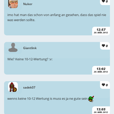
0
Nuker
imo hat man das schon von anfang an gesehen, dass das spiel nie
was werden sollte.
12:57
20. MÄR. 2012
0
Giantlink
Wie? Keine 10-12-Wertung? :v:
13:02
20. MÄR. 2012
0
sadek07
wenns keine 10-12 Wertung is muss es ja ne gute sein
13:05
20. MÄR. 2012