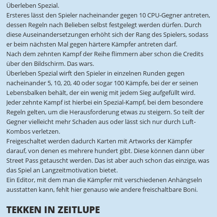
Überleben Spezial.
Ersteres lässt den Spieler nacheinander gegen 10 CPU-Gegner antreten,
dessen Regeln nach Belieben selbst festgelegt werden dürfen. Durch
diese Auseinandersetzungen erhöht sich der Rang des Spielers, sodass
er beim nächsten Mal gegen härtere Kämpfer antreten darf.
Nach dem zehnten Kampf der Reihe flimmern aber schon die Credits
über den Bildschirm. Das wars.
Überleben Spezial wirft den Spieler in einzelnen Runden gegen
nacheinander 5, 10, 20, 40 oder sogar 100 Kämpfe, bei der er seinen
Lebensbalken behält, der ein wenig mit jedem Sieg aufgefüllt wird.
Jeder zehnte Kampf ist hierbei ein Spezial-Kampf, bei dem besondere
Regeln gelten, um die Herausforderung etwas zu steigern. So teilt der
Gegner vielleicht mehr Schaden aus oder lässt sich nur durch Luft-
Kombos verletzen.
Freigeschaltet werden dadurch Karten mit Artworks der Kämpfer
darauf, von denen es mehrere hundert gibt. Diese können dann über
Street Pass getauscht werden. Das ist aber auch schon das einzige, was
das Spiel an Langzeitmotivation bietet.
Ein Editor, mit dem man die Kämpfer mit verschiedenen Anhängseln
ausstatten kann, fehlt hier genauso wie andere freischaltbare Boni.
TEKKEN IN ZEITLUPE