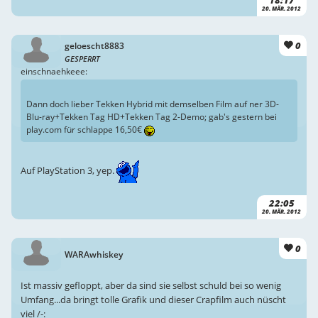
20. MÄR. 2012
0
geloescht8883
GESPERRT
einschnaehkeee:
Dann doch lieber Tekken Hybrid mit demselben Film auf ner 3D-
Blu-ray+Tekken Tag HD+Tekken Tag 2-Demo; gab's gestern bei
play.com für schlappe 16,50€
Auf PlayStation 3, yep.
22:05
20. MÄR. 2012
0
WARAwhiskey
Ist massiv gefloppt, aber da sind sie selbst schuld bei so wenig
Umfang...da bringt tolle Grafik und dieser Crapfilm auch nüscht
viel /-: