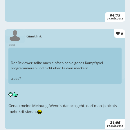
04:15
21. MÄR. 2012
0
Giantlink
bpc:
Der Reviewer sollte auch einfach nen eigenes Kampfspiel
programmieren und nicht über Tekken meckern...
u see?
Genau meine Meinung. Wenn's danach geht, darf man ja nichts
mehr kritisieren.
21:06
21. MÄR. 2012