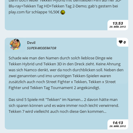
Dann doch lieber Tekken Hybrid mit demselben Film auf ner 3D-
Blu-ray+Tekken Tag HD+Tekken Tag 2-Demo; gab's gestern bei
play.com für schlappe 16,50€
13:53
20. MÄR. 2012
0
Devil
SUPER-MODERATOR
Schade wie man den Namen durch solch lieblose Dinge wie
Tekken Hybrid und Tekken 3D in den Dreck zieht. Keine Ahnung
was sich Namco denkt, wer da noch durchblicken soll. Neben den
zwei genannten und imo unnötigen Tekken-Spielen waren
zusätzlich auch noch Street Fighter x Tekken, Tekken x Street
Fighter und Tekken Tag Tournament 2 angekündigt.
Das sind 5 Spiele mit "Tekken" im Namen... 2 davon hätte man
sich sparen können und es wäre immer noch leicht verwirrend.
Tekken 7 wird vielleicht auch noch diese Gen kommen...
14:13
20. MÄR. 2012