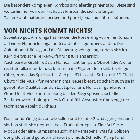
Die besonders komplexen Kombos sind allerdings hier tabu. Diese sind
weiterhin nur von den Profis ausführbar, die sich die langen
Tastenkombinationen merken und punktgenau ausführen können.
VON NICHTS KOMMT NICHTS!
Soweit so gut. Allerdings hat Tekken die Portierung von einer Konsole
auf einen Handheld sogar außerordentlich gut überstanden. Die
Animation ist flüssig und die Steuerung sehr genau, sodass sich im
Kern die typische Tekken-Erfahrung für Fans ergibt.
Auch bei der Grafik ließ sich Namco nicht lumpen. Obwohl die Arenen
recht detailarm wirken, so kommen die Figuren doch selbst sehr gut
rüber, zumal das Spiel auch ständig in 60 fps läuft  Selbst mit 3D-Effekt!
Obwohl die Musik für Kenner nichts Neues bietet, so schallt auch sie in
gewohnter Qualität aus den Lautsprechern. Nur aus irgendeinem
Grund fehlt Musikuntermalung bei den Siegesposen, auch die
Zeitlupenwiederholung eines K.O. entfällt. Ansonsten überzeugt der
technische Aspekt durchaus.
Doch unabhängig davon wie solide und fest die Grundlagen gemauert
sind, so stellt sich dennoch bald Ernüchterung ein. Eine Art Story-
Modus oder eine Kampagne sucht man vergebens. Was für Solisten
übrig bleibt sind gerade mal zwei Spielmodi: Schneller Kampf und