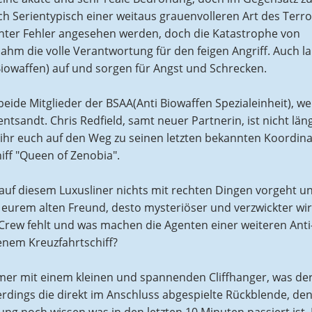
Serientypisch einer weitaus grauenvolleren Art des Terro
nter Fehler angesehen werden, doch die Katastrophe von
ahm die volle Verantwortung für den feigen Angriff. Auch l
iowaffen) auf und sorgen für Angst und Schrecken.
, beide Mitglieder der BSAA(Anti Biowaffen Spezialeinheit), w
tsandt. Chris Redfield, samt neuer Partnerin, ist nicht län
 ihr euch auf den Weg zu seinen letzten bekannten Koordin
iff "Queen of Zenobia".
uf diesem Luxusliner nichts mit rechten Dingen vorgeht un
ch eurem alten Freund, desto mysteriöser und verzwickter wir
 Crew fehlt und was machen die Agenten einer weiteren Anti
enem Kreuzfahrtschiff?
mer mit einem kleinen und spannenden Cliffhanger, was de
llerdings die direkt im Anschluss abgespielte Rückblende, de