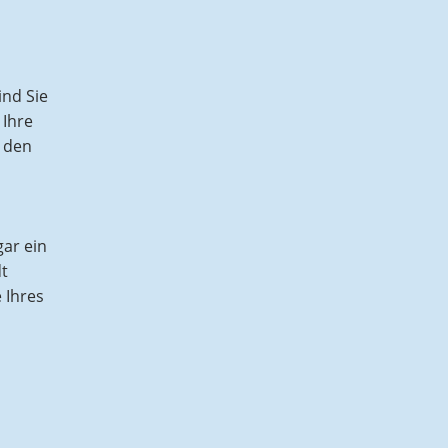
ind Sie
 Ihre
u den
ar ein
t
 Ihres
u