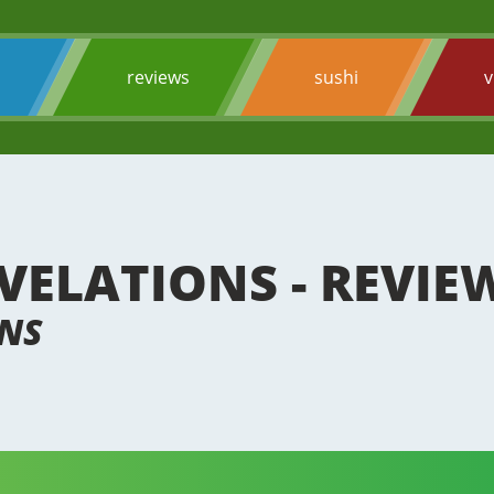
s
reviews
sushi
v
EVELATIONS - REVIE
ONS