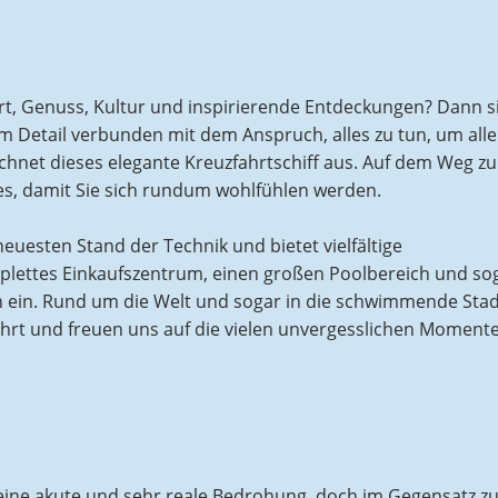
rt, Genuss, Kultur und inspirierende Entdeckungen? Dann s
m Detail verbunden mit dem Anspruch, alles zu tun, um alle
ichnet dieses elegante Kreuzfahrtschiff aus. Auf dem Weg z
les, damit Sie sich rundum wohlfühlen werden.
neuesten Stand der Technik und bietet vielfältige
plettes Einkaufszentrum, einen großen Poolbereich und sog
 ein. Rund um die Welt und sogar in die schwimmende Stad
 Fahrt und freuen uns auf die vielen unvergesslichen Momente
s eine akute und sehr reale Bedrohung, doch im Gegensatz z