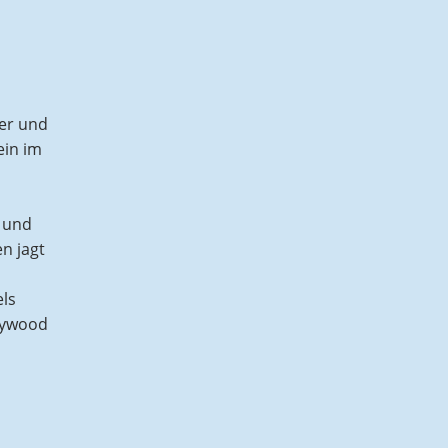
der und
ein im
d und
n jagt
els
lywood