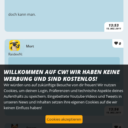
doch kann man.
13:53
15. DEZ. 2011
0
Mort
RaideeN:
WILLKOMMEN AUF CW! WIR HABEN KEINE
WERBUNG UND SIND KOSTENLOS!
doch kann man.
Wir würden uns auf zukünftige Besuche von dir freuen! Wir nutzen
Cookies, um deinen Login, Präferenzen und technische Aspekte deines
Aufenthalts zu speichern. Eingebettete Youtube-Videos und Tweets in
Echt? Wie das? Ist mir noch nie gelungen, den abzuschütteln.
unseren News und Inhalten setzen ihre eigenen Cookies auf die wir
keinen Einfluss haben!
13:56
15. DEZ. 2011
Cookies akzeptieren
0
Atram