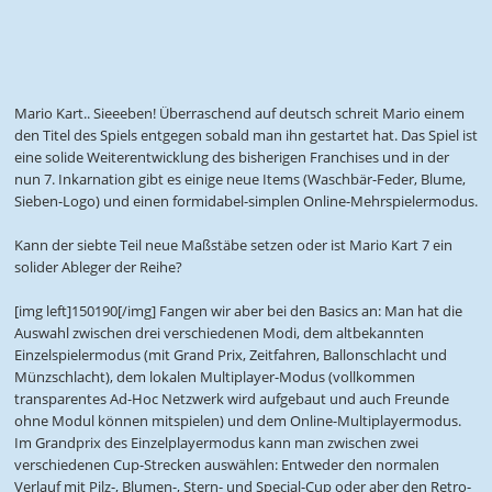
Mario Kart.. Sieeeben! Überraschend auf deutsch schreit Mario einem
den Titel des Spiels entgegen sobald man ihn gestartet hat. Das Spiel ist
eine solide Weiterentwicklung des bisherigen Franchises und in der
nun 7. Inkarnation gibt es einige neue Items (Waschbär-Feder, Blume,
Sieben-Logo) und einen formidabel-simplen Online-Mehrspielermodus.
Kann der siebte Teil neue Maßstäbe setzen oder ist Mario Kart 7 ein
solider Ableger der Reihe?
[img left]150190[/img] Fangen wir aber bei den Basics an: Man hat die
Auswahl zwischen drei verschiedenen Modi, dem altbekannten
Einzelspielermodus (mit Grand Prix, Zeitfahren, Ballonschlacht und
Münzschlacht), dem lokalen Multiplayer-Modus (vollkommen
transparentes Ad-Hoc Netzwerk wird aufgebaut und auch Freunde
ohne Modul können mitspielen) und dem Online-Multiplayermodus.
Im Grandprix des Einzelplayermodus kann man zwischen zwei
verschiedenen Cup-Strecken auswählen: Entweder den normalen
Verlauf mit Pilz-, Blumen-, Stern- und Special-Cup oder aber den Retro-