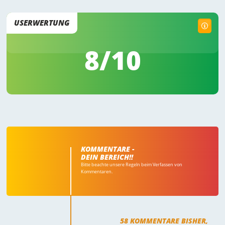
USERWERTUNG
8
/10
KOMMENTARE -
DEIN BEREICH!!
Bitte beachte unsere Regeln beim Verfassen von
Kommentaren.
58
KOMMENTARE BISHER,