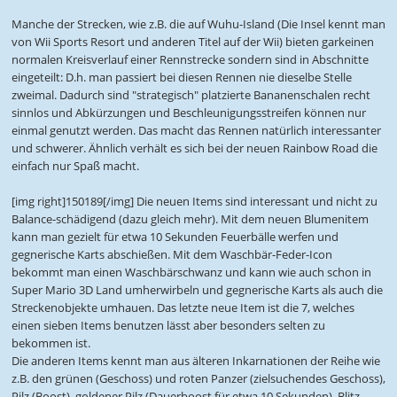
Manche der Strecken, wie z.B. die auf Wuhu-Island (Die Insel kennt man
von Wii Sports Resort und anderen Titel auf der Wii) bieten garkeinen
normalen Kreisverlauf einer Rennstrecke sondern sind in Abschnitte
eingeteilt: D.h. man passiert bei diesen Rennen nie dieselbe Stelle
zweimal. Dadurch sind "strategisch" platzierte Bananenschalen recht
sinnlos und Abkürzungen und Beschleunigungsstreifen können nur
einmal genutzt werden. Das macht das Rennen natürlich interessanter
und schwerer. Ähnlich verhält es sich bei der neuen Rainbow Road die
einfach nur Spaß macht.
[img right]150189[/img] Die neuen Items sind interessant und nicht zu
Balance-schädigend (dazu gleich mehr). Mit dem neuen Blumenitem
kann man gezielt für etwa 10 Sekunden Feuerbälle werfen und
gegnerische Karts abschießen. Mit dem Waschbär-Feder-Icon
bekommt man einen Waschbärschwanz und kann wie auch schon in
Super Mario 3D Land umherwirbeln und gegnerische Karts als auch die
Streckenobjekte umhauen. Das letzte neue Item ist die 7, welches
einen sieben Items benutzen lässt aber besonders selten zu
bekommen ist.
Die anderen Items kennt man aus älteren Inkarnationen der Reihe wie
z.B. den grünen (Geschoss) und roten Panzer (zielsuchendes Geschoss),
Pilz (Boost), goldener Pilz (Dauerboost für etwa 10 Sekunden), Blitz