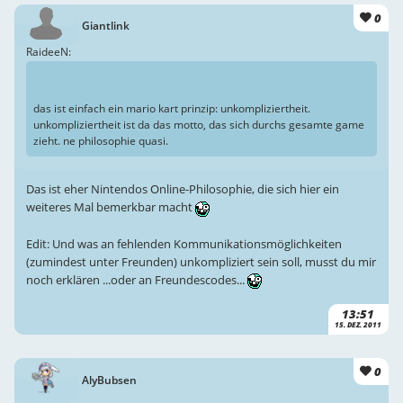
0
Giantlink
RaideeN:
das ist einfach ein mario kart prinzip: unkompliziertheit.
unkompliziertheit ist da das motto, das sich durchs gesamte game
zieht. ne philosophie quasi.
Das ist eher Nintendos Online-Philosophie, die sich hier ein
weiteres Mal bemerkbar macht
Edit: Und was an fehlenden Kommunikationsmöglichkeiten
(zumindest unter Freunden) unkompliziert sein soll, musst du mir
noch erklären ...oder an Freundescodes...
13:51
15. DEZ. 2011
0
AlyBubsen