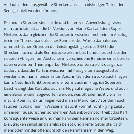
Verlauf in dem ausgewählte Strecken aus allen bisherigen Teilen der
Serie gespielt werden können.
Die neuen Strecken sind solide und bieten viel Abwechslung - wenn
man zurückdenkt an die Ur-Version von Mario Kart auf dem Super
Nintendo, dann gleichen die Strecken inzwischen mehr einem Ausflug
in einem Themenpark als einer Rennstrecke. Waren damals (aus
offensichtlichen Gründen der Leistungsfähigkeit des SNES) die
Strecken flach und als Rennstrecke erkennbar, handelt es sich bei den
neueren Ablegern um Abstecher in verschiedene Bereiche eines bereits
oben erwähnten Themenparks - Nintendo unterstreicht das ganze
dadurch, dass die Karts inzwischen mit Paragleitern ausgestattet
werden und man in bestimmten Abschnitten der Strecke auch fliegen
kann. Natürlich funktionieren die Items auch im Flug: Ein Superpilz
beschleunigt das Kart also auch im Flug auf magische Weise, und auch
eine Banane kann abgeworfen werden, was oft aber nicht viel Sinn
macht. Aber nicht nur fliegen wird man in Mario Kart 7 sondern auch
tauchen: Sobald man in Wasser eintaucht kommt nicht Flying Lakitu
um einen rauszufischen sondern ein Außenbordmotor treibt das Kart
konsequenterweise an und man kann sein Rennen normal fortsetzen.
Die Strecken selbst sind ziemlich belebt und allerlei Getier stellt sich
mehr oder minder offensichtlich den Rennfahrern in den Weg.