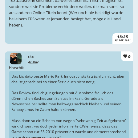
Textbausteine sind nicht da weil es technisch nicht möglich ist,
sondern weil sie Probleme verhindern wollen, die man sonst so
aus anderen Online-Titeln kennt (Wer noch nie beleidigt wurde
bei einem FPS wenn er jemanden besiegt hat, möge die Hand
heben).
13:25
15. DEZ. 2011
0
tkx
ADMIN
Hatschii:
Das bis dato beste Mario Kart. Innovativ ists tatsächlich nicht, aber
das ist gerade bei so einer Serie auch nicht nötig.
Das Review find ich gut gelungen mit Ausnahme freilich des
dümmlichen Bashes zum Schluss im Fazit. Gerade als
Newsschreiber sollte man halbwegs sachlich bleiben und seinen
Fanboyismus im Zaum halten können.
Muss dann so ein Scheiss von wegen "sehr wenig Zeit aufgebracht"
wirklich sein, wo doch jeder informierte CWler weiss, dass das
Game schon zur E3 2010 präsentiert wurde und dementsprechend
lange dran gewerkelt wurde?