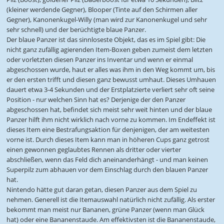
(kleiner werdende Gegner), Blooper (Tinte auf den Schirmen aller
Gegner), Kanonenkugel-Willy (man wird zur Kanonenkugel und sehr
sehr schnell) und der berüchtigte blaue Panzer.
Der blaue Panzer ist das sinnloseste Objekt, das es im Spiel gibt: Die
nicht ganz zufällig agierenden Item-Boxen geben zumeist dem letzten
oder vorletzten diesen Panzer ins Inventar und wenn er einmal
abgeschossen wurde, haut er alles was ihm in den Weg kommt um, bis
er den ersten trifft und diesen ganz bewusst umhaut. Dieses Umhauen
dauert etwa 3-4 Sekunden und der Erstplatzierte verliert sehr oft seine
Position - nur welchen Sinn hat es? Derjenige der den Panzer
abgeschossen hat, befindet sich meist sehr weit hinten und der blaue
Panzer hilft ihm nicht wirklich nach vorne zu kommen. Im Endeffekt ist
dieses Item eine Bestrafungsaktion für denjenigen, der am weitesten
vorne ist. Durch dieses Item kann man in höheren Cups ganz getrost
einen gewonnen geglaubtes Rennen als dritter oder vierter
abschließen, wenn das Feld dich aneinanderhängt - und man keinen
Superpilz zum abhauen vor dem Einschlag durch den blauen Panzer
hat.
Nintendo hätte gut daran getan, diesen Panzer aus dem Spiel zu
nehmen. Generell ist die Itemauswahl natürlich nicht zufällig. Als erster
bekommt man meist nur Bananen, grüne Panzer (wenn man Glück
hat) oder eine Bananenstaude. Am effektivsten ist die Bananenstaude,