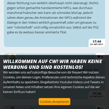
dieser Richtung nun wirklich überhaupt nicht überzeugt. Nichts
gegen schön gemachte handanimierte NPCs, was durchaus
manchmal hübscher sein kann als schnödes MoCap. Jedoch
sahen eben genau die Animationen der NPCs während der
Dialoge in den Videos wirklich grauenhaft oder um genauer zu
sein "roboterhaft" und völlig unnatürlich aus. Selbst auf der PS2
gabe es da weitaus besser animierte Titel.
17:46
23. OKT. 2011
0
Bravestarr
WILLKOMMEN AUF CW! WIR HABEN KEINE
WERBUNG UND SIND KOSTENLOS!
Imo, ein wenig zu viel, aber dennoch, Spiel macht Spaß.was aber
Wir würden uns auf zukünftige Besuche von dir freuen! Wir nutzen
richtig nervt ist das ständige laden der Texturen. Grafisch imo
Cookies, um deinen Login, Präferenzen und technische Aspekte deines
nicht unbedingt der Bringer.
Aufenthalts zu speichern. Eingebettete Youtube-Videos und Tweets in
BTW, ich habe die PS3 Version.
unseren News und Inhalten setzen ihre eigenen Cookies auf die wir
keinen Einfluss haben!
17:48
23. OKT. 2011
Cookies akzeptieren