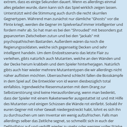
extrem, dass es einige Sekunden dauert. Wenn es allerdings einmal
alles geladen wurde, dann kann sich das Spiel wirklich zeigen lassen.
Unterstützt wird die Stimmung auch durch die recht skurrilen
Gegnertypen. Während man zunächst nur dämliche "Ghosts" vor die
Flinte kriegt, werden die Gegner im Spielverlauf immer intelligenter und
fordern mehr ab. So hat man es bei den "Shrouded" mit besonders gut
gepanzerten Zielscheiben zutun und bei den "Jackals" mit
psychopathischen Bastarden. Außerdem wären da noch die
Regierungssoldaten, welche sich gegenseitig Decken und sehr
intelligent handeln. Um dem Endzeitszenario das letzte Flair zu
verleihen, gibts natürlich auch Mutanten, welche an den Wänden und
der Decke herum krabbeln und dem Spieler hinterherjagen. Natürlich
gibts auch hier wieder mehrere Mutantentypen die wir allerdings nicht
näher auflisten möchten. Überraschend schlecht fallen die Bosskämpfe
in dem Spiel auf. Die Entwickler von id waren diesbezüglich total
einfallslos. Irgendwelche Riesenmutanten mit dem Drang zur
Selbstzerstörung sind keine Herausforderung, wenn man bedenkt,
dass der Spieler mit einem Raketenwerfer ausgestattet ist und mit Hilfe
des Mutanten und einigen Schüssen die Wände rot einfärbt. Sobald ihr
euren Gegner mit roher Gewalt niedergestreckt habt, lohnt es sich ihn
zu durchsuchen um sein Inventar ein wenig aufzufrischen. Falls man
allerdings selber das Zeitliche segnet, so schmeißt sich in euch der
Defibrillator auf und verhilft wieder zu mehr oder weniger voller Stärke.