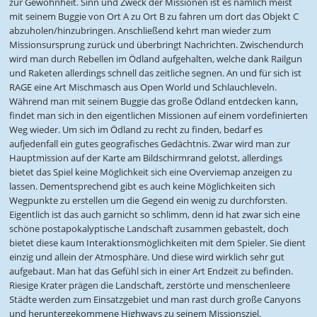
zur Gewohnheit. Sinn und Zweck der Missionen ist es nämlich meist
mit seinem Buggie von Ort A zu Ort B zu fahren um dort das Objekt C
abzuholen/hinzubringen. Anschließend kehrt man wieder zum
Missionsursprung zurück und überbringt Nachrichten. Zwischendurch
wird man durch Rebellen im Ödland aufgehalten, welche dank Railgun
und Raketen allerdings schnell das zeitliche segnen. An und für sich ist
RAGE eine Art Mischmasch aus Open World und Schlauchleveln.
Während man mit seinem Buggie das große Ödland entdecken kann,
findet man sich in den eigentlichen Missionen auf einem vordefinierten
Weg wieder. Um sich im Ödland zu recht zu finden, bedarf es
aufjedenfall ein gutes geografisches Gedächtnis. Zwar wird man zur
Hauptmission auf der Karte am Bildschirmrand gelotst, allerdings
bietet das Spiel keine Möglichkeit sich eine Overviemap anzeigen zu
lassen. Dementsprechend gibt es auch keine Möglichkeiten sich
Wegpunkte zu erstellen um die Gegend ein wenig zu durchforsten.
Eigentlich ist das auch garnicht so schlimm, denn id hat zwar sich eine
schöne postapokalyptische Landschaft zusammen gebastelt, doch
bietet diese kaum Interaktionsmöglichkeiten mit dem Spieler. Sie dient
einzig und allein der Atmosphäre. Und diese wird wirklich sehr gut
aufgebaut. Man hat das Gefühl sich in einer Art Endzeit zu befinden.
Riesige Krater prägen die Landschaft, zerstörte und menschenleere
Städte werden zum Einsatzgebiet und man rast durch große Canyons
und heruntergekommene Highways zu seinem Missionsziel.