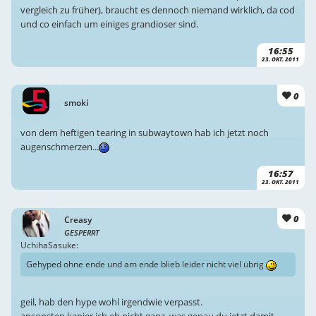
vergleich zu früher), braucht es dennoch niemand wirklich, da cod
und co einfach um einiges grandioser sind.
16:55
23. OKT. 2011
0
smoki
von dem heftigen tearing in subwaytown hab ich jetzt noch
augenschmerzen...
16:57
23. OKT. 2011
0
Creasy
GESPERRT
UchihaSasuke:
Gehyped ohne ende und am ende blieb leider nicht viel übrig
geil, hab den hype wohl irgendwie verpasst.
ansonsten kapier ich eh nicht ganz, was genau du jetzt damit