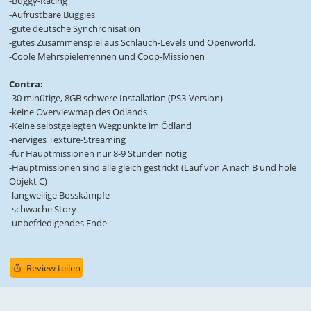
-Buggy-Racing
-Aufrüstbare Buggies
-gute deutsche Synchronisation
-gutes Zusammenspiel aus Schlauch-Levels und Openworld.
-Coole Mehrspielerrennen und Coop-Missionen
Contra:
-30 minütige, 8GB schwere Installation (PS3-Version)
-keine Overviewmap des Ödlands
-Keine selbstgelegten Wegpunkte im Ödland
-nerviges Texture-Streaming
-für Hauptmissionen nur 8-9 Stunden nötig
-Hauptmissionen sind alle gleich gestrickt (Lauf von A nach B und hole
Objekt C)
-langweilige Bosskämpfe
-schwache Story
-unbefriedigendes Ende
Review teilen