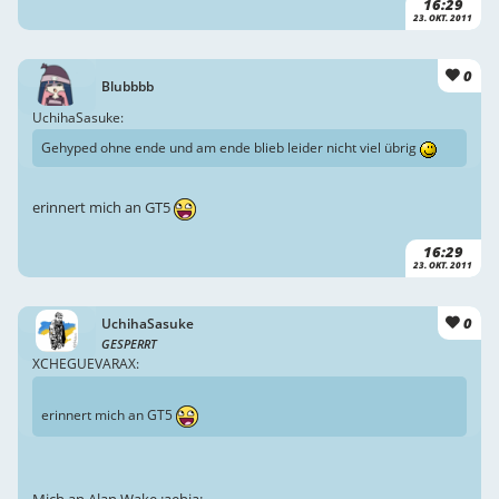
16:29
23. OKT. 2011
0
Blubbbb
UchihaSasuke:
Gehyped ohne ende und am ende blieb leider nicht viel übrig
erinnert mich an GT5
16:29
23. OKT. 2011
0
UchihaSasuke
GESPERRT
XCHEGUEVARAX:
erinnert mich an GT5
Mich an Alan Wake :aehja: