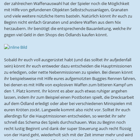
der zahlreichen Waffenauswahl hat der Spieler noch die Möglichkeit
mit Hilfe von gefundenen Objekten Selbstschussanlagen, Granaten
und viele weitere nützliche Items basteln. Natürlich könnt ihr euch zu
Beginn nicht einfach Granaten und andere Waffen aus dem Nix
herzaubern. Ihr benötigt die entsprechende Bauanleitung, welche ihr
gegen viel Geld in den Shops des Ödlands kaufen könnt.
Sobald ihr euch voll ausgerüstet habt (und das solltet ihr aufjedenfall
sein) könnt ihr euch entweder dazu entscheiden die Hauptmissionen
zu erledigen, oder nette Nebenmissionen zu spielen. Bei diesen könnt
ihr beispielsweise mit Hilfe eures aufgemotzten Buggies Rennen fahren,
bei denen es mit Hilfe von explosiven Waffen zum bitteren Kampf um
den 1. Platz kommt. Ihr könnt es aber auch etwas ruhiger angehen
lassen, indem ihr zum Beispiel einen Postboten spielt, die Drecksarbeit
auf dem Ödland erledigt oder aber bei verschiedenen Minispielen mit
euren Kröten zockt. Langweile kommt also nicht vor. Solltet ihr euch
allerdings für die Hauptmissionen entscheiden, so werdet ihr sehr
schnell das Schema des Spiels durchschauen. Was zu Beginn noch
recht lustig Beginnt und dank der super Steuerung auch recht flüssig
von der Hand geht, wiederholt sich mit der Zeit immer mehr und wird