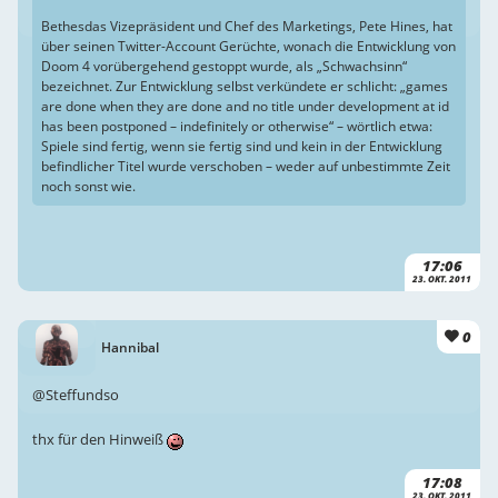
Bethesdas Vizepräsident und Chef des Marketings, Pete Hines, hat
über seinen Twitter-Account Gerüchte, wonach die Entwicklung von
Doom 4 vorübergehend gestoppt wurde, als „Schwachsinn“
bezeichnet. Zur Entwicklung selbst verkündete er schlicht: „games
are done when they are done and no title under development at id
has been postponed – indefinitely or otherwise“ – wörtlich etwa:
Spiele sind fertig, wenn sie fertig sind und kein in der Entwicklung
befindlicher Titel wurde verschoben – weder auf unbestimmte Zeit
noch sonst wie.
17:06
23. OKT. 2011
0
Hannibal
@Steffundso
thx für den Hinweiß
17:08
23. OKT. 2011