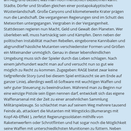
Städte, Dörfer und Straßen gleichen einer postapokalyptischen
Wüstenlandschaft. Große Canyons und kilometerweite Krater prägen
nun die Landschaft. Die vergangenen Regierungen sind im Schutt des
Meteoriten untergegangen. Vergraben in der Vergangenheit.
Stattdessen regieren nun Macht, Geld und Gewalt den Planeten. Wer
überleben will, muss hartnäckig sein und Kämpfen. Denn neben der
politischen Instabilität machen Rebellen, eingeborene Kannibalen und
abgrundtief hässliche Mutanten verschiedenster Formen und Größen
ein Miteinander unmöglich. Genau in dieser lebensfeindlichen
Umgebung muss sich der Spieler durch das Leben schlagen. Nach
einem Jahrhundert wacht man auf und versucht nun so gut wie
möglich zu Recht zu kommen. Zugegeben: RAGE bietet zwar keine
tiefgreifende Story (und bei diesem Spiel enttäuscht sie am Ende auf
ganzer Linie), allerdings weiß id-Software mit wuchtigen Waffen und
sehr guter Steuerung zu beeindrucken. Während man zu Beginn nur
eine winzige Pistole sein Eigen nennen darf, entwickelt sich das eigene
Waffenarsenal mit der Zeit zu einer ansehnlichen Sammlung
Militärspielzeuge. So schlachtet man auf seinem Weg mehrere tausend
Feinde ab, attackiert die Mutanten mit Wingsticks (Bumerangs mit
Kopf-Ab-Effekt ), zerfetzt Regierungssoldaten mithilfe von
Raketenwerfern oder Schrotflinten und hat sogar noch die Möglichkeit
seine Waffen mit unterschiedlichsten Munitionen zu füttern. Neben