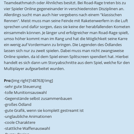
Teamdeathmatch oder Ähnliches besitzt. Bei Road-Rage treten bis zu
vier Spieler Online gegeneinander in verschiedensten Disziplinen an.
Allerdings sucht man auch hier vergebens nach einem "klassischen
Rennen". Meist muss man seine Feinde mit Raketenwerfern in die Luft
sprechen und dafür sorgen, dass sie keine der herabfallenden Kometen
einsammeln können. Je länger und erfolgreicher man Road-Rage spielt,
umso höher kommt man im Rang und hat die Möglichkeit seine Karre
ein wenig auf Vordermann zu bringen. Die Legenden des Ödlandes
lassen sich nur zu zweit spielen. Dabei muss man nicht zwangsweise
Online spielen, da id dem Spiel einen Splitscreen spendiert hat. Hierbei
handelt es sich dann um Storyabschnitte aus dem Spiel, welche für den
Multiplayer aufgearbeitet wurden.
Pro:
[img right]148763[/img]
-sehr gute Steuerung
-tolle Munitionsauswahl
-Gegenstände selbst zusammenbauen
-großes Ödland
-gute Grafik, wenn sie komplett gestreamt ist
-unglaubliche Animationen
-coole Charaktere
-stattliche Waffenauswahl