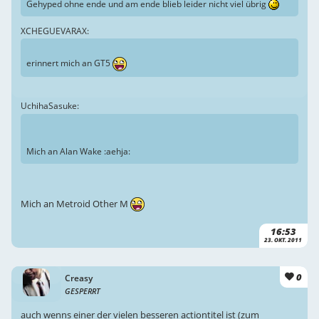
Gehyped ohne ende und am ende blieb leider nicht viel übrig
XCHEGUEVARAX:
erinnert mich an GT5
UchihaSasuke:
Mich an Alan Wake :aehja:
Mich an Metroid Other M
16:53
23. OKT. 2011
0
Creasy
GESPERRT
auch wenns einer der vielen besseren actiontitel ist (zum