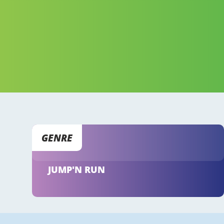
GENRE
JUMP'N RUN