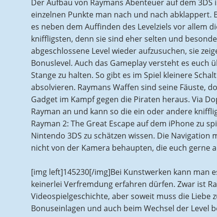
Der Aufbau von Raymans Abenteuer auf dem 3DS ist
einzelnen Punkte man nach und nach abklappert. B
es neben dem Auffinden des Levelziels vor allem 
kniffligsten, denn sie sind eher selten und besonde
abgeschlossene Level wieder aufzusuchen, sie zeig
Bonuslevel. Auch das Gameplay versteht es euch üb
Stange zu halten. So gibt es im Spiel kleinere Sch
absolvieren. Raymans Waffen sind seine Fäuste, doch
Gadget im Kampf gegen die Piraten heraus. Via Do
Rayman an und kann so die ein oder andere kniffl
Rayman 2: The Great Escape auf dem iPhone zu spi
Nintendo 3DS zu schätzen wissen. Die Navigation mit
nicht von der Kamera behaupten, die euch gerne an 
[img left]145230[/img]Bei Kunstwerken kann man es
keinerlei Verfremdung erfahren dürfen. Zwar ist R
Videospielgeschichte, aber soweit muss die Liebe zu
Bonuseinlagen und auch beim Wechsel der Level 