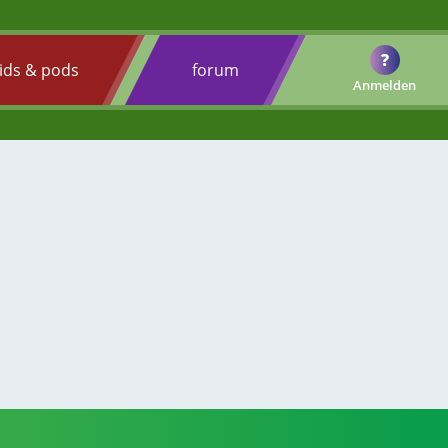
?
ids & pods
forum
Anmelden