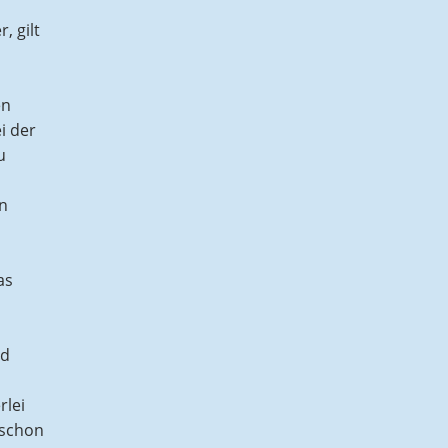
, gilt
en
i der
u
n
as
nd
rlei
 schon