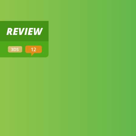
REVIEW
12
3DS