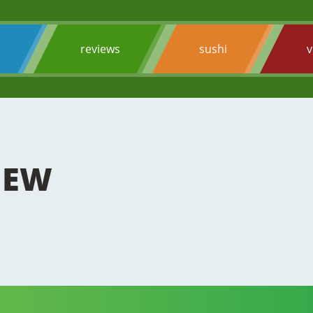
s
reviews
sushi
v
IEW