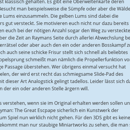
 klassisch gehalten. Es gibt eine Oberweltenkarte deren
esucht man beispielsweise die Sümpfe oder aber die Wälder
die Lums einzusammeln. Die gelben Lums sind dabei die
rs gut versteckt. Sie motivieren euch nicht nur dazu bereits
en euch bei der nötigen Anzahl sogar den Weg zu versteckt
er die Zeit an Raymans Seite durch allerlei Abwechslung be
alterrätsel oder aber auch den ein oder anderen Bosskampf z
 auch seine schicke Frisur stellt sich schnell als beliebtes
ppelsprung schmeißt man nämlich die Propellerfunktion vo
ige Passage überstehen. Wer übrigens einmal versucht hat
elen, der wird erst recht das schmiegsame Slide-Pad des
 dieser Art Analogstick gelingt tadellos. Leider lässt sich d
der ein oder anderen Stelle ärgern will.
 verstehen, wenn sie im Original erhalten werden sollen u
ayman: The Great Escpape sicherlich ein Kunstwerk der
m Spiel nun wirklich nicht gehen. Für den 3DS gibt es keine
bekommt man nur staubige Miniartworks zu sehen, die man