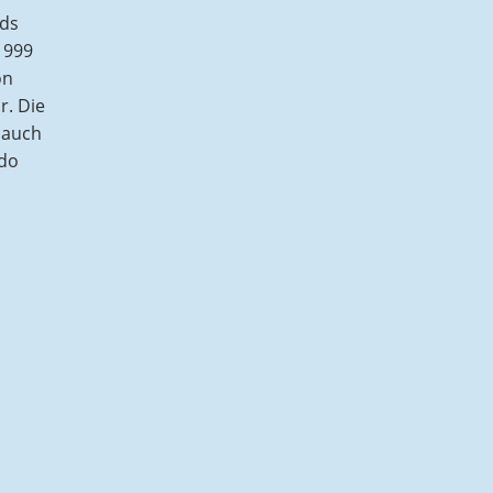
ids
1999
on
r. Die
 auch
ndo