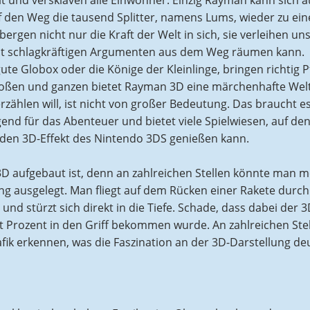
t und versklaven alle Einwohner. Einzig Rayman kann sich 
f den Weg die tausend Splitter, namens Lums, wieder zu ei
gen nicht nur die Kraft der Welt in sich, sie verleihen u
 mit schlagkräftigen Argumenten aus dem Weg räumen kann.
gute Globox oder die Könige der Kleinlinge, bringen richtig P
großen und ganzen bietet Rayman 3D eine märchenhafte Wel
erzählen will, ist nicht von großer Bedeutung. Das braucht e
end für das Abenteuer und bietet viele Spielwiesen, auf de
 den 3D-Effekt des Nintendo 3DS genießen kann.
 3D aufgebaut ist, denn an zahlreichen Stellen könnte man m
lung ausgelegt. Man fliegt auf dem Rücken einer Rakete durch
nd stürzt sich direkt in die Tiefe. Schade, dass dabei der 3
rt Prozent in den Griff bekommen wurde. An zahlreichen Ste
afik erkennen, was die Faszination an der 3D-Darstellung deu