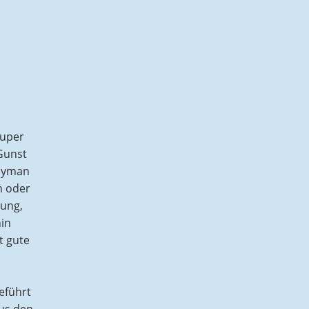
Super
 Gunst
Rayman
n oder
zung,
hin
t gute
geführt