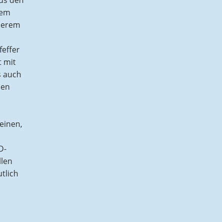
aus den
nem
nserem
feffer
t mit
s auch
nen
einen,
D-
llen
tlich