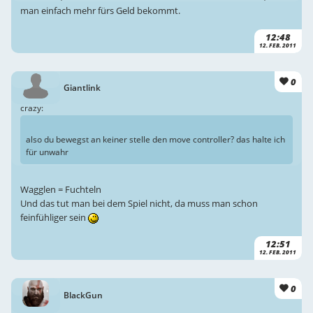
man einfach mehr fürs Geld bekommt.
12:48
12. FEB. 2011
0
Giantlink
crazy:
also du bewegst an keiner stelle den move controller? das halte ich
für unwahr
Wagglen = Fuchteln
Und das tut man bei dem Spiel nicht, da muss man schon
feinfühliger sein
12:51
12. FEB. 2011
0
BlackGun