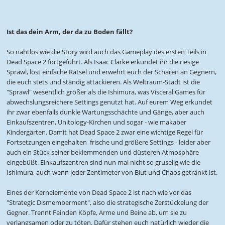
Ist das dein Arm, der da zu Boden fällt?
So nahtlos wie die Story wird auch das Gameplay des ersten Teils in
Dead Space 2 fortgeführt. Als Isaac Clarke erkundet ihr die riesige
Sprawl, löst einfache Rätsel und erwehrt euch der Scharen an Gegnern,
die euch stets und ständig attackieren. Als Weltraum-Stadt ist die
"Sprawl" wesentlich größer als die Ishimura, was Visceral Games für
abwechslungsreichere Settings genutzt hat. Auf eurem Weg erkundet
ihr zwar ebenfalls dunkle Wartungsschächte und Gänge, aber auch
Einkaufszentren, Unitology-Kirchen und sogar - wie makaber 
Kindergärten. Damit hat Dead Space 2 zwar eine wichtige Regel für
Fortsetzungen eingehalten  frische und größere Settings - leider aber
auch ein Stück seiner beklemmenden und düsteren Atmosphäre
eingebüßt. Einkaufszentren sind nun mal nicht so gruselig wie die
Ishimura, auch wenn jeder Zentimeter von Blut und Chaos getränkt ist.
Eines der Kernelemente von Dead Space 2 ist nach wie vor das
"Strategic Dismemberment", also die strategische Zerstückelung der
Gegner. Trennt Feinden Köpfe, Arme und Beine ab, um sie zu
verlangsamen oder zu töten. Dafür stehen euch natürlich wieder die