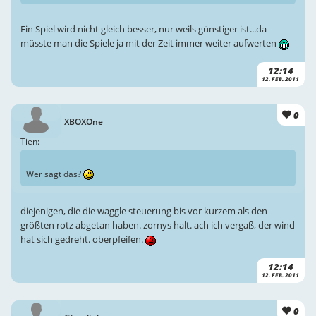
Ein Spiel wird nicht gleich besser, nur weils günstiger ist...da
müsste man die Spiele ja mit der Zeit immer weiter aufwerten
12:14
12. FEB. 2011
0
XBOXOne
Tien:
Wer sagt das?
diejenigen, die die waggle steuerung bis vor kurzem als den
größten rotz abgetan haben. zornys halt. ach ich vergaß, der wind
hat sich gedreht. oberpfeifen.
12:14
12. FEB. 2011
0