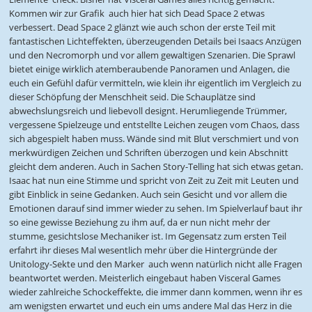
Kommen wir zur Grafik  auch hier hat sich Dead Space 2 etwas
verbessert. Dead Space 2 glänzt wie auch schon der erste Teil mit
fantastischen Lichteffekten, überzeugenden Details bei Isaacs Anzügen
und den Necromorph und vor allem gewaltigen Szenarien. Die Sprawl
bietet einige wirklich atemberaubende Panoramen und Anlagen, die
euch ein Gefühl dafür vermitteln, wie klein ihr eigentlich im Vergleich zu
dieser Schöpfung der Menschheit seid. Die Schauplätze sind
abwechslungsreich und liebevoll designt. Herumliegende Trümmer,
vergessene Spielzeuge und entstellte Leichen zeugen vom Chaos, dass
sich abgespielt haben muss. Wände sind mit Blut verschmiert und von
merkwürdigen Zeichen und Schriften überzogen und kein Abschnitt
gleicht dem anderen. Auch in Sachen Story-Telling hat sich etwas getan.
Isaac hat nun eine Stimme und spricht von Zeit zu Zeit mit Leuten und
gibt Einblick in seine Gedanken. Auch sein Gesicht und vor allem die
Emotionen darauf sind immer wieder zu sehen. Im Spielverlauf baut ihr
so eine gewisse Beziehung zu ihm auf, da er nun nicht mehr der
stumme, gesichtslose Mechaniker ist. Im Gegensatz zum ersten Teil
erfahrt ihr dieses Mal wesentlich mehr über die Hintergründe der
Unitology-Sekte und den Marker  auch wenn natürlich nicht alle Fragen
beantwortet werden. Meisterlich eingebaut haben Visceral Games
wieder zahlreiche Schockeffekte, die immer dann kommen, wenn ihr es
am wenigsten erwartet und euch ein ums andere Mal das Herz in die