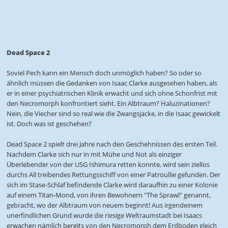
Dead Space 2
Soviel Pech kann ein Mensch doch unmöglich haben? So oder so
ähnlich müssen die Gedanken von Isaac Clarke ausgesehen haben, als
er in einer psychiatrischen Klinik erwacht und sich ohne Schonfrist mit
den Necromorph konfrontiert sieht. Ein Albtraum? Haluzinationen?
Nein, die Viecher sind so real wie die Zwangsjacke, in die Isaac gewickelt
ist. Doch was ist geschehen?
Dead Space 2 spielt drei Jahre nach den Geschehnissen des ersten Teil.
Nachdem Clarke sich nur in mit Mühe und Not als einziger
Überlebender von der USG Ishimura retten konnte, wird sein ziellos
durchs All treibendes Rettungsschiff von einer Patroullie gefunden. Der
sich im Stase-Schlaf befindende Clarke wird daraufhin zu einer Kolonie
auf einem Titan-Mond, von ihren Bewohnern "The Sprawl" genannt,
gebracht, wo der Albtraum von neuem beginnt! Aus irgendeinem
unerfindlichen Grund wurde die riesige Weltraumstadt bei Isaacs
erwachen nämlich bereits von den Necromorph dem Erdboden gleich