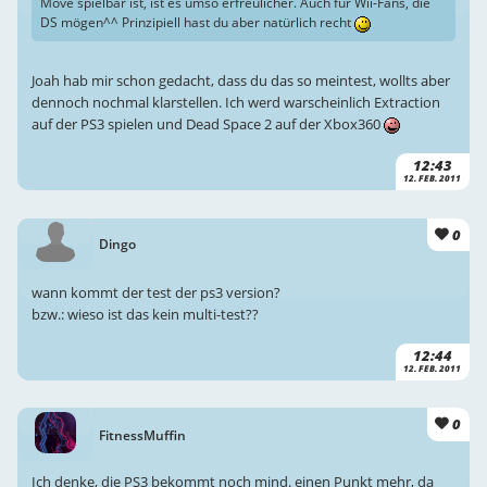
Move spielbar ist, ist es umso erfreulicher. Auch für Wii-Fans, die
DS mögen^^ Prinzipiell hast du aber natürlich recht
Joah hab mir schon gedacht, dass du das so meintest, wollts aber
dennoch nochmal klarstellen. Ich werd warscheinlich Extraction
auf der PS3 spielen und Dead Space 2 auf der Xbox360
12:43
12. FEB. 2011
0
Dingo
wann kommt der test der ps3 version?
bzw.: wieso ist das kein multi-test??
12:44
12. FEB. 2011
0
FitnessMuffin
Ich denke, die PS3 bekommt noch mind. einen Punkt mehr, da