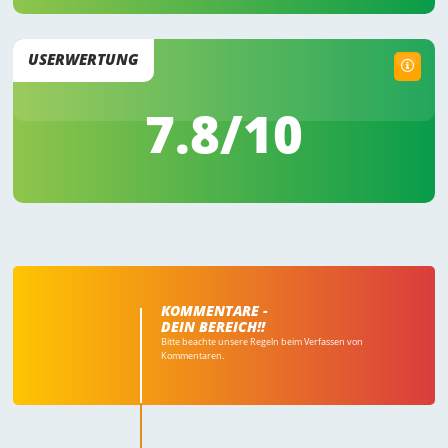
USERWERTUNG
7.8
/10
KOMMENTARE -
DEIN BEREICH!!
Bitte beachte unsere Regeln beim Verfassen von
Kommentaren.