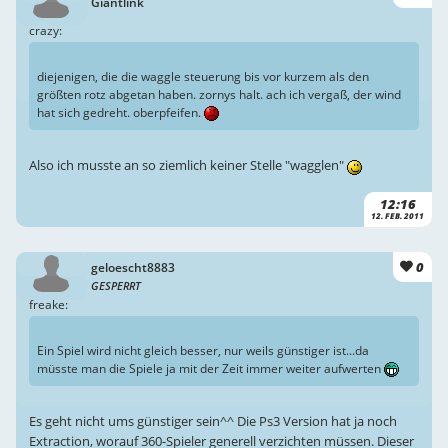
Giantlink
crazy:
diejenigen, die die waggle steuerung bis vor kurzem als den
größten rotz abgetan haben. zornys halt. ach ich vergaß, der wind
hat sich gedreht. oberpfeifen.
Also ich musste an so ziemlich keiner Stelle "wagglen"
12:16
12. FEB. 2011
0
geloescht8883
GESPERRT
freake:
Ein Spiel wird nicht gleich besser, nur weils günstiger ist...da
müsste man die Spiele ja mit der Zeit immer weiter aufwerten
Es geht nicht ums günstiger sein^^ Die Ps3 Version hat ja noch
Extraction, worauf 360-Spieler generell verzichten müssen. Dieser