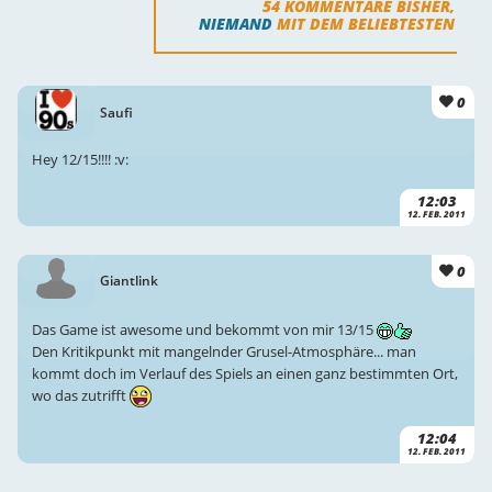
54
KOMMENTARE BISHER,
NIEMAND
MIT DEM BELIEBTESTEN
0
Saufi
Hey 12/15!!!! :v:
12:03
12. FEB. 2011
0
Giantlink
Das Game ist awesome und bekommt von mir 13/15
Den Kritikpunkt mit mangelnder Grusel-Atmosphäre... man
kommt doch im Verlauf des Spiels an einen ganz bestimmten Ort,
wo das zutrifft
12:04
12. FEB. 2011