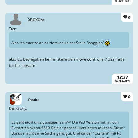
12. FEB. 2011
0
XBOXOne
Tien:
Also ich musste an so ziemlich keiner Stelle "wagglen"
also du bewegst an keiner stelle den move controller? das halte
ich für unwahr
12:37
12. FEB. 2011
0
freake
DarkStory:
Es geht nicht ums günstiger sein^^ Die Ps3 Version hat ja noch
Extraction, worauf 360-Spieler generell verzichten müssen. Dieser
Bonus macht seine Sache ganz gut. Und da der "Content" mit Ps