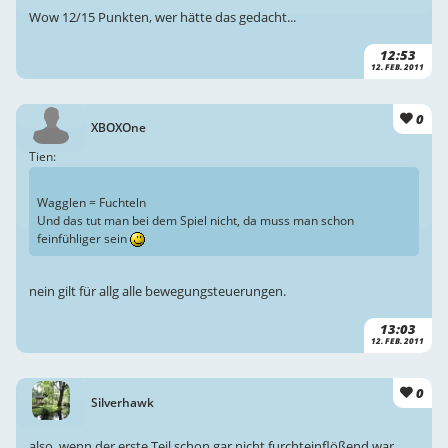
Wow 12/15 Punkten, wer hätte das gedacht...
12:53
12. FEB. 2011
0
XBOXOne
Tien:
Wagglen = Fuchteln
Und das tut man bei dem Spiel nicht, da muss man schon
feinfühliger sein
nein gilt für allg alle bewegungsteuerungen.
13:03
12. FEB. 2011
0
Silverhawk
also, wenn der erste Teil schon gar nicht furchteinflößend war