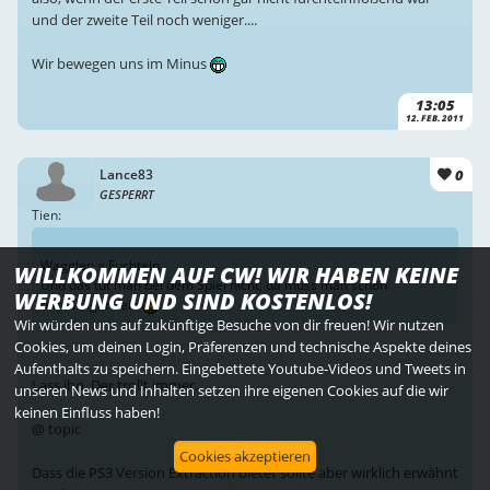
und der zweite Teil noch weniger....
Wir bewegen uns im Minus
13:05
12. FEB. 2011
0
Lance83
GESPERRT
Tien:
Wagglen = Fuchteln
WILLKOMMEN AUF CW! WIR HABEN KEINE
Und das tut man bei dem Spiel nicht, da muss man schon
WERBUNG UND SIND KOSTENLOS!
feinfühliger sein
Wir würden uns auf zukünftige Besuche von dir freuen! Wir nutzen
Cookies, um deinen Login, Präferenzen und technische Aspekte deines
Aufenthalts zu speichern. Eingebettete Youtube-Videos und Tweets in
Lass ihn. Der trollt immer.
unseren News und Inhalten setzen ihre eigenen Cookies auf die wir
keinen Einfluss haben!
@ topic
Cookies akzeptieren
Dass die PS3 Version Extraction bietet sollte aber wirklich erwähnt