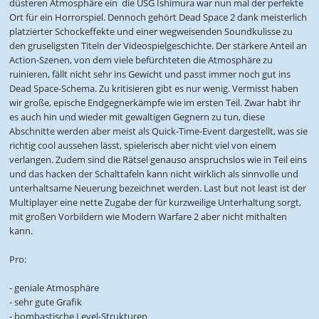
düsteren Atmosphäre ein  die USG Ishimura war nun mal der perfekte
Ort für ein Horrorspiel. Dennoch gehört Dead Space 2 dank meisterlich
platzierter Schockeffekte und einer wegweisenden Soundkulisse zu
den gruseligsten Titeln der Videospielgeschichte. Der stärkere Anteil an
Action-Szenen, von dem viele befürchteten die Atmosphäre zu
ruinieren, fällt nicht sehr ins Gewicht und passt immer noch gut ins
Dead Space-Schema. Zu kritisieren gibt es nur wenig. Vermisst haben
wir große, epische Endgegnerkämpfe wie im ersten Teil. Zwar habt ihr
es auch hin und wieder mit gewaltigen Gegnern zu tun, diese
Abschnitte werden aber meist als Quick-Time-Event dargestellt, was sie
richtig cool aussehen lässt, spielerisch aber nicht viel von einem
verlangen. Zudem sind die Rätsel genauso anspruchslos wie in Teil eins
und das hacken der Schalttafeln kann nicht wirklich als sinnvolle und
unterhaltsame Neuerung bezeichnet werden. Last but not least ist der
Multiplayer eine nette Zugabe der für kurzweilige Unterhaltung sorgt,
mit großen Vorbildern wie Modern Warfare 2 aber nicht mithalten
kann.
Pro:
- geniale Atmosphäre
- sehr gute Grafik
- bombastische Level-Strukturen