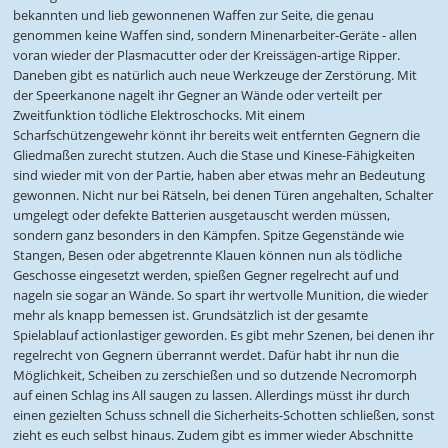
bekannten und lieb gewonnenen Waffen zur Seite, die genau
genommen keine Waffen sind, sondern Minenarbeiter-Geräte - allen
voran wieder der Plasmacutter oder der Kreissägen-artige Ripper.
Daneben gibt es natürlich auch neue Werkzeuge der Zerstörung. Mit
der Speerkanone nagelt ihr Gegner an Wände oder verteilt per
Zweitfunktion tödliche Elektroschocks. Mit einem
Scharfschützengewehr könnt ihr bereits weit entfernten Gegnern die
Gliedmaßen zurecht stutzen. Auch die Stase und Kinese-Fähigkeiten
sind wieder mit von der Partie, haben aber etwas mehr an Bedeutung
gewonnen. Nicht nur bei Rätseln, bei denen Türen angehalten, Schalter
umgelegt oder defekte Batterien ausgetauscht werden müssen,
sondern ganz besonders in den Kämpfen. Spitze Gegenstände wie
Stangen, Besen oder abgetrennte Klauen können nun als tödliche
Geschosse eingesetzt werden, spießen Gegner regelrecht auf und
nageln sie sogar an Wände. So spart ihr wertvolle Munition, die wieder
mehr als knapp bemessen ist. Grundsätzlich ist der gesamte
Spielablauf actionlastiger geworden. Es gibt mehr Szenen, bei denen ihr
regelrecht von Gegnern überrannt werdet. Dafür habt ihr nun die
Möglichkeit, Scheiben zu zerschießen und so dutzende Necromorph
auf einen Schlag ins All saugen zu lassen. Allerdings müsst ihr durch
einen gezielten Schuss schnell die Sicherheits-Schotten schließen, sonst
zieht es euch selbst hinaus. Zudem gibt es immer wieder Abschnitte