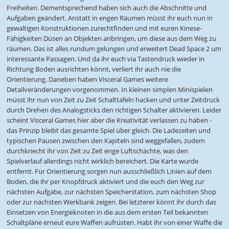
Freiheiten. Dementsprechend haben sich auch die Abschnitte und
Aufgaben geändert. Anstatt in engen Räumen müsst ihr euch nun in
gewaltigen Konstruktionen zurechtfinden und mit euren Kinese-
Fähigkeiten Düsen an Objekten anbringen, um diese aus dem Weg zu
räumen. Das ist alles rundum gelungen und erweitert Dead Space 2 um
interessante Passagen. Und da ihr euch via Tastendruck wieder in
Richtung Boden ausrichten könnt, verliert ihr auch nie die
Orientierung. Daneben haben Visceral Games weitere
Detailveränderungen vorgenommen. In kleinen simplen Minispielen
müsst ihr nun von Zeit zu Zeit Schalttafeln hacken und unter Zeitdruck
durch Drehen des Analogsticks den richtigen Schalter aktivieren. Leider
scheint Visceral Games hier aber die Kreativität verlassen zu haben -
das Prinzip bleibt das gesamte Spiel über gleich. Die Ladezeiten und
typischen Pausen zwischen den Kapiteln sind weggefallen, zudem
durchkriecht ihr von Zeit zu Zeit enge Luftschächte, was den
Spielverlauf allerdings nicht wirklich bereichert. Die Karte wurde
entfernt. Für Orientierung sorgen nun ausschließlich Linien auf dem
Boden, die ihr per Knopfdruck aktiviert und die euch den Weg zur
nächsten Aufgabe, zur nächsten Speicherstation, zum nächsten Shop
oder zur nächsten Werkbank zeigen. Bei letzterer könnt ihr durch das
Einsetzen von Energieknoten in die aus dem ersten Teil bekannten
Schaltpläne erneut eure Waffen aufrüsten. Habt ihr von einer Waffe die