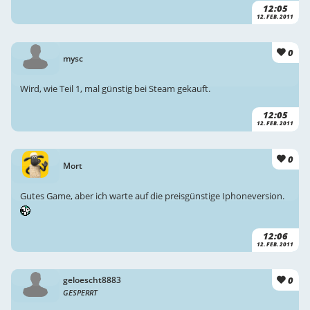
12:05
12. FEB. 2011
0
mysc
Wird, wie Teil 1, mal günstig bei Steam gekauft.
12:05
12. FEB. 2011
0
Mort
Gutes Game, aber ich warte auf die preisgünstige Iphoneversion.
12:06
12. FEB. 2011
0
geloescht8883
GESPERRT