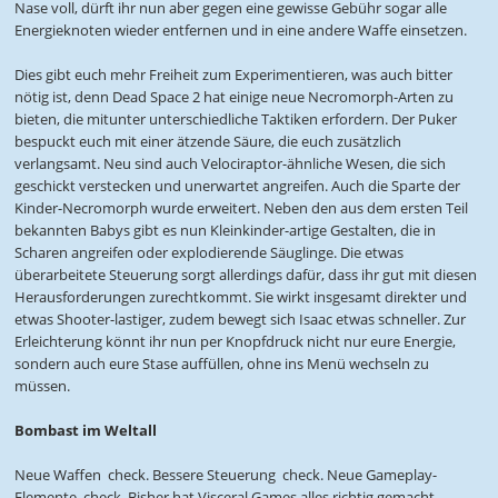
Nase voll, dürft ihr nun aber gegen eine gewisse Gebühr sogar alle
Energieknoten wieder entfernen und in eine andere Waffe einsetzen.
Dies gibt euch mehr Freiheit zum Experimentieren, was auch bitter
nötig ist, denn Dead Space 2 hat einige neue Necromorph-Arten zu
bieten, die mitunter unterschiedliche Taktiken erfordern. Der Puker
bespuckt euch mit einer ätzende Säure, die euch zusätzlich
verlangsamt. Neu sind auch Velociraptor-ähnliche Wesen, die sich
geschickt verstecken und unerwartet angreifen. Auch die Sparte der
Kinder-Necromorph wurde erweitert. Neben den aus dem ersten Teil
bekannten Babys gibt es nun Kleinkinder-artige Gestalten, die in
Scharen angreifen oder explodierende Säuglinge. Die etwas
überarbeitete Steuerung sorgt allerdings dafür, dass ihr gut mit diesen
Herausforderungen zurechtkommt. Sie wirkt insgesamt direkter und
etwas Shooter-lastiger, zudem bewegt sich Isaac etwas schneller. Zur
Erleichterung könnt ihr nun per Knopfdruck nicht nur eure Energie,
sondern auch eure Stase auffüllen, ohne ins Menü wechseln zu
müssen.
Bombast im Weltall
Neue Waffen  check. Bessere Steuerung  check. Neue Gameplay-
Elemente  check. Bisher hat Visceral Games alles richtig gemacht.