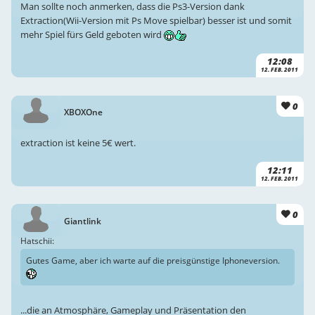
Man sollte noch anmerken, dass die Ps3-Version dank
Extraction(Wii-Version mit Ps Move spielbar) besser ist und somit
mehr Spiel fürs Geld geboten wird
12:08
12. FEB. 2011
0
XBOXOne
extraction ist keine 5€ wert.
12:11
12. FEB. 2011
0
Giantlink
Hatschii:
Gutes Game, aber ich warte auf die preisgünstige Iphoneversion.
...die an Atmosphäre, Gameplay und Präsentation den