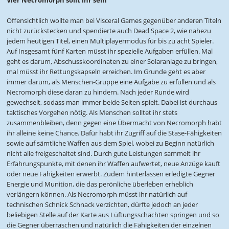
Offensichtlich wollte man bei Visceral Games gegenüber anderen Titeln
nicht zurückstecken und spendierte auch Dead Space 2, wie nahezu
jedem heutigen Titel, einen Multiplayermodus für bis zu acht Spieler.
Auf Insgesamt fünf Karten müsst ihr spezielle Aufgaben erfüllen. Mal
geht es darum, Abschusskoordinaten zu einer Solaranlage zu bringen,
mal müsst ihr Rettungskapseln erreichen. Im Grunde geht es aber
immer darum, als Menschen-Gruppe eine Aufgabe zu erfüllen und als
Necromorph diese daran zu hindern. Nach jeder Runde wird
gewechselt, sodass man immer beide Seiten spielt. Dabei ist durchaus
taktisches Vorgehen nötig. Als Menschen solltet ihr stets
zusammenbleiben, denn gegen eine Übermacht von Necromorph habt
ihr alleine keine Chance. Dafür habt ihr Zugriff auf die Stase-Fähigkeiten
sowie auf sämtliche Waffen aus dem Spiel, wobei zu Beginn natürlich
nicht alle freigeschaltet sind. Durch gute Leistungen sammelt ihr
Erfahrungspunkte, mit denen ihr Waffen aufwertet, neue Anzüge kauft
oder neue Fähigkeiten erwerbt. Zudem hinterlassen erledigte Gegner
Energie und Munition, die das perönliche überleben erheblich
verlängern können. Als Necromorph müsst ihr natürlich auf
technischen Schnick Schnack verzichten, dürfte jedoch an jeder
beliebigen Stelle auf der Karte aus Lüftungsschächten springen und so
die Gegner überraschen und natürlich die Fähigkeiten der einzelnen