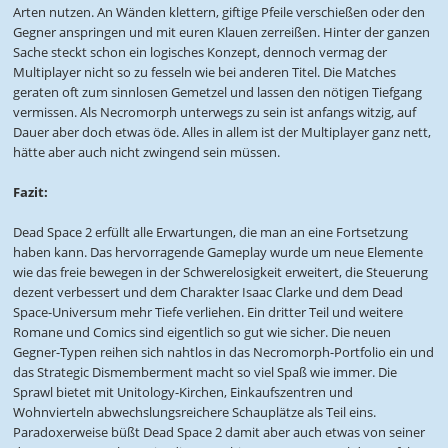
Arten nutzen. An Wänden klettern, giftige Pfeile verschießen oder den
Gegner anspringen und mit euren Klauen zerreißen. Hinter der ganzen
Sache steckt schon ein logisches Konzept, dennoch vermag der
Multiplayer nicht so zu fesseln wie bei anderen Titel. Die Matches
geraten oft zum sinnlosen Gemetzel und lassen den nötigen Tiefgang
vermissen. Als Necromorph unterwegs zu sein ist anfangs witzig, auf
Dauer aber doch etwas öde. Alles in allem ist der Multiplayer ganz nett,
hätte aber auch nicht zwingend sein müssen.
Fazit:
Dead Space 2 erfüllt alle Erwartungen, die man an eine Fortsetzung
haben kann. Das hervorragende Gameplay wurde um neue Elemente
wie das freie bewegen in der Schwerelosigkeit erweitert, die Steuerung
dezent verbessert und dem Charakter Isaac Clarke und dem Dead
Space-Universum mehr Tiefe verliehen. Ein dritter Teil und weitere
Romane und Comics sind eigentlich so gut wie sicher. Die neuen
Gegner-Typen reihen sich nahtlos in das Necromorph-Portfolio ein und
das Strategic Dismemberment macht so viel Spaß wie immer. Die
Sprawl bietet mit Unitology-Kirchen, Einkaufszentren und
Wohnvierteln abwechslungsreichere Schauplätze als Teil eins.
Paradoxerweise büßt Dead Space 2 damit aber auch etwas von seiner