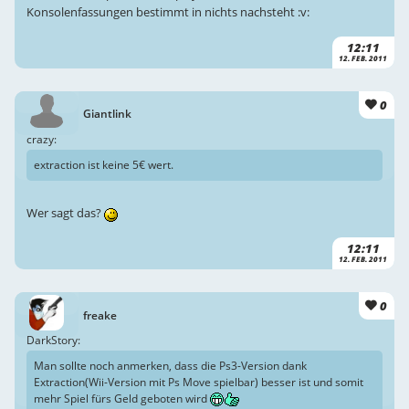
Konsolenfassungen bestimmt in nichts nachsteht :v:
12:11
12. FEB. 2011
0
Giantlink
crazy:
extraction ist keine 5€ wert.
Wer sagt das?
12:11
12. FEB. 2011
0
freake
DarkStory:
Man sollte noch anmerken, dass die Ps3-Version dank
Extraction(Wii-Version mit Ps Move spielbar) besser ist und somit
mehr Spiel fürs Geld geboten wird