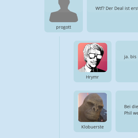
Wtf? Der Deal ist er
progott
ja. bi
Hrymr
Bei di
Phil w
Klobuerste