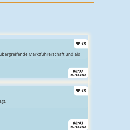
15
sübergreifende Marktführerschaft und als
08:37
01. FEB. 2022
15
egt.
08:43
01. FEB. 2022