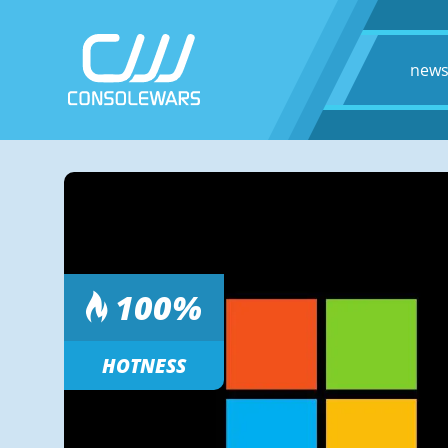
new
100
%
HOTNESS