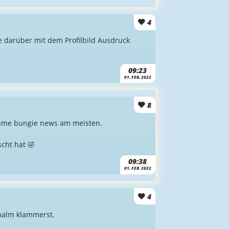
4
e darüber mit dem Profilbild Ausdruck
09:23
01. FEB. 2022
8
ahme bungie news am meisten.
cht hat 🤣
09:38
01. FEB. 2022
4
hhalm klammerst.