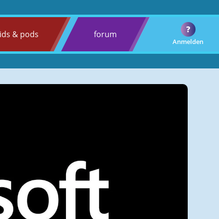
?
ids & pods
forum
Anmelden