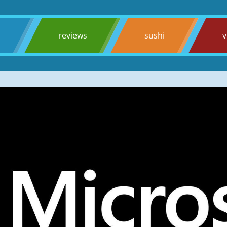
s
reviews
sushi
v