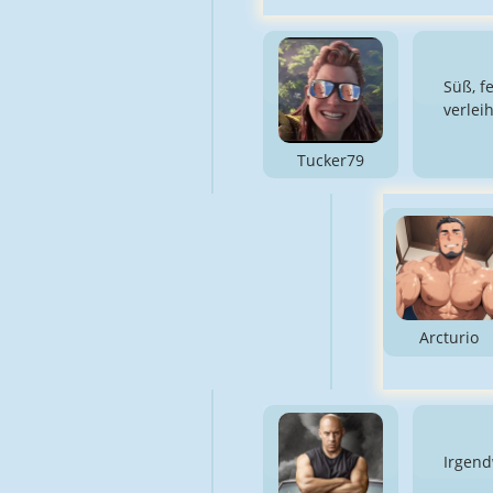
Süß, f
verleih
Tucker79
Arcturio
Irgend