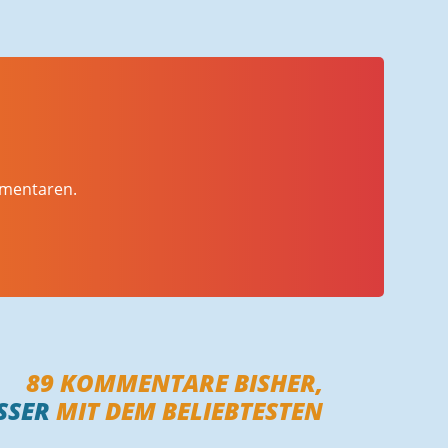
mmentaren.
89
KOMMENTARE BISHER,
SER
MIT DEM BELIEBTESTEN