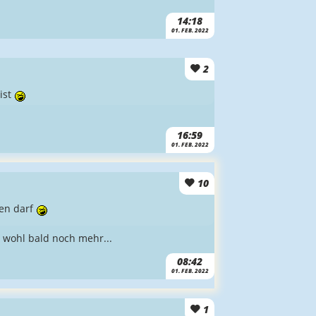
14:18
01. FEB. 2022
2
ist
16:59
01. FEB. 2022
10
en darf
 wohl bald noch mehr...
08:42
01. FEB. 2022
1