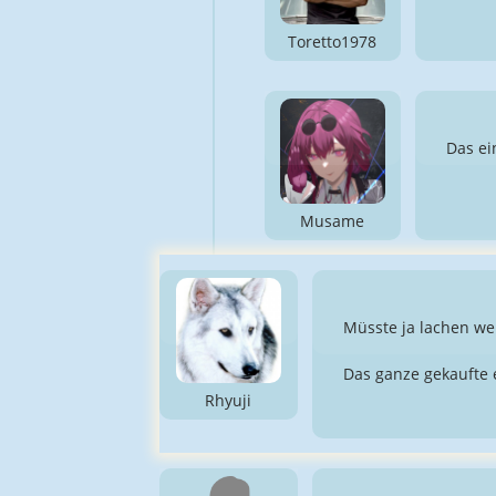
Toretto1978
Das ei
Musame
Müsste ja lachen w
Das ganze gekaufte e
Rhyuji