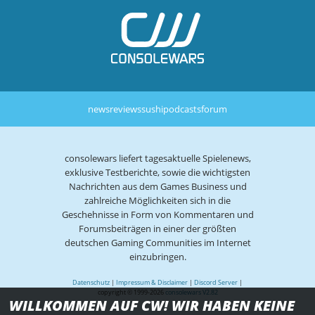
news
reviews
sushi
podcasts
forum
consolewars liefert tagesaktuelle Spielenews,
exklusive Testberichte, sowie die wichtigsten
Nachrichten aus dem Games Business und
zahlreiche Möglichkeiten sich in die
Geschehnisse in Form von Kommentaren und
Forumsbeiträgen in einer der größten
deutschen Gaming Communities im Internet
einzubringen.
Datenschutz
|
Impressum & Disclaimer
|
Discord Server
|
copyright © 1999-2026
consolewars V2.82
WILLKOMMEN AUF CW! WIR HABEN KEINE