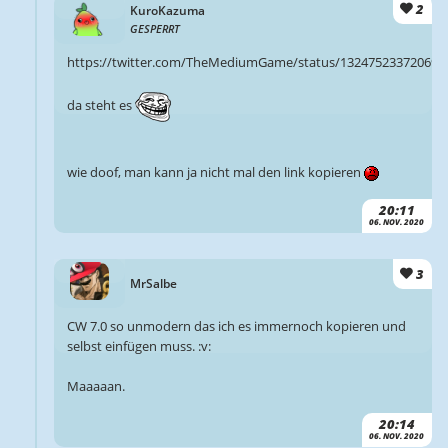
2
KuroKazuma
GESPERRT
https://twitter.com/TheMediumGame/status/132475233720691
da steht es
wie doof, man kann ja nicht mal den link kopieren
20:11
06. NOV. 2020
3
MrSalbe
CW 7.0 so unmodern das ich es immernoch kopieren und
selbst einfügen muss. :v:
Maaaaan.
20:14
06. NOV. 2020