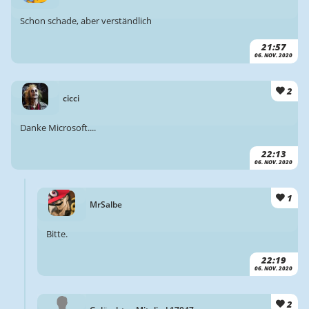
Schon schade, aber verständlich
21:57
06. NOV. 2020
2
cicci
Danke Microsoft....
22:13
06. NOV. 2020
1
MrSalbe
Bitte.
22:19
06. NOV. 2020
2