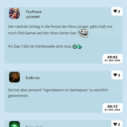
3
ThePirate
GESPERRT
Der nächste Schlag in die fresse der Xbox jünger, gibts halt nur
noch Old-Games auf der Xbox Series Sex.
Ps: Das 7.0UI ist mittlerweile echt nice.
00:02
07. NOV. 2020
3
EvilErnie
Da hat aber jemand "irgendwann im Gamepass" zu wörtlich
genommen.
00:13
07. NOV. 2020
3