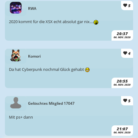
5
RWA
2020 kommt für die XSX echt absolut gar nix....
20:37
06. NOV. 2020
4
Komori
Da hat Cyberpunk nochmal Glück gehabt
20:55
06. NOV. 2020
5
Gelöschtes Mitglied 17047
Mit ps+ dann
21:07
06. NOV. 2020