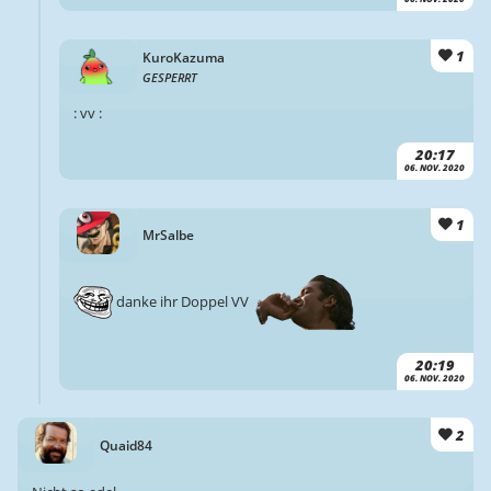
1
KuroKazuma
GESPERRT
: vv :
20:17
06. NOV. 2020
1
MrSalbe
danke ihr Doppel VV
20:19
06. NOV. 2020
2
Quaid84