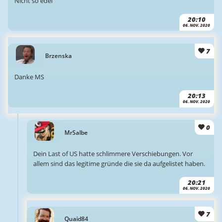
Nicht so edel
20:10
06. NOV. 2020
7
Brzenska
Danke MS
20:13
06. NOV. 2020
0
MrSalbe
Dein Last of US hatte schlimmere Verschiebungen. Vor
allem sind das legitime gründe die sie da aufgelistet haben.
20:21
06. NOV. 2020
7
Quaid84