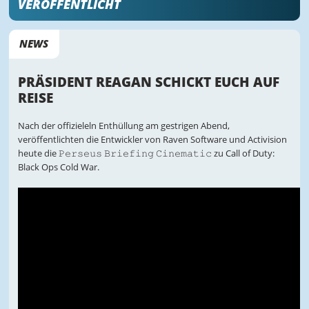
VERÖFFENTLICHT
NEWS
PRÄSIDENT REAGAN SCHICKT EUCH AUF
REISE
Nach der offizieleln Enthüllung am gestrigen Abend,
veröffentlichten die Entwickler von Raven Software und Activision
heute die 𝙿𝚎𝚛𝚜𝚎𝚞𝚜 𝙱𝚛𝚒𝚎𝚏𝚒𝚗𝚐 𝙲𝚒𝚗𝚎𝚖𝚊𝚝𝚒𝚌 zu Call of Duty:
Black Ops Cold War.