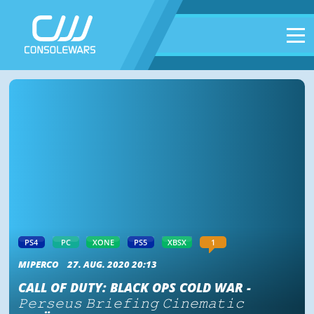
PS4
PC
XONE
PS5
XBSX
1
MIPERCO
27. AUG. 2020 20:13
CALL OF DUTY: BLACK OPS COLD WAR -
𝙿𝚎𝚛𝚜𝚎𝚞𝚜 𝙱𝚛𝚒𝚎𝚏𝚒𝚗𝚐 𝙲𝚒𝚗𝚎𝚖𝚊𝚝𝚒𝚌