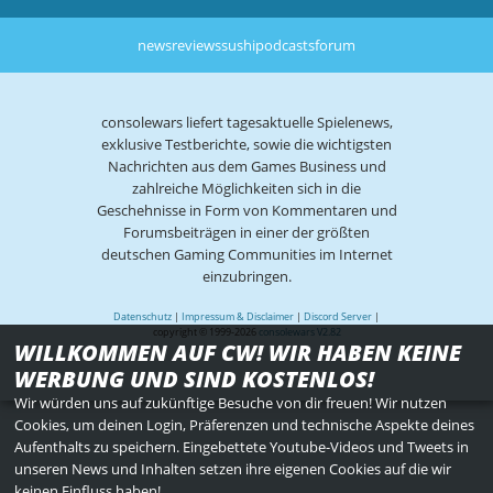
news
reviews
sushi
podcasts
forum
consolewars liefert tagesaktuelle Spielenews,
exklusive Testberichte, sowie die wichtigsten
Nachrichten aus dem Games Business und
zahlreiche Möglichkeiten sich in die
Geschehnisse in Form von Kommentaren und
Forumsbeiträgen in einer der größten
deutschen Gaming Communities im Internet
einzubringen.
Datenschutz
|
Impressum & Disclaimer
|
Discord Server
|
copyright © 1999-2026
consolewars V2.82
WILLKOMMEN AUF CW! WIR HABEN KEINE
WERBUNG UND SIND KOSTENLOS!
Wir würden uns auf zukünftige Besuche von dir freuen! Wir nutzen
Cookies, um deinen Login, Präferenzen und technische Aspekte deines
Aufenthalts zu speichern. Eingebettete Youtube-Videos und Tweets in
unseren News und Inhalten setzen ihre eigenen Cookies auf die wir
keinen Einfluss haben!