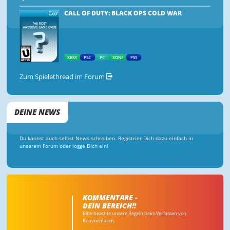
CALL OF DUTY: BLACK OPS COLD WAR
XBSX
PS4
PC
XONE
PS5
Zum Spielethread im Forum
DEINE NEWS
Du kannst auch selbst News schreiben. Registrier Dich dazu einfach in
unserem Forum oder logge Dich ein!
KOMMENTARE -
DEIN BEREICH!!
Bitte beachte unsere Regeln beim Verfassen von
Kommentaren.