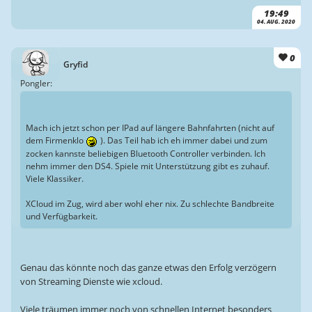
19:49
04. AUG. 2020
0
Gryfid
Pongler:
Mach ich jetzt schon per IPad auf längere Bahnfahrten (nicht auf
dem Firmenklo
). Das Teil hab ich eh immer dabei und zum
zocken kannste beliebigen Bluetooth Controller verbinden. Ich
nehm immer den DS4. Spiele mit Unterstützung gibt es zuhauf.
Viele Klassiker.
XCloud im Zug, wird aber wohl eher nix. Zu schlechte Bandbreite
und Verfügbarkeit.
Genau das könnte noch das ganze etwas den Erfolg verzögern
von Streaming Dienste wie xcloud.
Viele träumen immer noch von schnellen Internet besonders