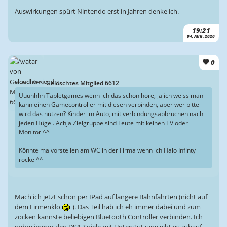
Auswirkungen spürt Nintendo erst in Jahren denke ich.
19:21
04. AUG. 2020
0
cloudlionhead:
Gelöschtes Mitglied 6612
Uuuhhhh Tabletgames wenn ich das schon höre, ja ich weiss man
kann einen Gamecontroller mit diesen verbinden, aber wer bitte
wird das nutzen? Kinder im Auto, mit verbindungsabbrüchen nach
jeden Hügel. Achja Zielgruppe sind Leute mit keinen TV oder
Monitor ^^
Könnte ma vorstellen am WC in der Firma wenn ich Halo Infinty
rocke ^^
Mach ich jetzt schon per IPad auf längere Bahnfahrten (nicht auf
dem Firmenklo
). Das Teil hab ich eh immer dabei und zum
zocken kannste beliebigen Bluetooth Controller verbinden. Ich