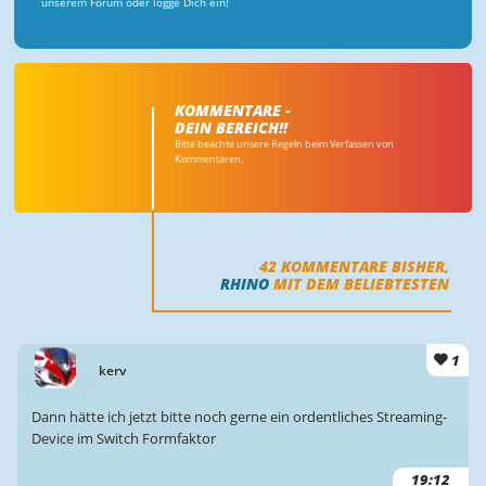
unserem Forum oder logge Dich ein!
KOMMENTARE -
DEIN BEREICH!!
Bitte beachte unsere Regeln beim Verfassen von
Kommentaren.
42
KOMMENTARE BISHER,
RHINO
MIT DEM BELIEBTESTEN
1
kerv
Dann hätte ich jetzt bitte noch gerne ein ordentliches Streaming-
Device im Switch Formfaktor
19:12