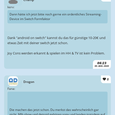
kerv:
Dann hätte ich jetzt bitte noch gerne ein ordentliches Streaming-
Device im Switch Formfaktor
Dank "android on switch" kannst du das für günstige 10-20€ und
etwas Zeit mit deiner switch jetzt schon.
Joy Cons werden erkannt & spielen im HH & TV ist kein Problem.
06:23
05. AUG. 2020
1
Drogon
Fana:
Die machen das jetzt schon. Du merkst das wahrscheinlich gar
nicht. Mlb show und detroid gehören sony und landen trotzdem auf