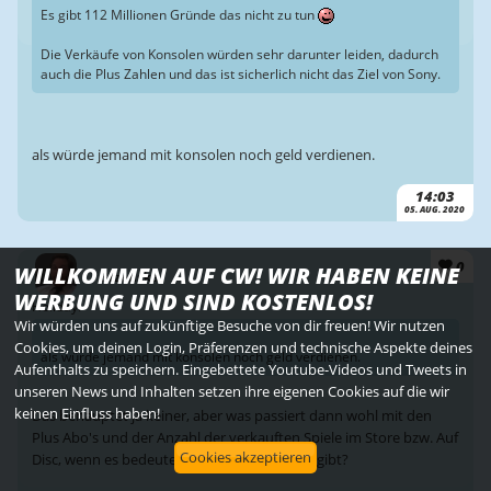
Es gibt 112 Millionen Gründe das nicht zu tun
Die Verkäufe von Konsolen würden sehr darunter leiden, dadurch
auch die Plus Zahlen und das ist sicherlich nicht das Ziel von Sony.
als würde jemand mit konsolen noch geld verdienen.
14:03
05. AUG. 2020
0
WILLKOMMEN AUF CW! WIR HABEN KEINE
Brzenska
WERBUNG UND SIND KOSTENLOS!
Holiday:
Wir würden uns auf zukünftige Besuche von dir freuen! Wir nutzen
Cookies, um deinen Login, Präferenzen und technische Aspekte deines
als würde jemand mit konsolen noch geld verdienen.
Aufenthalts zu speichern. Eingebettete Youtube-Videos und Tweets in
unseren News und Inhalten setzen ihre eigenen Cookies auf die wir
keinen Einfluss haben!
Das behauptet ja keiner, aber was passiert dann wohl mit den
Plus Abo's und der Anzahl der verkauften Spiele im Store bzw. Auf
Cookies akzeptieren
Disc, wenn es bedeutend weniger Konsolen gibt?