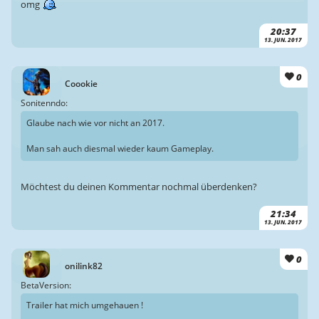
omg
20:37
13. JUN. 2017
0
Coookie
Sonitenndo:
Glaube nach wie vor nicht an 2017.
Man sah auch diesmal wieder kaum Gameplay.
Möchtest du deinen Kommentar nochmal überdenken?
21:34
13. JUN. 2017
0
onilink82
BetaVersion:
Trailer hat mich umgehauen !