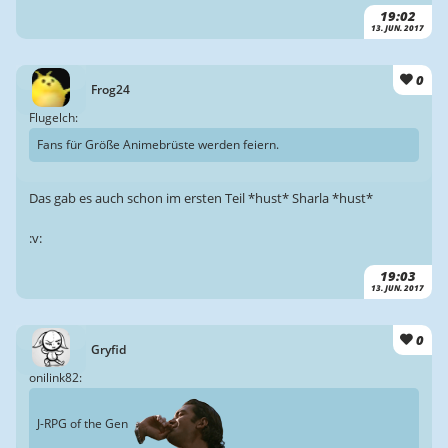
19:02
13. JUN. 2017
0
Frog24
Flugelch:
Fans für Größe Animebrüste werden feiern.
Das gab es auch schon im ersten Teil *hust* Sharla *hust*
:v:
19:03
13. JUN. 2017
0
Gryfid
onilink82:
J-RPG of the Gen