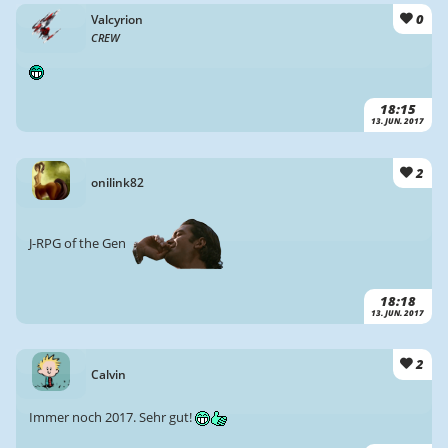
0
Valcyrion
CREW
18:15
13. JUN. 2017
2
onilink82
J-RPG of the Gen
18:18
13. JUN. 2017
2
Calvin
Immer noch 2017. Sehr gut!