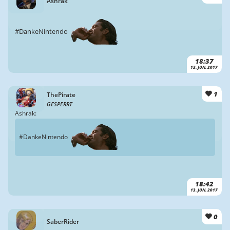
Ashrak
#DankeNintendo
18:37
13. JUN. 2017
1
ThePirate
GESPERRT
Ashrak:
#DankeNintendo
18:42
13. JUN. 2017
0
SaberRider