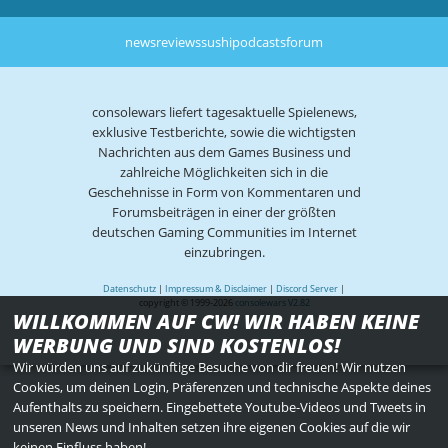
news
reviews
sushi
podcasts
forum
consolewars liefert tagesaktuelle Spielenews,
exklusive Testberichte, sowie die wichtigsten
Nachrichten aus dem Games Business und
zahlreiche Möglichkeiten sich in die
Geschehnisse in Form von Kommentaren und
Forumsbeiträgen in einer der größten
deutschen Gaming Communities im Internet
einzubringen.
Datenschutz
|
Impressum & Disclaimer
|
Discord Server
|
copyright © 1999-2026
consolewars V2.82
WILLKOMMEN AUF CW! WIR HABEN KEINE
WERBUNG UND SIND KOSTENLOS!
Wir würden uns auf zukünftige Besuche von dir freuen! Wir nutzen
Cookies, um deinen Login, Präferenzen und technische Aspekte deines
Aufenthalts zu speichern. Eingebettete Youtube-Videos und Tweets in
unseren News und Inhalten setzen ihre eigenen Cookies auf die wir
keinen Einfluss haben!