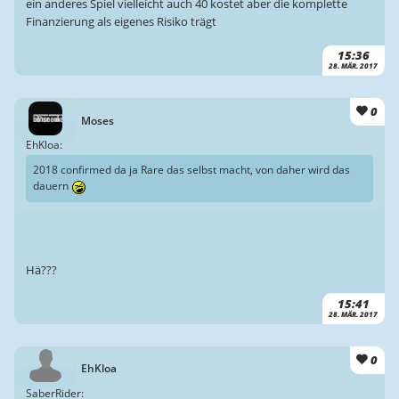
ein anderes Spiel vielleicht auch 40 kostet aber die komplette
Finanzierung als eigenes Risiko trägt
15:36
28. MÄR. 2017
0
Moses
EhKloa:
2018 confirmed da ja Rare das selbst macht, von daher wird das
dauern
Hä???
15:41
28. MÄR. 2017
0
EhKloa
SaberRider: