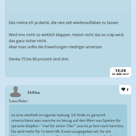
Das meine ich ja damit, die rare zeit wiederaufleben zu lassen
Wird imo nicht so wirklich klappen. Heisst nicht das es crap wird,
das ganz sicher nicht.
Aber man sollte die Erwartungen niedriger ansetzen
Denke 75 bis 80 prozent sind drin
15:28
28. MÄR. 2017
1
EhKloa
SaberRider:
so eine ekelhaft arrogante haltung. Ich finde es generell
unverschämt was manche im bezug auf den Wert von Spielen für
sprüche klopfen - "mal für einen 10er" usw ist ja fast noch harmlos.
Da wird mehr für 1x beim Mc Essen ausgegeben als für ein