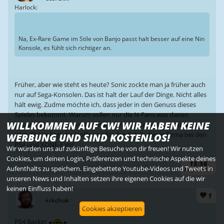
Harlock:
Na, Ex-Rare Game im Stile von Banjo passt halt besser auf eine Nin
Konsole, es fühlt sich richtiger an.
Früher, aber wie steht es heute? Sonic zockte man ja früher auch
nur auf Sega-Konsolen. Das ist halt der Lauf der Dinge. Nicht alles
hält ewig. Zudme möchte ich, dass jeder in den Genuss dieses
Spieles bekommt. Warum sollen nur die N-Fans was davon
WILLKOMMEN AUF CW! WIR HABEN KEINE
haben. Zudem hassen Nintendo-Fans Playtonic und Yooka-Lalyee
jetzt. Daher liegt die Hoffnung für den Erfolg dieser Firma bei den
WERBUNG UND SIND KOSTENLOS!
PS4 und XONE-Fans.
Wir würden uns auf zukünftige Besuche von dir freuen! Wir nutzen
Cookies, um deinen Login, Präferenzen und technische Aspekte deines
15:56
Aufenthalts zu speichern. Eingebettete Youtube-Videos und Tweets in
28. MÄR. 2017
unseren News und Inhalten setzen ihre eigenen Cookies auf die wir
keinen Einfluss haben!
1
krkchok
Cookies akzeptieren
PS4 Backer