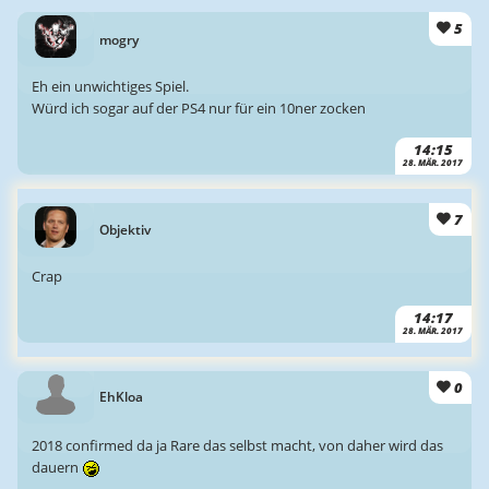
5
mogry
Eh ein unwichtiges Spiel.
Würd ich sogar auf der PS4 nur für ein 10ner zocken
14:15
28. MÄR. 2017
7
Objektiv
Crap
14:17
28. MÄR. 2017
0
EhKloa
2018 confirmed da ja Rare das selbst macht, von daher wird das
dauern