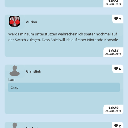
14:24
28. MÄR. 2017
1
Aurion
Werds mir zum unterstützen wahrscheinlich später nochmal auf
der Switch zulegen. Dass Spiel will ich auf einer Nintendo Konsole
14:24
28. MÄR. 2017
6
Giantlink
Laxi:
Crap
14:29
28. MÄR. 2017
2