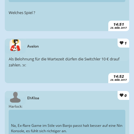
Welches Spiel ?
14:51
28. MÄR. 2017
1
Avalon
Als Belohnung für die Wartezeit dürfen die Switchler 10 € drauf
zahlen. :v:
14:52
28. MÄR. 2017
0
EhKloa
Harlock:
Na, Ex-Rare Game im Stile von Banjo passt halt besser auf eine Nin
Konsole, es fühlt sich richtiger an.