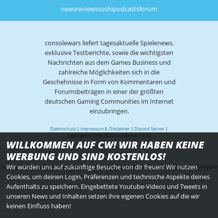
news
reviews
sushi
podcasts
forum
consolewars liefert tagesaktuelle Spielenews,
exklusive Testberichte, sowie die wichtigsten
Nachrichten aus dem Games Business und
zahlreiche Möglichkeiten sich in die
Geschehnisse in Form von Kommentaren und
Forumsbeiträgen in einer der größten
deutschen Gaming Communities im Internet
einzubringen.
Datenschutz
|
Impressum & Disclaimer
|
Discord Server
|
copyright © 1999-2026
consolewars V2.82
WILLKOMMEN AUF CW! WIR HABEN KEINE
WERBUNG UND SIND KOSTENLOS!
Wir würden uns auf zukünftige Besuche von dir freuen! Wir nutzen
Cookies, um deinen Login, Präferenzen und technische Aspekte deines
Aufenthalts zu speichern. Eingebettete Youtube-Videos und Tweets in
unseren News und Inhalten setzen ihre eigenen Cookies auf die wir
keinen Einfluss haben!