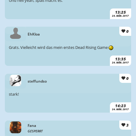
Und hell yeah, Spaß macht es.
13:25
24. MÄR. 2017
0
EhKloa
Grats. Vielleicht wird das mein erstes Dead Rising Game
13:35
24. MÄR. 2017
0
steffundso
stark!
14:23
24. MÄR. 2017
3
Fana
GESPERRT