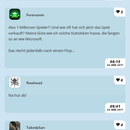
3
Forenstein
Also 1 Millionen Spieler?! Und wie oft hat sich jetzt das Spiel
verkauft? Meine Güte wie ich solche Statistiken hasse, die fangen
so an wie Microsoft.
Das riecht jedenfalls nach einem Flop...
08:15
24. MÄR. 2017
0
Rawhead
Na hut ab!
09:41
24. MÄR. 2017
4
TakedaSan