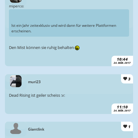
miperco:
Ist ein Jahr zeitexklusiv und wird dann für weitere Plattformen
erscheinen.
Den Mist können sie ruhig behalten
10:44
24. MÄR. 2017
3
muri23
Dead Rising ist geiler scheiss :v:
11:10
24. MÄR. 2017
1
Giantlink