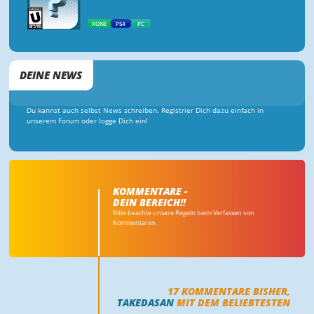
XONE
PS4
PC
DEINE NEWS
Du kannst auch selbst News schreiben. Registrier Dich dazu einfach in
unserem Forum oder logge Dich ein!
KOMMENTARE -
DEIN BEREICH!!
Bitte beachte unsere Regeln beim Verfassen von
Kommentaren.
17
KOMMENTARE BISHER,
TAKEDASAN
MIT DEM BELIEBTESTEN