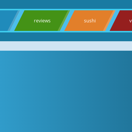
s
reviews
sushi
v