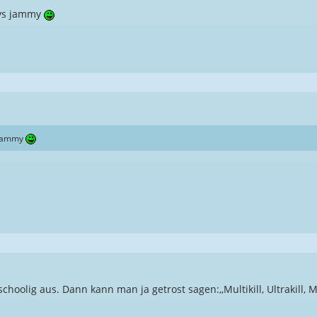
bys jammy
 jammy
oolig aus. Dann kann man ja getrost sagen:,,Multikill, Ultrakill, Mon