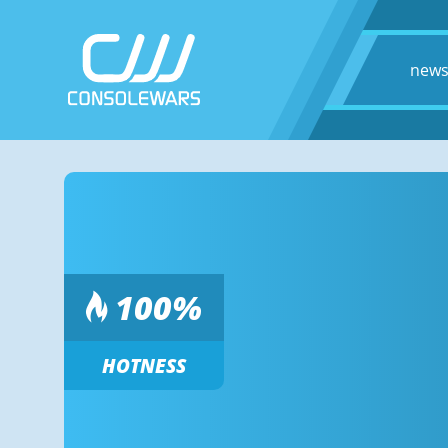
new
100
%
HOTNESS