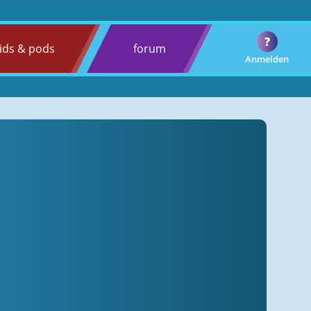
?
ids & pods
forum
Anmelden