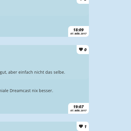
18:09
07. MÄR. 2017
0
ut, aber einfach nicht das selbe.
niale Dreamcast nix besser.
19:07
07. MÄR. 2017
1