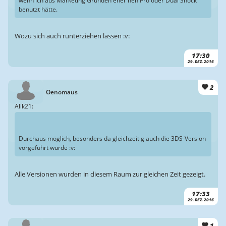
wenn ich aus Marketing Gründen eher nen Pro oder Dual Shock
benutzt hätte.
Wozu sich auch runterziehen lassen :v:
17:30
29. DEZ. 2016
2
Oenomaus
Alik21:
Durchaus möglich, besonders da gleichzeitig auch die 3DS-Version
vorgeführt wurde :v:
Alle Versionen wurden in diesem Raum zur gleichen Zeit gezeigt.
17:33
29. DEZ. 2016
1