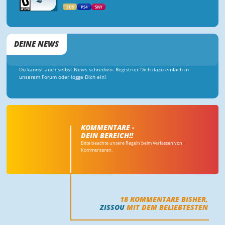
3DS
PS4
SWI
DEINE NEWS
Du kannst auch selbst News schreiben. Registrier Dich dazu einfach in
unserem Forum oder logge Dich ein!
KOMMENTARE -
DEIN BEREICH!!
Bitte beachte unsere Regeln beim Verfassen von
Kommentaren.
18
KOMMENTARE BISHER,
ZISSOU
MIT DEM BELIEBTESTEN