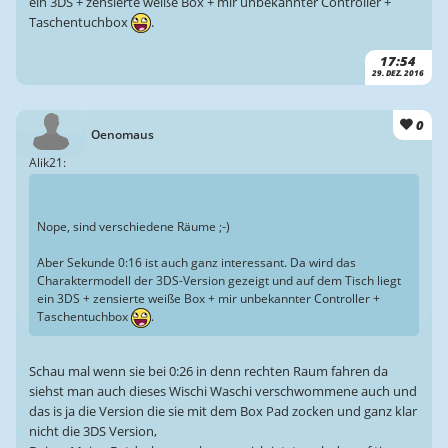
ein 3DS + zensierte weiße Box + mir unbekannter Controller +
Taschentuchbox
.
17:54
29. DEZ. 2016
0
Oenomaus
Alik21:
Nope, sind verschiedene Räume ;-)
Aber Sekunde 0:16 ist auch ganz interessant. Da wird das
Charaktermodell der 3DS-Version gezeigt und auf dem Tisch liegt
ein 3DS + zensierte weiße Box + mir unbekannter Controller +
Taschentuchbox
.
Schau mal wenn sie bei 0:26 in denn rechten Raum fahren da
siehst man auch dieses Wischi Waschi verschwommene auch und
das is ja die Version die sie mit dem Box Pad zocken und ganz klar
nicht die 3DS Version,