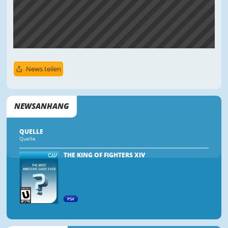
News teilen
NEWSANHANG
QUELLE
Quelle
THE KING OF FIGHTERS XIV
PS4