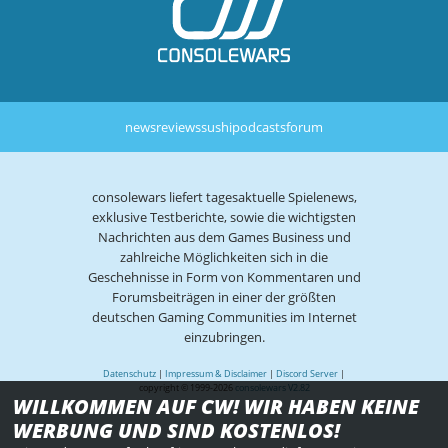
news
reviews
sushi
podcasts
forum
consolewars liefert tagesaktuelle Spielenews,
exklusive Testberichte, sowie die wichtigsten
Nachrichten aus dem Games Business und
zahlreiche Möglichkeiten sich in die
Geschehnisse in Form von Kommentaren und
Forumsbeiträgen in einer der größten
deutschen Gaming Communities im Internet
einzubringen.
Datenschutz
|
Impressum & Disclaimer
|
Discord Server
|
copyright © 1999-2026
consolewars V2.82
WILLKOMMEN AUF CW! WIR HABEN KEINE
WERBUNG UND SIND KOSTENLOS!