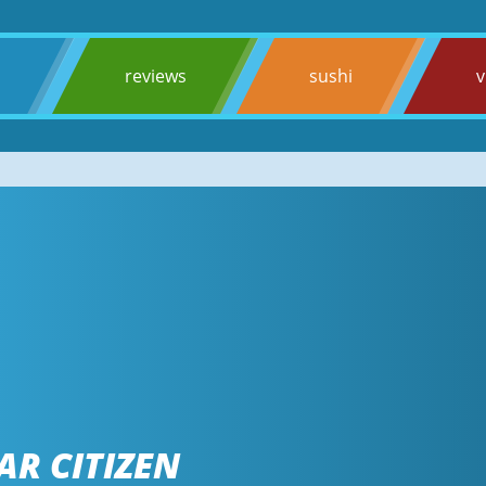
s
reviews
sushi
v
AR CITIZEN