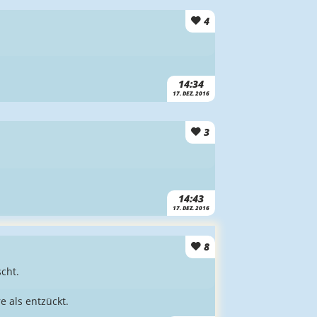
4
14:34
17. DEZ. 2016
3
14:43
17. DEZ. 2016
8
cht.
 als entzückt.