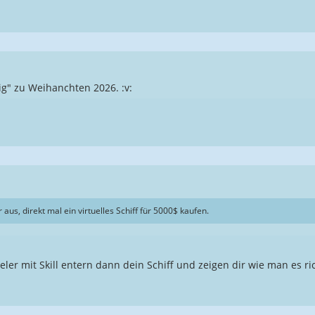
ig" zu Weihanchten 2026. :v:
us, direkt mal ein virtuelles Schiff für 5000$ kaufen.
eler mit Skill entern dann dein Schiff und zeigen dir wie man es ric