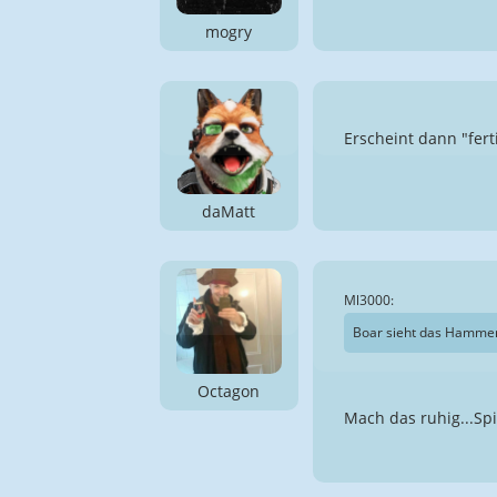
mogry
Erscheint dann "fert
daMatt
Ml3000:
Boar sieht das Hammer a
Octagon
Mach das ruhig...Spi