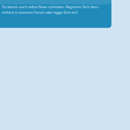
Du kannst auch selbst News schreiben. Registrier Dich dazu
einfach in unserem Forum oder logge Dich ein!