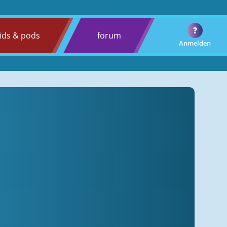
?
ids & pods
forum
Anmelden